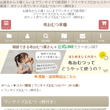
お誕生から２歳くらいまでワンサイズで経済的！ フリーサイズだからコスパ
最強！ ポケット式ワンサイズおむつカバー（柄付き）
お誕生から２歳くらいまでワンサイズで経済的！
フリーサイズだからコスパ最強！
ポケット式ワンサイズおむつカバー（柄付き）
布おむつ本舗
メニュー
カート
カテゴリ
マイページ
商品検索
ご利用案内
問い合わせ
その他
公式LINE
相談できる布おむつ屋さん→
でクーポンGET
🔄 再販・追加商品はこちら
ホーム
>
▶︎コスパ最強｜ワンサイズおむつカバー（0~2歳）
>
ワンサイズおむつ（柄付き）
ワンサイズおむつ（柄付き）