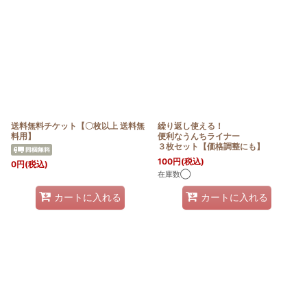
在庫あり
並び順
:
絞り込む
送料無料チケット【〇枚以上 送料無
繰り返し使える！
料用】
便利なうんちライナー
３枚セット【価格調整にも】
100
円
(税込)
0
円
(税込)
在庫数◯
カートに入れる
カートに入れる