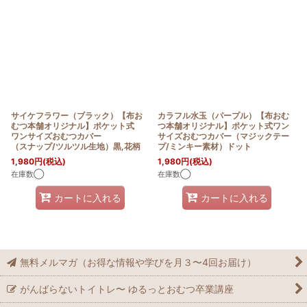
サイケフラワー（ブラック）【布お
カラフル水玉（パープル）【布おむ
むつ本舗オリジナル】ポケット式
つ本舗オリジナル】ポケット式ワン
ワンサイズおむつカバー
サイズおむつカバー（マジックテー
（スナップ/ツルツル生地）黒,花柄
プ/ミンキー素材）ドット
1,980
円
(税込)
1,980
円
(税込)
在庫数◯
在庫数◯
カートに入れる
カートに入れる
無料メルマガ（お得な情報や学びを月３〜4回お届け）
がんばらないトイトレ〜 ゆるっとおむつ卒業講座