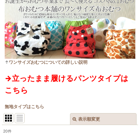
↑
ワンサイズおむつについての詳しい説明
→立ったまま履けるパンツタイプは
こちら
無地タイプはこちら
表示順変更
閉じる
20
件
表示数
: