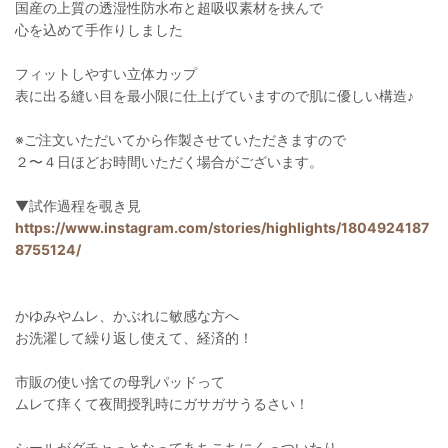
国産の上質の透湿性防水布と超吸収素材を挟んで
心を込めて手作りしました
フィットしやすい立体カップ
表に出る縫い目を最小限に仕上げていますので肌に優しい構造♪
※ご注文いただいてから作製させていただきますので
２〜４日ほどお時間いただく場合がございます。
▼試作過程を覗き見
https://www.instagram.com/stories/highlights/1804924187
8755124/
かゆみやムレ、かぶれに敏感な方へ
お洗濯して繰り返し使えて、経済的！
市販の使い捨ての母乳パッドって
ムレて痒くて夜間授乳時にガサガサうるさい！
シールがグチャっとなってあちこちにくっついたり