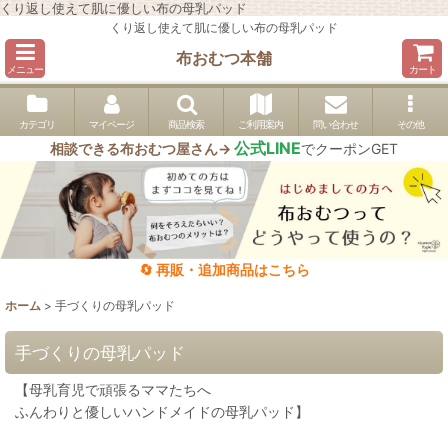
くり返し使えて肌に優しい布の母乳パッド
くり返し使えて肌に優しい布の母乳パッド
布おむつ本舗
メニュー
カート
カテゴリ
マイページ
商品検索
ご利用案内
問い合わせ
その他
公式LINE
相談できる布おむつ屋さん→
でクーポンGET
🔄 再販・追加商品はこちら
ホーム
>
手づくりの母乳パッド
手づくりの母乳パッド
【母乳育児で頑張るママたちへ
ふんわりと優しいハンドメイドの母乳パッド】