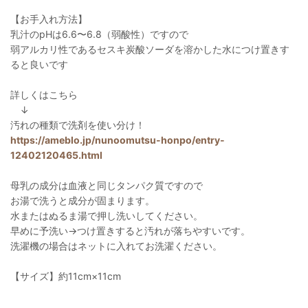
【お手入れ方法】
乳汁のpHは6.6〜6.8（弱酸性）ですので
弱アルカリ性であるセスキ炭酸ソーダを溶かした水につけ置きす
ると良いです
詳しくはこちら
↓
汚れの種類で洗剤を使い分け！
https://ameblo.jp/nunoomutsu-honpo/entry-
12402120465.html
母乳の成分は血液と同じタンパク質ですので
お湯で洗うと成分が固まります。
水またはぬるま湯で押し洗いしてください。
早めに予洗い→つけ置きすると汚れが落ちやすいです。
洗濯機の場合はネットに入れてお洗濯ください。
【サイズ】約11cm×11cm