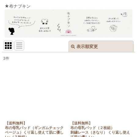
★布ナプキン
表示順変更
閉じる
3
件
表示数
:
在庫あり
並び順
:
絞り込む
【送料無料】
【送料無料】
布の母乳パッド（ギンガムチェック
布の母乳パッド（２枚組）
ベージュ）くり返し使えて肌に優し
刺繍レース（きなり） くり返し使え
い♪（２枚組）
て肌に優しい♪