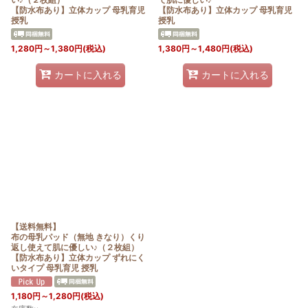
【防水布あり】立体カップ 母乳育児
【防水布あり】立体カップ 母乳育児
授乳
授乳
1,280
円
～1,380
円
(税込)
1,380
円
～1,480
円
(税込)
カートに入れる
カートに入れる
【送料無料】
布の母乳パッド（無地 きなり）くり
返し使えて肌に優しい♪（２枚組）
【防水布あり】立体カップ ずれにく
いタイプ 母乳育児 授乳
1,180
円
～1,280
円
(税込)