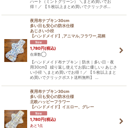
ハート（ミントグリーン） ＼まとめ買いでお
得！／ 【５枚以上まとめ買いでクリックポ…
夜用布ナプキン30cm
多い日も安心の防水仕様
あじさい小径
【ハンドメイド】,アニマル,フラワー,花柄
1,780
円
(税込)
在庫数◯
【ハンドメイド布ナプキン｜防水｜多い日・夜
用30cm】 繰り返し使えてお肌に優しい♪ あじさ
い小径 ＼まとめ買いでお得！／ 【５枚以上まと
め買いでクリックポスト送料無料】 …
夜用布ナプキン30cm
多い日も安心の防水仕様
北欧ハッピーフラワー
【ハンドメイド】イエロー、グレー
1,780
円
(税込)
あと1点