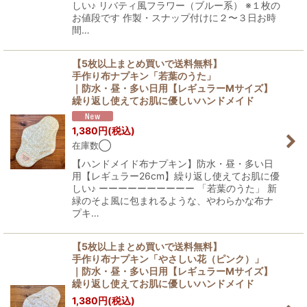
しい♪ リバティ風フラワー（ブルー系） ※１枚の
お値段です 作製・スナップ付けに２〜３日お時
間…
【5枚以上まとめ買いで送料無料】
手作り布ナプキン「若葉のうた」
｜防水・昼・多い日用【レギュラーMサイズ】
繰り返し使えてお肌に優しいハンドメイド
1,380
円
(税込)
在庫数◯
【ハンドメイド布ナプキン】防水・昼・多い日
用【レギュラー26cm】繰り返し使えてお肌に優
しい♪ ーーーーーーーーーー 「若葉のうた」 新
緑のそよ風に包まれるような、やわらかな布ナ
プキ…
【5枚以上まとめ買いで送料無料】
手作り布ナプキン「やさしい花（ピンク）」
｜防水・昼・多い日用【レギュラーMサイズ】
繰り返し使えてお肌に優しいハンドメイド
1,380
円
(税込)