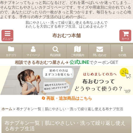
布ナプキンってちょっと気になるけど、どれを選べばいいか迷ってしまう…
そんな方にもやさしいカテゴリページです。サイズや用途別に分かれている
ので、あなたにぴったりの一枚がきっと見つかります。毎日をちょっと心地
よくする、手作りの布ナプ生活のはじめの一歩に。
肌にやさしい・洗って繰り返し使える布なぷきんで
わたしを大切にする布ナプ生活、はじめませんか？
布おむつ本舗
メニュー
カート
カテゴリ
マイページ
商品検索
ご利用案内
問い合わせ
その他
公式LINE
相談できる布おむつ屋さん→
でクーポンGET
🔄 再販・追加商品はこちら
ホーム
>
布ナプキン一覧｜肌にやさしい・洗って繰り返し使える布ナプ生活
布ナプキン一覧｜肌にやさしい・洗って繰り返し使え
る布ナプ生活