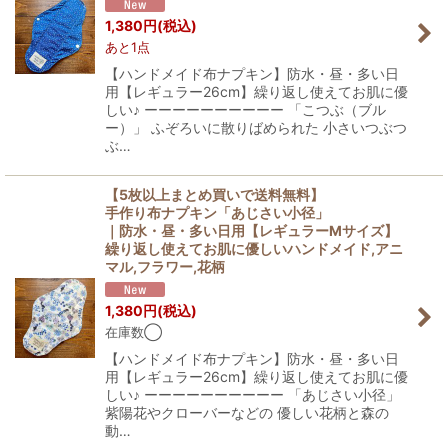
1,380
円
(税込)
あと1点
【ハンドメイド布ナプキン】防水・昼・多い日
用【レギュラー26cm】繰り返し使えてお肌に優
しい♪ ーーーーーーーーーー 「こつぶ（ブル
ー）」 ふぞろいに散りばめられた 小さいつぶつ
ぶ…
【5枚以上まとめ買いで送料無料】
手作り布ナプキン「あじさい小径」
｜防水・昼・多い日用【レギュラーMサイズ】
繰り返し使えてお肌に優しいハンドメイド,アニ
マル,フラワー,花柄
1,380
円
(税込)
在庫数◯
【ハンドメイド布ナプキン】防水・昼・多い日
用【レギュラー26cm】繰り返し使えてお肌に優
しい♪ ーーーーーーーーーー 「あじさい小径」
紫陽花やクローバーなどの 優しい花柄と森の
動…