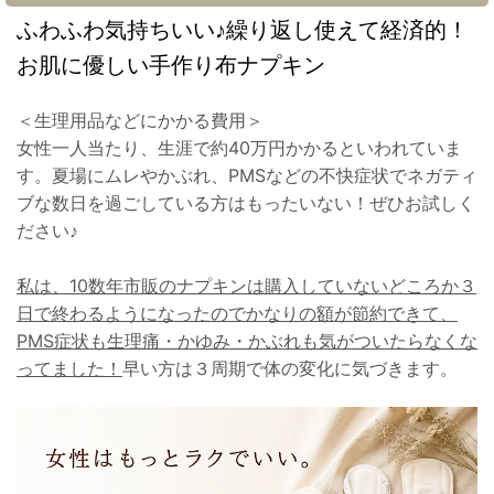
ふわふわ気持ちいい♪繰り返し使えて経済的！
お肌に優しい手作り布ナプキン
＜生理用品などにかかる費用＞
女性一人当たり、生涯で約40万円かかるといわれていま
す。夏場にムレやかぶれ、PMSなどの不快症状でネガティ
ブな数日を過ごしている方はもったいない！ぜひお試しく
ださい♪
私は、10数年市販のナプキンは購入していないどころか３
日で終わるようになったのでかなりの額が節約できて、
PMS症状も生理痛・かゆみ・かぶれも気がついたらなくな
ってました！
早い方は３周期で体の変化に気づきます。