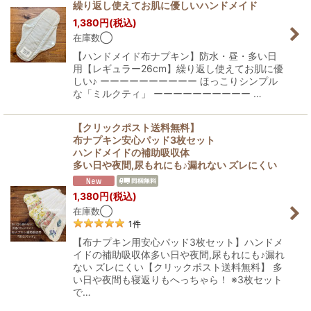
繰り返し使えてお肌に優しいハンドメイド
1,380
円
(税込)
在庫数◯
【ハンドメイド布ナプキン】防水・昼・多い日
用【レギュラー26cm】繰り返し使えてお肌に優
しい♪ ーーーーーーーーーー ほっこりシンプル
な「ミルクティ」 ーーーーーーーーーー …
【クリックポスト送料無料】
布ナプキン安心パッド3枚セット
ハンドメイドの補助吸収体
多い日や夜間,尿もれにも♪漏れない ズレにくい
1,380
円
(税込)
在庫数◯
1
件
【布ナプキン用安心パッド3枚セット】ハンドメ
イドの補助吸収体多い日や夜間,尿もれにも♪漏れ
ない ズレにくい【クリックポスト送料無料】 多
い日や夜間も寝返りもへっちゃら！ ※3枚セット
で…