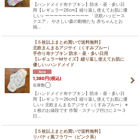
【ハンドメイド布ナプキン】防水・昼・多い日
用【レギュラー26cm】繰り返し使えてお肌に優
しい♪ ーーーーーーーーーー 「北欧ハッピース
クエア」 やさしい森の動物たち 赤ちゃんとお
揃…
【５枚以上まとめ買いで送料無料】
北欧まんまるアジサイ（くすみブルー）
手作り布ナプキン 防水・昼・多い日用
【レギュラーMサイズ】繰り返し使えてお肌に
優しい♪ハンドメイド
1,380
円
(税込)
在庫数◯
【ハンドメイド布ナプキン】防水・昼・多い日
用【レギュラー26cm】繰り返し使えてお肌に優
しい♪ 北欧まんまるアジサイ（くすみブルー） ※
１枚のお値段です 作製・スナップ付けに２〜３
日…
【５枚以上まとめ買いで送料無料】
リバティ風フラワー（ピンク系）