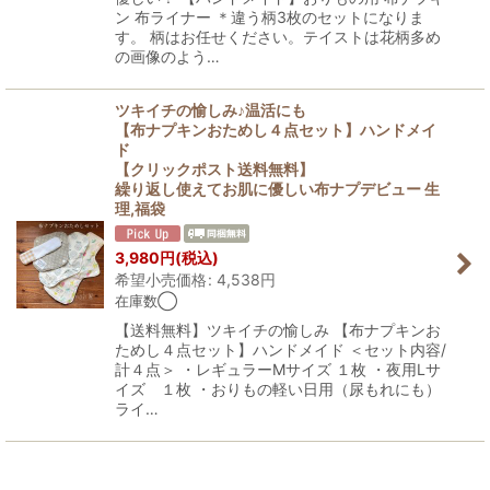
ン 布ライナー ＊違う柄3枚のセットになりま
す。 柄はお任せください。テイストは花柄多め
の画像のよう…
ツキイチの愉しみ♪温活にも
【布ナプキンおためし４点セット】ハンドメイ
ド
【クリックポスト送料無料】
繰り返し使えてお肌に優しい布ナプデビュー 生
理,福袋
3,980
円
(税込)
希望小売価格
:
4,538
円
在庫数◯
【送料無料】ツキイチの愉しみ 【布ナプキンお
ためし４点セット】ハンドメイド ＜セット内容/
計４点＞ ・レギュラーMサイズ １枚 ・夜用Lサ
イズ １枚 ・おりもの軽い日用（尿もれにも）
ライ…