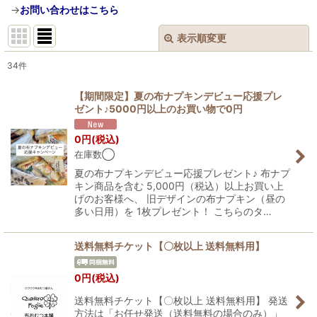
→
お問い合わせはこちら
表示順変更
閉じる
34
件
サブカテゴリ
:
【期間限定】夏の布ナプキンデビュー応援プレ
ゼント♪5000円以上のお買い物で0円
表示数
:
0
円
(税込)
在庫数◯
在庫あり
夏の布ナプキンデビュー応援プレゼント♪ 布ナプ
キン商品を含む 5,000円（税込）以上お買い上
並び順
:
げのお客様へ、 旧デザインの布ナプキン（昼の
多い日用）を 1枚プレゼント！ こちらのタ…
絞り込む
送料無料チケット【〇枚以上 送料無料用】
0
円
(税込)
送料無料チケット【〇枚以上 送料無料用】 発送
方法は「お任せ発送（送料無料の場合のみ）」