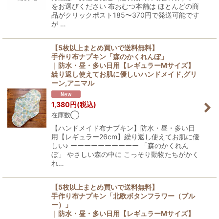
をお選びください 布おむつ本舗は ほとんどの商
品がクリックポスト185〜370円で発送可能です
が …
【5枚以上まとめ買いで送料無料】
手作り布ナプキン「森のかくれんぼ」
｜防水・昼・多い日用【レギュラーMサイズ】
繰り返し使えてお肌に優しいハンドメイド,グリ
ーン,アニマル
1,380
円
(税込)
在庫数◯
【ハンドメイド布ナプキン】防水・昼・多い日
用【レギュラー26cm】繰り返し使えてお肌に優
しい♪ ーーーーーーーーーー 「森のかくれん
ぼ」 やさしい森の中に こっそり動物たちがかく
れ…
【5枚以上まとめ買いで送料無料】
手作り布ナプキン「北欧ボタンフラワー（ブル
ー）」
｜防水・昼・多い日用【レギュラーMサイズ】