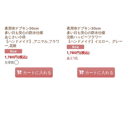
夜用布ナプキン30cm
夜用布ナプキン30cm
多い日も安心の防水仕様
多い日も安心の防水仕様
あじさい小径
北欧ハッピーフラワー
【ハンドメイド】,アニマル,フラワ
【ハンドメイド】イエロー、グレー
ー,花柄
1,780
円
(税込)
1,780
円
(税込)
あと1点
在庫数◯
カートに入れる
カートに入れる