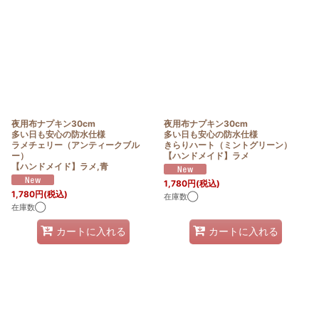
夜用布ナプキン30cm
夜用布ナプキン30cm
多い日も安心の防水仕様
多い日も安心の防水仕様
ラメチェリー（アンティークブル
きらりハート（ミントグリーン）
ー）
【ハンドメイド】ラメ
【ハンドメイド】ラメ,青
1,780
円
(税込)
1,780
円
(税込)
在庫数◯
在庫数◯
カートに入れる
カートに入れる