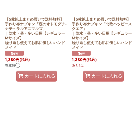
【5枚以上まとめ買いで送料無料】
【5枚以上まとめ買いで送料無料】
手作り布ナプキン「森のオトモダチ-
手作り布ナプキン「北欧ハッピース
ナチュラルアニマルズ」
クエア」
｜防水・昼・多い日用【レギュラー
｜防水・昼・多い日用【レギュラー
Mサイズ】
Mサイズ】
繰り返し使えてお肌に優しいハンド
繰り返し使えてお肌に優しいハンド
メイド
メイド
1,380
円
(税込)
1,380
円
(税込)
在庫数◯
あと1点
カートに入れる
カートに入れる