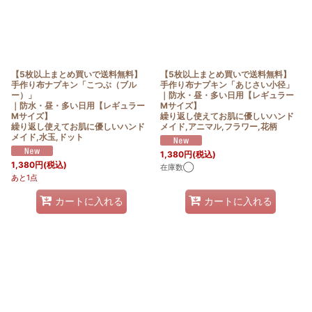
【5枚以上まとめ買いで送料無料】
【5枚以上まとめ買いで送料無料】
手作り布ナプキン「こつぶ（ブル
手作り布ナプキン「あじさい小径」
ー）」
｜防水・昼・多い日用【レギュラー
｜防水・昼・多い日用【レギュラー
Mサイズ】
Mサイズ】
繰り返し使えてお肌に優しいハンド
繰り返し使えてお肌に優しいハンド
メイド,アニマル,フラワー,花柄
メイド,水玉,ドット
1,380
円
(税込)
1,380
円
(税込)
在庫数◯
あと1点
カートに入れる
カートに入れる