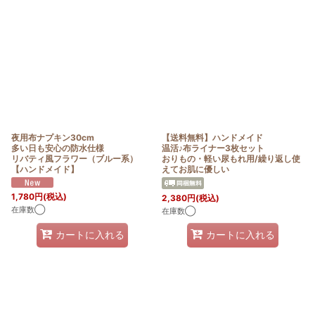
夜用布ナプキン30cm
【送料無料】ハンドメイド
多い日も安心の防水仕様
温活♪布ライナー3枚セット
リバティ風フラワー（ブルー系）
おりもの・軽い尿もれ用/繰り返し使
【ハンドメイド】
えてお肌に優しい
1,780
円
(税込)
2,380
円
(税込)
在庫数◯
在庫数◯
カートに入れる
カートに入れる