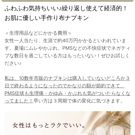
ふわふわ気持ちいい♪繰り返し使えて経済的！
お肌に優しい手作り布ナプキン
＜生理用品などにかかる費用＞
女性一人当たり、生涯で約40万円かかるといわれていま
す。夏場にムレやかぶれ、PMSなどの不快症状でネガティ
ブな数日を過ごしている方はもったいない！ぜひお試しく
ださい♪
私は、10数年市販のナプキンは購入していないどころか３
日で終わるようになったのでかなりの額が節約できて、
PMS症状も生理痛・かゆみ・かぶれも気がついたらなくな
ってました！
早い方は３周期で体の変化に気づきます。