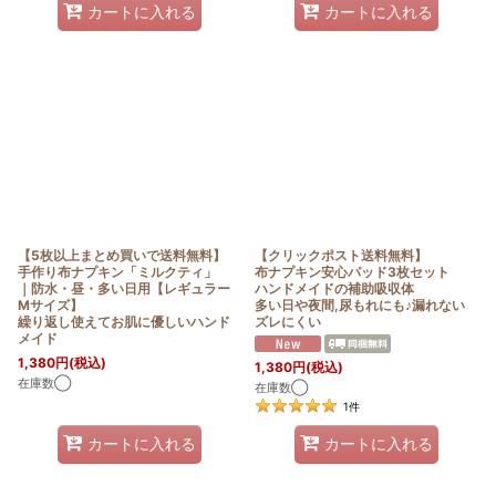
カートに入れる
カートに入れる
【5枚以上まとめ買いで送料無料】
【クリックポスト送料無料】
手作り布ナプキン「ミルクティ」
布ナプキン安心パッド3枚セット
｜防水・昼・多い日用【レギュラー
ハンドメイドの補助吸収体
Mサイズ】
多い日や夜間,尿もれにも♪漏れない
繰り返し使えてお肌に優しいハンド
ズレにくい
メイド
1,380
円
(税込)
1,380
円
(税込)
在庫数◯
在庫数◯
1
件
カートに入れる
カートに入れる