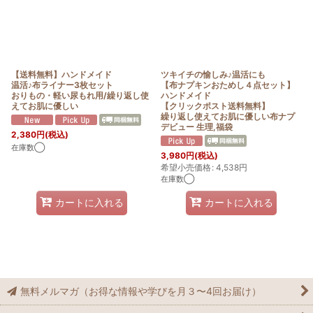
【送料無料】ハンドメイド
ツキイチの愉しみ♪温活にも
温活♪布ライナー3枚セット
【布ナプキンおためし４点セット】
おりもの・軽い尿もれ用/繰り返し使
ハンドメイド
えてお肌に優しい
【クリックポスト送料無料】
繰り返し使えてお肌に優しい布ナプ
デビュー 生理,福袋
2,380
円
(税込)
在庫数◯
3,980
円
(税込)
希望小売価格
:
4,538
円
在庫数◯
カートに入れる
カートに入れる
無料メルマガ（お得な情報や学びを月３〜4回お届け）