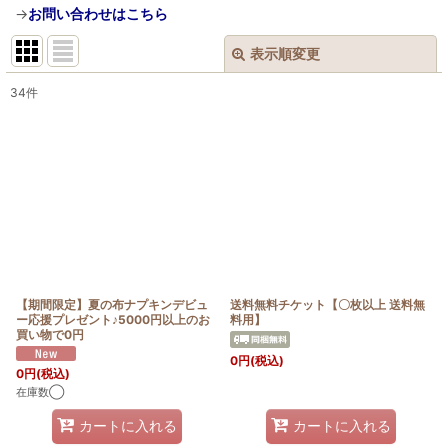
→
お問い合わせはこちら
表示順変更
閉じる
34
件
サブカテゴリ
:
表示数
:
在庫あり
並び順
:
【期間限定】夏の布ナプキンデビュ
送料無料チケット【〇枚以上 送料無
ー応援プレゼント♪5000円以上のお
料用】
絞り込む
買い物で0円
0
円
(税込)
0
円
(税込)
在庫数◯
カートに入れる
カートに入れる