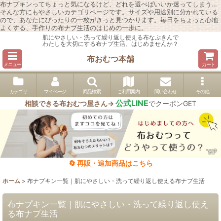
布ナプキンってちょっと気になるけど、どれを選べばいいか迷ってしまう…
そんな方にもやさしいカテゴリページです。サイズや用途別に分かれている
ので、あなたにぴったりの一枚がきっと見つかります。毎日をちょっと心地
よくする、手作りの布ナプ生活のはじめの一歩に。
肌にやさしい・洗って繰り返し使える布なぷきんで
わたしを大切にする布ナプ生活、はじめませんか？
布おむつ本舗
メニュー
カート
カテゴリ
マイページ
商品検索
ご利用案内
問い合わせ
その他
公式LINE
相談できる布おむつ屋さん→
でクーポンGET
🔄 再販・追加商品はこちら
ホーム
>
布ナプキン一覧｜肌にやさしい・洗って繰り返し使える布ナプ生活
布ナプキン一覧｜肌にやさしい・洗って繰り返し使え
る布ナプ生活