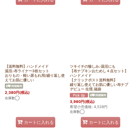
【送料無料】ハンドメイド
ツキイチの愉しみ♪温活にも
温活♪布ライナー3枚セット
【布ナプキンおためし４点セット】
おりもの・軽い尿もれ用/繰り返し使
ハンドメイド
えてお肌に優しい
【クリックポスト送料無料】
繰り返し使えてお肌に優しい布ナプ
デビュー 生理,福袋
2,380
円
(税込)
在庫数◯
3,980
円
(税込)
希望小売価格
:
4,538
円
在庫数◯
カートに入れる
カートに入れる