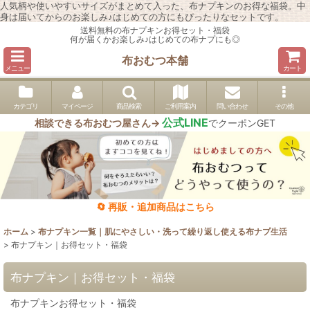
人気柄や使いやすいサイズがまとめて入った、布ナプキンのお得な福袋。中
身は届いてからのお楽しみ♪はじめての方にもぴったりなセットです。
送料無料の布ナプキンお得セット・福袋
何が届くかお楽しみ♪はじめての布ナプにも◎
布おむつ本舗
メニュー
カート
カテゴリ
マイページ
商品検索
ご利用案内
問い合わせ
その他
公式LINE
相談できる布おむつ屋さん→
でクーポンGET
🔄 再販・追加商品はこちら
ホーム
>
布ナプキン一覧｜肌にやさしい・洗って繰り返し使える布ナプ生活
>
布ナプキン｜お得セット・福袋
布ナプキン｜お得セット・福袋
布ナプキンお得セット・福袋