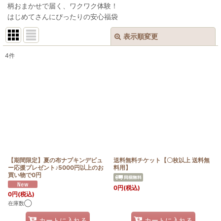
柄おまかせで届く、ワクワク体験！
はじめてさんにぴったりの安心福袋
表示順変更
閉じる
4
件
表示数
:
在庫あり
並び順
:
絞り込む
【期間限定】夏の布ナプキンデビュ
送料無料チケット【〇枚以上 送料無
ー応援プレゼント♪5000円以上のお
料用】
買い物で0円
0
円
(税込)
0
円
(税込)
在庫数◯
カートに入れる
カートに入れる