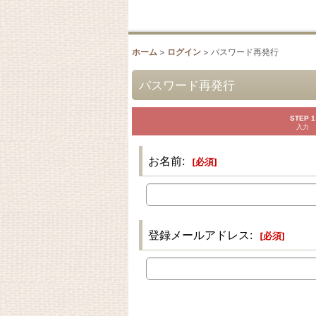
ホーム
>
ログイン
>
パスワード再発行
パスワード再発行
STEP 1
入力
お名前
:
[
必須
]
登録メールアドレス
:
[
必須
]