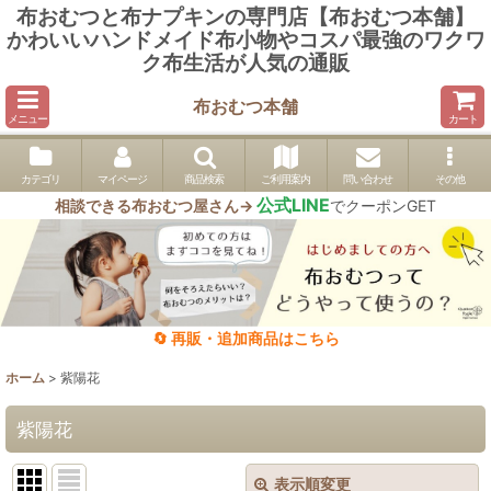
布おむつと布ナプキンの専門店【布おむつ本舗】
かわいいハンドメイド布小物やコスパ最強のワクワ
ク布生活が人気の通販
布おむつ本舗
メニュー
カート
カテゴリ
マイページ
商品検索
ご利用案内
問い合わせ
その他
公式LINE
相談できる布おむつ屋さん→
でクーポンGET
🔄 再販・追加商品はこちら
ホーム
>
紫陽花
紫陽花
表示順変更
閉じる