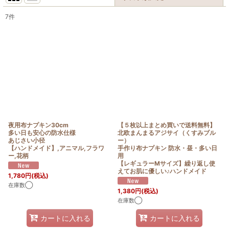
7
件
表示数
:
在庫あり
並び順
:
絞り込む
夜用布ナプキン30cm
【５枚以上まとめ買いで送料無料】
多い日も安心の防水仕様
北欧まんまるアジサイ（くすみブル
あじさい小径
ー）
【ハンドメイド】,アニマル,フラワ
手作り布ナプキン 防水・昼・多い日
ー,花柄
用
【レギュラーMサイズ】繰り返し使
えてお肌に優しい♪ハンドメイド
1,780
円
(税込)
在庫数◯
1,380
円
(税込)
在庫数◯
カートに入れる
カートに入れる