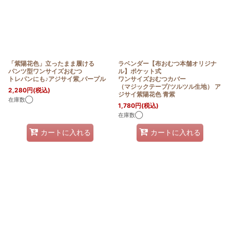
「紫陽花色」立ったまま履ける
ラベンダー【布おむつ本舗オリジナ
パンツ型ワンサイズおむつ
ル】ポケット式
トレパンにも♪アジサイ紫,パープル
ワンサイズおむつカバー
（マジックテープ/ツルツル生地） ア
2,280
円
(税込)
ジサイ紫陽花色 青紫
在庫数◯
1,780
円
(税込)
在庫数◯
カートに入れる
カートに入れる