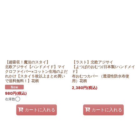
【超吸収！魔法のスタイ】
【ラスト】北欧アジサイ
北欧アジサイ【ハンドメイド】マイ
【よつばのおむつ/日本製/ハンドメイ
クロファイバー×コットン生地のよだ
ド】
れかけ【スタイ５枚以上まとめ買い
布おむつカバー （透湿性防水布使
で送料無料！】花柄
用）花柄
2,380
円
(税込)
980
円
(税込)
在庫数◯
カートに入れる
カートに入れる