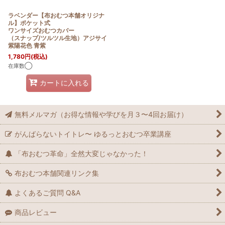
ラベンダー【布おむつ本舗オリジナ
ル】ポケット式
ワンサイズおむつカバー
（スナップ/ツルツル生地）アジサイ
紫陽花色 青紫
1,780
円
(税込)
在庫数◯
カートに入れる
無料メルマガ（お得な情報や学びを月３〜4回お届け）
がんばらないトイトレ〜 ゆるっとおむつ卒業講座
「布おむつ革命」全然大変じゃなかった！
布おむつ本舗関連リンク集
よくあるご質問 Q&A
商品レビュー