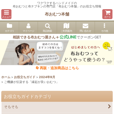
ワクワクするハンドメイドの
布おむつと布ナプキンの専門店「布おむつ本舗」のお役立ち情報
布おむつ本舗
メニュー
カート
カテゴリ
マイページ
商品検索
ご利用案内
問い合わせ
その他
公式LINE
相談できる布おむつ屋さん→
でクーポンGET
🔄 再販・追加商品はこちら
ホーム
>
お役立ちガイド
>
2024年9月
>
ご機嫌が伝染する「縁起が良いおむつ」
お役立ちガイドカテゴリ
そもそも