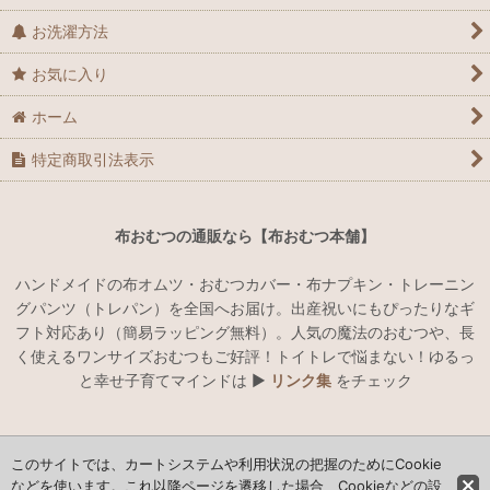
お洗濯方法
お気に入り
ホーム
特定商取引法表示
布おむつの通販なら【布おむつ本舗】
ハンドメイドの布オムツ・おむつカバー・布ナプキン・トレーニン
グパンツ（トレパン）を全国へお届け。出産祝いにもぴったりなギ
フト対応あり（簡易ラッピング無料）。人気の魔法のおむつや、長
く使えるワンサイズおむつもご好評！トイトレで悩まない！ゆるっ
と幸せ子育てマインドは ▶︎
リンク集
をチェック
ハンドメイドでオリジナルの布おむつ・おむつカバー・布ナプキン
このサイトでは、カートシステムや利用状況の把握のためにCookie
の通販
などを使います。これ以降ページを遷移した場合、Cookieなどの設
布おむつ本舗 Copyright (C) 2013 nunoomutsuhonpo. All Rights