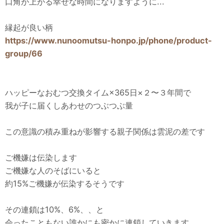
口角が上がる幸せな時間になりますように...
縁起が良い柄
https://www.nunoomutsu-honpo.jp/phone/product-
group/66
ハッピーなおむつ交換タイム×365日×２〜３年間で
我が子に届くしあわせのつぶつぶ量
この意識の積み重ねが影響する親子関係は雲泥の差です
ご機嫌は伝染します
ご機嫌な人のそばにいると
約15%ご機嫌が伝染するそうです
その連鎖は10%、6%、、と
会ったこともない誰かにも密かに連鎖していきます