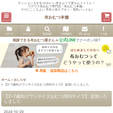
テンション上がる♪かわいい布オムツで楽ちんトイトレ！
ワクワク布おむつ専門店「布おむつ本舗」
ママにここちよい 手作り布ナプキン・母乳パッドも♪
布おむつ本舗
メニュー
カート
カテゴリ
マイページ
商品検索
ご利用案内
問い合わせ
その他
公式LINE
相談できる布おむつ屋さん→
でクーポンGET
🔄 再販・追加商品はこちら
ホーム
>
おしらせ
>
【2~7歳向けワンサイズおむつ/BIGサイズ】 追加いたしました
【2~7歳向けワンサイズおむつ/BIGサイズ】 追加いた
しました
2024-10-29