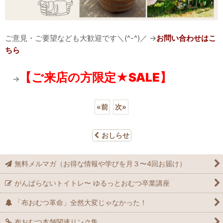
ご意見・ご要望なども大歓迎です＼(^-^)／ →
お問い合わせはこ
ちら
【ご来店の方限定★SALE】
→
«
前
次
»
おしらせ
無料メルマガ（お得な情報や学びを月３〜4回お届け）
がんばらないトイトレ〜 ゆるっとおむつ卒業講座
「布おむつ革命」全然大変じゃなかった！
布おむつ本舗関連リンク集