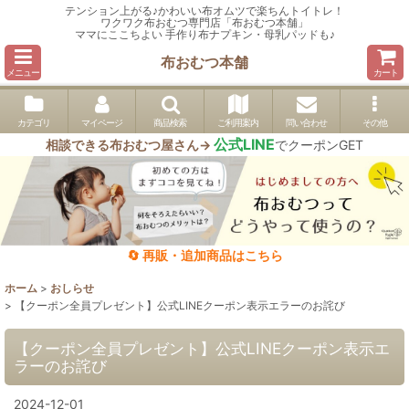
テンション上がる♪かわいい布オムツで楽ちんトイトレ！
ワクワク布おむつ専門店「布おむつ本舗」
ママにここちよい 手作り布ナプキン・母乳パッドも♪
布おむつ本舗
メニュー
カート
カテゴリ
マイページ
商品検索
ご利用案内
問い合わせ
その他
公式LINE
相談できる布おむつ屋さん→
でクーポンGET
🔄 再販・追加商品はこちら
ホーム
>
おしらせ
>
【クーポン全員プレゼント】公式LINEクーポン表示エラーのお詫び
【クーポン全員プレゼント】公式LINEクーポン表示エ
ラーのお詫び
2024-12-01