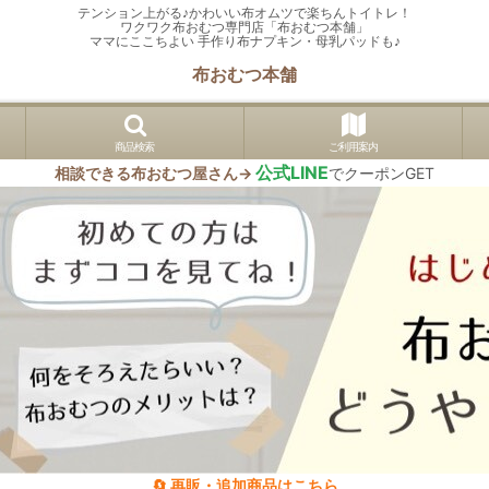
テンション上がる♪かわいい布オムツで楽ちんトイトレ！
ワクワク布おむつ専門店「布おむつ本舗」
ママにここちよい 手作り布ナプキン・母乳パッドも♪
布おむつ本舗
商品検索
ご利用案内
公式LINE
相談できる布おむつ屋さん→
でクーポンGET
🔄 再販・追加商品はこちら