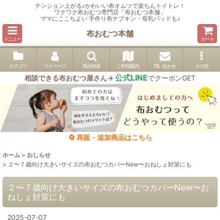
テンション上がる♪かわいい布オムツで楽ちんトイトレ！
ワクワク布おむつ専門店「布おむつ本舗」
ママにここちよい 手作り布ナプキン・母乳パッドも♪
布おむつ本舗
メニュー
カート
カテゴリ
マイページ
商品検索
ご利用案内
問い合わせ
その他
公式LINE
相談できる布おむつ屋さん→
でクーポンGET
🔄 再販・追加商品はこちら
ホーム
>
おしらせ
>
２〜７歳向け大きいサイズの布おむつカバーNew〜おねしょ対策にも
２〜７歳向け大きいサイズの布おむつカバーNew〜お
ねしょ対策にも
2025-07-07