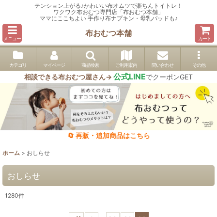
テンション上がる♪かわいい布オムツで楽ちんトイトレ！
ワクワク布おむつ専門店「布おむつ本舗」
ママにここちよい 手作り布ナプキン・母乳パッドも♪
布おむつ本舗
メニュー
カート
カテゴリ
マイページ
商品検索
ご利用案内
問い合わせ
その他
公式LINE
相談できる布おむつ屋さん→
でクーポンGET
🔄 再販・追加商品はこちら
ホーム
>
おしらせ
おしらせ
1280
件