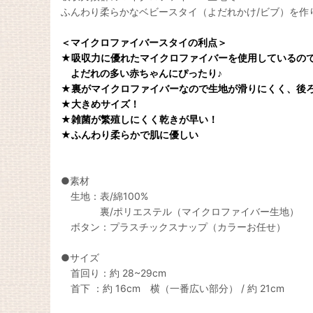
ふんわり柔らかなベビースタイ（よだれかけ/ビブ）を作
＜マイクロファイバースタイの利点＞
★吸収力に優れたマイクロファイバーを使用しているの
よだれの多い赤ちゃんにぴったり♪
★裏がマイクロファイバーなので生地が滑りにくく、後
★大きめサイズ！
★雑菌が繁殖しにくく乾きが早い！
★ふんわり柔らかで肌に優しい
●素材
生地：表/綿100%
裏/ポリエステル（マイクロファイバー生地）
ボタン：プラスチックスナップ（カラーお任せ）
●サイズ
首回り：約 28~29cm
首下 ：約 16cm 横（一番広い部分） / 約 21cm