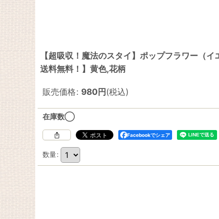
【超吸収！魔法のスタイ】ポップフラワー（イ
送料無料！】黄色,花柄
販売価格
:
980
円
(税込)
在庫数◯
Facebookでシェア
数量
: