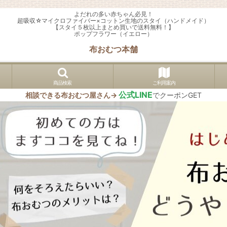
よだれの多い赤ちゃん必見！
超吸収☆マイクロファイバー×コットン生地のスタイ（ハンドメイド）
【スタイ５枚以上まとめ買いで送料無料！】
ポップフラワー（イエロー）
布おむつ本舗
商品検索
ご利用案内
公式LINE
相談できる布おむつ屋さん→
でクーポンGET