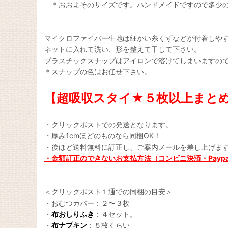
＊おおよそのサイズです。ハンドメイドですので多少の
マイクロファイバー生地は細かい糸くずなどが付着しや
ネットに入れて洗い、形を整えて干して下さい。
プラスチックスナップはアイロンで溶けてしまいますの
＊スナップの色はお任せ下さい。
【超吸収スタイ★５枚以上まと
・クリックポストでの発送となります。
・厚み1cmほどのものなら同梱OK！
・後ほど送料無料に訂正し、ご案内メールを差し上げま
・金額訂正のできないお支払方法（コンビニ決済・Pay
＜クリックポスト１通での同梱の目安＞
・おむつカバー：２〜３枚
・
布おしりふき
：４セット。
・
布ナプキン
：５枚くらい