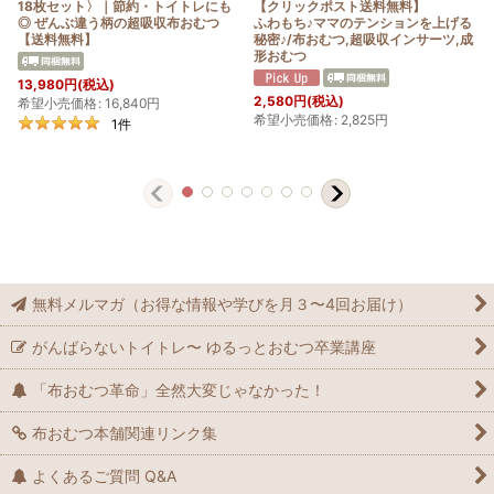
18枚セット〉｜節約・トイトレにも
【クリックポスト送料無料】
◎ ぜんぶ違う柄の超吸収布おむつ
ふわもち♪ママのテンションを上げる
【送料無料】
秘密♪/布おむつ,超吸収インサーツ,成
形おむつ
13,980
円
(税込)
2,580
円
(税込)
希望小売価格
:
16,840
円
希望小売価格
:
2,825
円
1
件
無料メルマガ（お得な情報や学びを月３〜4回お届け）
がんばらないトイトレ〜 ゆるっとおむつ卒業講座
「布おむつ革命」全然大変じゃなかった！
布おむつ本舗関連リンク集
よくあるご質問 Q&A