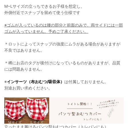
M~Lサイズの立っちできるお子様を想定し、
外側付近でスナップを留めて使う仕様です
※ゴムが入っているのは腰の部分と前面のみで、両サイドには一部
ゴムが入っていません。予めご了承ください。
＊ロットによってスナップの強度にムラがある場合がありますが
不良ではありません。
＊稀にお店のタグが後付けになっているものがありますが、品質
には問題ありません。
※
インサーツ（布おむつ/吸収体）
は付属しておりません。
別途お買い求めください。
立ったまま履けるパンツ型おむつカバー（トレパンにも）