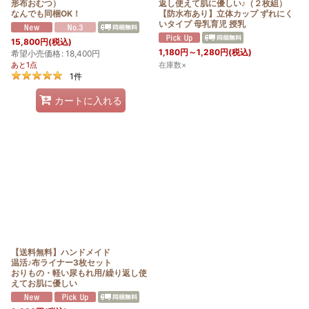
形布おむつ）
返し使えて肌に優しい♪（２枚組）
なんでも同梱OK！
【防水布あり】立体カップ ずれにく
いタイプ 母乳育児 授乳
15,800
円
(税込)
1,180
円
～1,280
円
(税込)
希望小売価格
:
18,400
円
あと1点
在庫数×
1
件
カートに入れる
【送料無料】ハンドメイド
温活♪布ライナー3枚セット
おりもの・軽い尿もれ用/繰り返し使
えてお肌に優しい