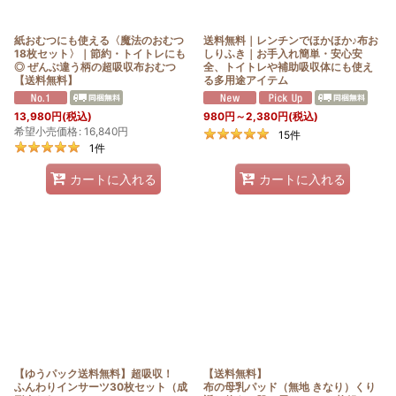
紙おむつにも使える〈魔法のおむつ
送料無料｜レンチンでほかほか♪布お
18枚セット〉｜節約・トイトレにも
しりふき｜お手入れ簡単・安心安
◎ ぜんぶ違う柄の超吸収布おむつ
全、トイトレや補助吸収体にも使え
【送料無料】
る多用途アイテム
13,980
円
(税込)
980
円
～2,380
円
(税込)
希望小売価格
:
16,840
円
15
件
1
件
カートに入れる
カートに入れる
【ゆうパック送料無料】超吸収！
【送料無料】
ふんわりインサーツ30枚セット（成
布の母乳パッド（無地 きなり）くり