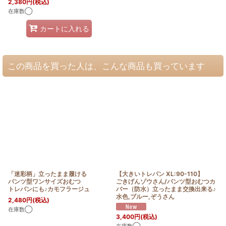
2,380
円
(税込)
在庫数◯
カートに入れる
この商品を買った人は、こんな商品も買っています
「迷彩柄」立ったまま履ける
【大きいトレパン XL:90-110】
パンツ型ワンサイズおむつ
ごきげんゾウさん/パンツ型おむつカ
トレパンにも♪カモフラージュ
バー（防水）立ったまま交換出来る♪
水色,ブルー,ぞうさん
2,480
円
(税込)
在庫数◯
3,400
円
(税込)
在庫数◯