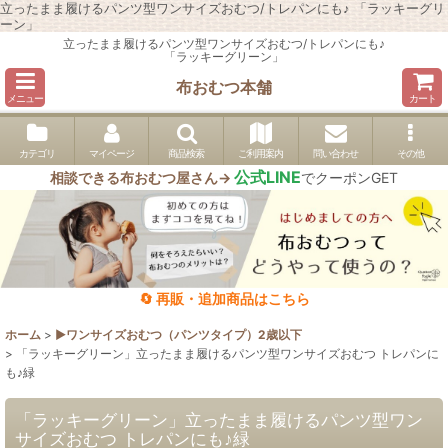
立ったまま履けるパンツ型ワンサイズおむつ/トレパンにも♪ 「ラッキーグリ
ーン」
立ったまま履けるパンツ型ワンサイズおむつ/トレパンにも♪
「ラッキーグリーン」
布おむつ本舗
メニュー
カート
カテゴリ
マイページ
商品検索
ご利用案内
問い合わせ
その他
公式LINE
相談できる布おむつ屋さん→
でクーポンGET
🔄 再販・追加商品はこちら
ホーム
>
▶︎ワンサイズおむつ（パンツタイプ）2歳以下
>
「ラッキーグリーン」立ったまま履けるパンツ型ワンサイズおむつ トレパンに
も♪緑
「ラッキーグリーン」立ったまま履けるパンツ型ワン
サイズおむつ トレパンにも♪緑