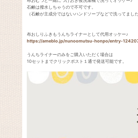
布おむつと一緒につけおき後洗濯機で洗ってオッケー♪
石鹸は撥水しちゃうので不可です。
（石鹸が主成分ではないハンドソープなどで洗ってまし
布おしりふきもうんちライナーとして代用オッケー♪
https://ameblo.jp/nunoomutsu-honpo/entry-12420
うんちライナーのみをご購入いただく場合は
10セットまでクリックポスト１通で発送可能です。