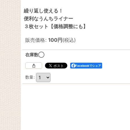
繰り返し使える！
便利なうんちライナー
３枚セット【価格調整にも】
販売価格
:
100
円
(税込)
在庫数◯
Facebookでシェア
数量
: