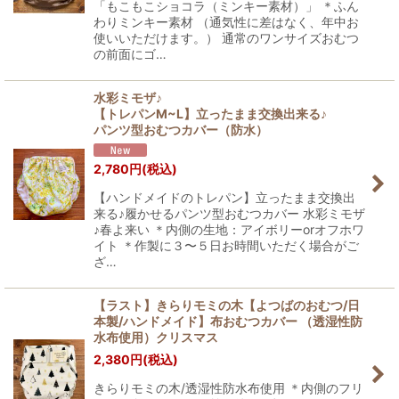
「もこもこショコラ（ミンキー素材）」 ＊ふん
わりミンキー素材 （通気性に差はなく、年中お
使いいただけます。） 通常のワンサイズおむつ
の前面にゴ…
水彩ミモザ♪
【トレパンM~L】立ったまま交換出来る♪
パンツ型おむつカバー（防水）
2,780
円
(税込)
【ハンドメイドのトレパン】立ったまま交換出
来る♪履かせるパンツ型おむつカバー 水彩ミモザ
♪春よ来い ＊内側の生地：アイボリーorオフホワ
イト ＊作製に３〜５日お時間いただく場合がご
ざ…
【ラスト】きらりモミの木【よつばのおむつ/日
本製/ハンドメイド】布おむつカバー （透湿性防
水布使用）クリスマス
2,380
円
(税込)
きらりモミの木/透湿性防水布使用 ＊内側のフリ