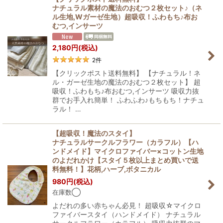
ナチュラル素材の魔法のおむつ２枚セット♪（ネ
ル生地,Wガーゼ生地）超吸収！ふわもち♪布お
むつ,インサーツ
2,180
円
(税込)
2
件
【クリックポスト送料無料】 【ナチュラル！ネ
ル・ガーゼ生地の魔法のおむつ２枚セット】 超
吸収！ふわもち♪布おむつ,インサーツ 吸収力抜
群でお手入れ簡単！ ふわふわ♪もちもち！ナチュ
ラル！ …
【超吸収！魔法のスタイ】
ナチュラルサークルフラワー（カラフル）【ハ
ンドメイド】マイクロファイバー×コットン生地
のよだれかけ【スタイ５枚以上まとめ買いで送
料無料！】花柄,ハーブ,ボタニカル
980
円
(税込)
在庫数◯
よだれの多い赤ちゃん必見！ 超吸収☆マイクロ
ファイバースタイ（ハンドメイド） ナチュラル