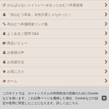
がんばらないトイトレ〜 ゆるっとおむつ卒業講座
「布おむつ革命」全然大変じゃなかった！
布おむつ本舗関連リンク集
よくあるご質問 Q&A
商品レビュー
お客様の声
お洗濯方法
お気に入り
ホーム
特定商取引法表示
このサイトでは、カートシステムや利用状況の把握のためにCookie
などを使います。これ以降ページを遷移した場合、Cookieなどの設
定や使用に同意したことになります。詳しくは
こちら
布おむつの通販なら【布おむつ本舗】