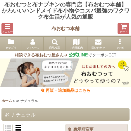
布おむつと布ナプキンの専門店【布おむつ本舗】
かわいいハンドメイド布小物やコスパ最強のワクワ
ク布生活が人気の通販
布おむつ本舗
メニュー
カート
カテゴリ
マイページ
商品検索
ご利用案内
問い合わせ
その他
公式LINE
相談できる布おむつ屋さん→
でクーポンGET
🔄 再販・追加商品はこちら
ホーム
>
🌿 ナチュラル
🌿 ナチュラル
表示順変更
閉じる