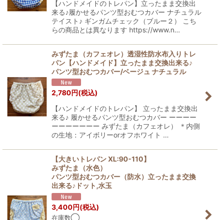
【ハンドメイドのトレパン】立ったまま交換出
来る♪履かせるパンツ型おむつカバー ナチュラル
テイスト♪ ギンガムチェック（ブルー２） こち
らの商品とは異なります https://www.n…
みずたま（カフェオレ）透湿性防水布入りトレ
パン【ハンドメイド】立ったまま交換出来る♪
パンツ型おむつカバー/ベージュ ナチュラル
2,780
円
(税込)
【ハンドメイドのトレパン】 立ったまま交換出
来る♪ 履かせるパンツ型おむつカバー ーーーー
ーーーーーーー みずたま（カフェオレ） ＊内側
の生地：アイボリーorオフホワイト …
【大きいトレパン XL:90-110】
みずたま（水色）
パンツ型おむつカバー（防水）立ったまま交換
出来る♪ドット,水玉
3,400
円
(税込)
在庫数◯