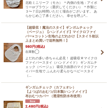
北欧ミニリーフ（モカ） ＊内側の生地：アイボ
リーorブラウン（選択してください） ＊作製に
３〜７日お時間いただく場合がございます。 あ
らかじめご了承ください。 幸せを呼ぶ*…
【超吸収！魔法のスタイ】ギンガムチェック
（ベージュ）【ハンドメイド】マイクロファイ
バー×コットン生地のよだれかけ【スタイ５枚以
上まとめ買いで送料無料！】
980
円
(税込)
在庫数◯
よだれの多い赤ちゃん必見！ 超吸収☆マイクロ
ファイバースタイ（ハンドメイド） ギンガムチ
ェック（ベージュ） 吸収力抜群のマイクロファ
イバー生地で ふんわり柔らかなベビースタイ
（…
ギンガムチェック（カフェオレ）
【よつばのおむつ/日本製/ハンドメイド】
布おむつカバー （透湿性防水布使用）
2,480
円
(税込)