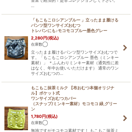
豊富で経済的！是非コレクションして下さい。
…
「もこもこロシアンブルー 」立ったまま履ける
パンツ型ワンサイズおむつ
トレパンにも♪モコモコブルー墨色グレー
2,280
円
(税込)
在庫数◯
立ったまま履けるパンツ型ワンサイズおむつで
す。「もこもこロシアンブルー 墨色（ミンキー
素材）」 ＊ふんわりミンキー素材（通気性に差
はなく、年中お使いいただけます） 通常のワン
サイズおむつの…
もこもこ抹茶ミルク 【布おむつ本舗オリジナ
ル】ポケット式
ワンサイズおむつカバー
（スナップ/ミンキー素材）モコモコ 緑,グリー
ン
1,780
円
(税込)
在庫数◯
無地ですがモコモコ素材です！ もこもこ抹茶ミ