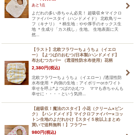
あと1点
よだれの多い赤ちゃん必見！ 超吸収☆マイクロ
ファイバースタイ（ハンドメイド） 北欧鳥リー
フ（キナリ） ＊柄生地：やや厚手のオックス生
地 ＊生成り「カス残し」生地。 生地表面に天
然…
【ラスト】北欧フラワーちょうちょ（イエロ
ー）【よつばのおむつ/日本製/ハンドメイド】
布おむつカバー （透湿性防水布使用）花柄
2,380
円
(税込)
北欧フラワーちょうちょ（イエロー）/透湿性防
水布使用 ＊内側の生地：アイボリーorホワイト
幸せを呼ぶ*よつばのおむつ ママも赤ちゃんも
幸せに・・・・という気持…
【超吸収！魔法のスタイ】小花（クリーム×ピン
ク）【ハンドメイド】マイクロファイバー×コッ
トン生地のよだれかけ【スタイ５枚以上まとめ
買いで送料無料！】フラワー
980
円
(税込)