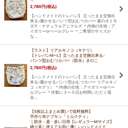
2,780
円
(税込)
【ハンドメイドのトレパン】 立ったまま交換出
来る♪履かせるパンツ型おむつカバー 森のオトモ
ダチ・ナチュラルアニマルズ ＊内側の生地：ア
イボリーorペールグレー ＊ご希望のサイズが
な…
【ラスト】リアルキノコ（キナリ）
【トレパンM~L】立ったまま交換出来る♪
パンツ型おむつカバー（防水）きのこ
2,780
円
(税込)
【ハンドメイドのトレパン】 立ったまま交換出
来る♪履かせるパンツ型おむつカバー リアルキノ
コ（キナリ） ＊内側の生地：アイボリーorペー
ルグレー ＊作製に３〜５日お時間いただく場
合…
【5枚以上まとめ買いで送料無料】
手作り布ナプキン「ミルクティ」
｜防水・昼・多い日用【レギュラーMサイズ】
繰り返し使えてお肌に優しいハンドメイド