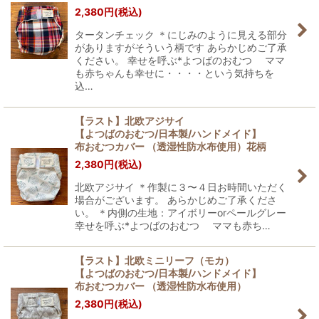
2,380
円
(税込)
タータンチェック ＊にじみのように見える部分
がありますがそういう柄です あらかじめご了承
ください。 幸せを呼ぶ*よつばのおむつ ママ
も赤ちゃんも幸せに・・・・という気持ちを
込…
【ラスト】北欧アジサイ
【よつばのおむつ/日本製/ハンドメイド】
布おむつカバー （透湿性防水布使用）花柄
2,380
円
(税込)
北欧アジサイ ＊作製に３〜４日お時間いただく
場合がございます。 あらかじめご了承くださ
い。 ＊内側の生地：アイボリーorペールグレー
幸せを呼ぶ*よつばのおむつ ママも赤ち…
【ラスト】北欧ミニリーフ（モカ）
【よつばのおむつ/日本製/ハンドメイド】
布おむつカバー （透湿性防水布使用）
2,380
円
(税込)