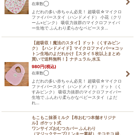
在庫数◯
よだれの多い赤ちゃん必見！ 超吸収☆マイクロ
ファイバースタイ（ハンドメイド） 小花（クリ
ーム×ピンク） 吸収力抜群のマイクロファイバ
ー生地で ふんわり柔らかなベビースタ…
【超吸収！魔法のスタイ】ドット（くすみピン
ク）【ハンドメイド】マイクロファイバー×コッ
トン生地のよだれかけ【スタイ５枚以上まとめ
買いで送料無料！】ナチュラル,水玉
980
円
(税込)
在庫数◯
よだれの多い赤ちゃん必見！ 超吸収☆マイクロ
ファイバースタイ（ハンドメイド） ドット（く
すみピンク） 吸収力抜群のマイクロファイバー
生地で ふんわり柔らかなベビースタイ（よだ
れ…
もこもこ抹茶ミルク【布おむつ本舗オリジナ
ル】ポケット式
ワンサイズおむつカバー ふんわり
（マジックテープ/ミンキー素材） モコモコ 緑,