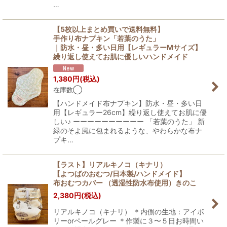
…
【5枚以上まとめ買いで送料無料】
手作り布ナプキン「若葉のうた」
｜防水・昼・多い日用【レギュラーMサイズ】
繰り返し使えてお肌に優しいハンドメイド
1,380
円
(税込)
在庫数◯
【ハンドメイド布ナプキン】防水・昼・多い日
用【レギュラー26cm】繰り返し使えてお肌に優
しい♪ ーーーーーーーーーー 「若葉のうた」 新
緑のそよ風に包まれるような、やわらかな布ナ
プキ…
【ラスト】リアルキノコ（キナリ）
【よつばのおむつ/日本製/ハンドメイド】
布おむつカバー （透湿性防水布使用）きのこ
2,380
円
(税込)
リアルキノコ（キナリ） ＊内側の生地：アイボ
リーorペールグレー ＊作製に３〜５日お時間い