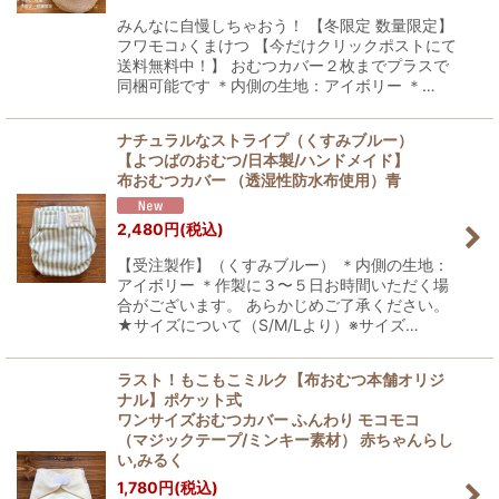
みんなに自慢しちゃおう！ 【冬限定 数量限定】
フワモコ♪くまけつ 【今だけクリックポストにて
送料無料中！】 おむつカバー２枚までプラスで
同梱可能です ＊内側の生地：アイボリー ＊…
ナチュラルなストライプ（くすみブルー）
【よつばのおむつ/日本製/ハンドメイド】
布おむつカバー （透湿性防水布使用）青
2,480
円
(税込)
【受注製作】（くすみブルー） ＊内側の生地：
アイボリー ＊作製に３〜５日お時間いただく場
合がございます。 あらかじめご了承ください。
★サイズについて（S/M/Lより）※サイズ…
ラスト！もこもこミルク【布おむつ本舗オリジ
ナル】ポケット式
ワンサイズおむつカバー ふんわり モコモコ
（マジックテープ/ミンキー素材） 赤ちゃんらし
い,みるく
1,780
円
(税込)