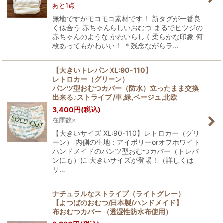
あと1点
無地ですがモコモコ素材です！ 新タグが一番良
く似合う 赤ちゃんらしいおむつ まるでヒツジの
赤ちゃんのような かわいらしく柔らかな印象 何
枚あってもかわいい！ ＊残念ながらラ…
【大きいトレパン XL:90-110】
レトロカー（グリーン）
パンツ型おむつカバー（防水）立ったまま交換
出来る♪ストライプ /車,緑,ベージュ,北欧
3,400
円
(税込)
在庫数×
【大きいサイズ XL:90-110】レトロカー（グリ
ーン） 内側の生地：アイボリーorオフホワイト
ハンドメイドのパンツ型おむつカバー（トレパ
ンにも）に 大きいサイズが登場！（詳しくは
リ…
ナチュラルなストライプ（ライトグレー）
【よつばのおむつ/日本製/ハンドメイド】
布おむつカバー （透湿性防水布使用）