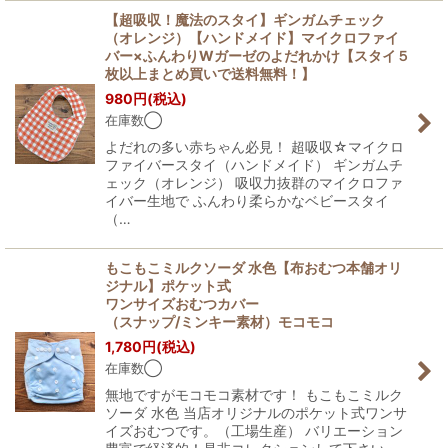
【超吸収！魔法のスタイ】ギンガムチェック
（オレンジ）【ハンドメイド】マイクロファイ
バー×ふんわりWガーゼのよだれかけ【スタイ５
枚以上まとめ買いで送料無料！】
980
円
(税込)
在庫数◯
よだれの多い赤ちゃん必見！ 超吸収☆マイクロ
ファイバースタイ（ハンドメイド） ギンガムチ
ェック（オレンジ） 吸収力抜群のマイクロファ
イバー生地で ふんわり柔らかなベビースタイ
（…
もこもこミルクソーダ 水色【布おむつ本舗オリ
ジナル】ポケット式
ワンサイズおむつカバー
（スナップ/ミンキー素材）モコモコ
1,780
円
(税込)
在庫数◯
無地ですがモコモコ素材です！ もこもこミルク
ソーダ 水色 当店オリジナルのポケット式ワンサ
イズおむつです。（工場生産） バリエーション