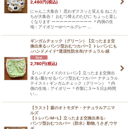
2,480
円
(税込)
にゃんこ大集合！ 思わずクスッと笑える ねこた
ちが大集合！ おむつ替えのたびに ちょっと楽し
くなります ーーーーーーーーーー ＊内側の生
地：アイボリーorペールグレー …
ギンガムチェック（グリーン）【立ったまま交
換出来る♪パンツ型おむつカバー】トレパンにも
♪ハンドメイド*透湿性防水布/ナチュラル 緑
2,780
円
(税込)
【ハンドメイドのトレパン】立ったまま交換出
来る♪履かせるパンツ型おむつカバー ナチュラル
テイスト♪ ギンガムチェック（グリーン） ＊内
側の生地：アイボリー ＊作製に３〜５日お時間
い…
【ラスト】森のオトモダチ・ナチュラルアニマ
ルズ
【トレパンM~L】立ったまま交換出来る♪
パンツ型おむつカバー（防水）動物,うさぎ,ウサ
ギ