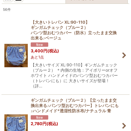
56
件
表示数
:
【大きいトレパン XL:90-110】
ギンガムチェック（ブルー２）
在庫あり
パンツ型おむつカバー（防水）立ったまま交換
出来る♪ベージュ
並び順
:
3,400
円
(税込)
あと1点
絞り込む
【大きいサイズ XL:90-110】ギンガムチェック
（ブルー２） ＊内側の生地：アイボリーorオフ
ホワイト ハンドメイドのパンツ型おむつカバー
（トレパンにも）に 大きいサイズが登場！
（詳…
ギンガムチェック（ブルー２）【立ったまま交
換出来る♪パンツ型おむつカバー】トレパンにも
♪ハンドメイド*透湿性防水布/ナチュラル 青
2,780
円
(税込)