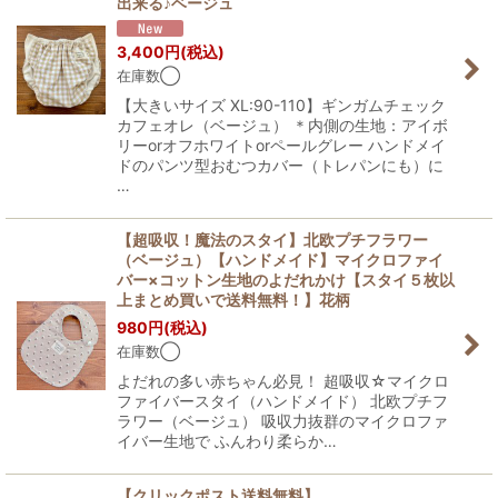
出来る♪ベージュ
3,400
円
(税込)
在庫数◯
【大きいサイズ XL:90-110】ギンガムチェック
カフェオレ（ベージュ） ＊内側の生地：アイボ
リーorオフホワイトorペールグレー ハンドメイ
ドのパンツ型おむつカバー（トレパンにも）に
…
【超吸収！魔法のスタイ】北欧プチフラワー
（ベージュ）【ハンドメイド】マイクロファイ
バー×コットン生地のよだれかけ【スタイ５枚以
上まとめ買いで送料無料！】花柄
980
円
(税込)
在庫数◯
よだれの多い赤ちゃん必見！ 超吸収☆マイクロ
ファイバースタイ（ハンドメイド） 北欧プチフ
ラワー（ベージュ） 吸収力抜群のマイクロファ
イバー生地で ふんわり柔らか…
【クリックポスト送料無料】