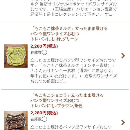
ルク 当店オリジナルのポケット式ワンサイズお
むつです。（工場生産） バリエーション豊富で
経済的！是非コレクションして下さい。 す…
「もこもこ抹茶ミルク」立ったまま履ける
パンツ型ワンサイズおむつ
トレパンにも♪緑,グリーン
2,280
円
(税込)
在庫数◯
立ったまま履けるパンツ型ワンサイズおむつで
す。「もこもこ抹茶ミルク（ミンキー素材）」
＊ふんわりミンキー素材（通気性に差はなく、
年中お使いいただけます。） 通常のワンサイズ
おむつの前面にゴ…
「もこもこショコラ」立ったまま履ける
パンツ型ワンサイズおむつ
トレパンにも♪ブラウン,茶色
2,280
円
(税込)
在庫数◯
立ったまま履けるパンツ型ワンサイズおむつ