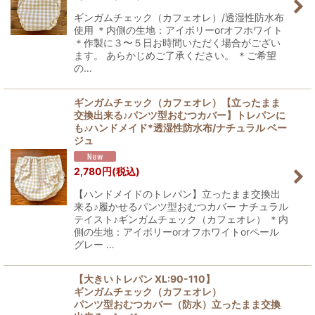
ギンガムチェック（カフェオレ）/透湿性防水布
使用 ＊内側の生地：アイボリーorオフホワイト
＊作製に３〜５日お時間いただく場合がござい
ます。 あらかじめご了承ください。 ＊ご希望
の…
ギンガムチェック（カフェオレ）【立ったまま
交換出来る♪パンツ型おむつカバー】トレパンに
も♪ハンドメイド*透湿性防水布/ナチュラル ベー
ジュ
2,780
円
(税込)
【ハンドメイドのトレパン】立ったまま交換出
来る♪履かせるパンツ型おむつカバー ナチュラル
テイスト♪ギンガムチェック（カフェオレ） ＊内
側の生地：アイボリーorオフホワイトorペール
グレー …
【大きいトレパン XL:90-110】
ギンガムチェック（カフェオレ）
パンツ型おむつカバー（防水）立ったまま交換