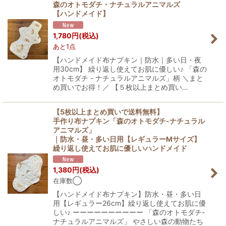
森のオトモダチ・ナチュラルアニマルズ
【ハンドメイド】
1,780
円
(税込)
あと1点
【ハンドメイド布ナプキン｜防水｜多い日・夜
用30cm】 繰り返し使えてお肌に優しい♪ 「森の
オトモダチ - ナチュラルアニマルズ」柄 ＼まと
め買いでお得！／ 【５枚以上まとめ買い…
【5枚以上まとめ買いで送料無料】
手作り布ナプキン「森のオトモダチ-ナチュラル
アニマルズ」
｜防水・昼・多い日用【レギュラーMサイズ】
繰り返し使えてお肌に優しいハンドメイド
1,380
円
(税込)
在庫数◯
【ハンドメイド布ナプキン】防水・昼・多い日
用【レギュラー26cm】繰り返し使えてお肌に優
しい♪ ーーーーーーーーーー 「森のオトモダチ-
ナチュラルアニマルズ」 やさしい森の動物たち