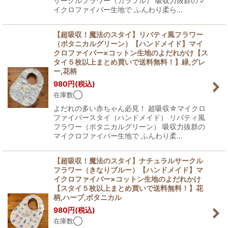
サークルフラワー（カラフル） 吸収力抜群のマ
イクロファイバー生地で ふんわり柔ら…
【超吸収！魔法のスタイ】リバティ風フラワー
（ボタニカルグリーン）【ハンドメイド】マイ
クロファイバー×コットン生地のよだれかけ【ス
タイ５枚以上まとめ買いで送料無料！】緑,グレ
ー,花柄
980
円
(税込)
在庫数◯
よだれの多い赤ちゃん必見！ 超吸収☆マイクロ
ファイバースタイ（ハンドメイド） リバティ風
フラワー（ボタニカルグリーン） 吸収力抜群の
マイクロファイバー生地で ふんわり柔…
【超吸収！魔法のスタイ】ナチュラルサークル
フラワー（きなりブルー）【ハンドメイド】マ
イクロファイバー×コットン生地のよだれかけ
【スタイ５枚以上まとめ買いで送料無料！】花
柄,ハーブ,ボタニカル
980
円
(税込)
在庫数◯