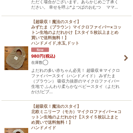
ただく場合がございます。あらかじめご了承く
ださい。 幸せを呼ぶ*よつばのおむつ ママ…
【超吸収！魔法のスタイ】
みずたま（ブラウン）マイクロファイバー×コッ
トン生地のよだれかけ【スタイ５枚以上まとめ
買いで送料無料！】
ハンドメイド,水玉,ドット
980
円
(税込)
在庫数◯
よだれの多い赤ちゃん必見！ 超吸収☆マイクロ
ファイバースタイ（ハンドメイド） みずたま
（ブラウン） 吸収力抜群のマイクロファイバー
生地で ふんわり柔らかなベビースタイ（よだれ
かけ/ビブ…
【超吸収！魔法のスタイ】
北欧ミニリーフ（モカ）マイクロファイバー×コ
ットン生地のよだれかけ【スタイ５枚以上まと
め買いで送料無料！】
ハンドメイド