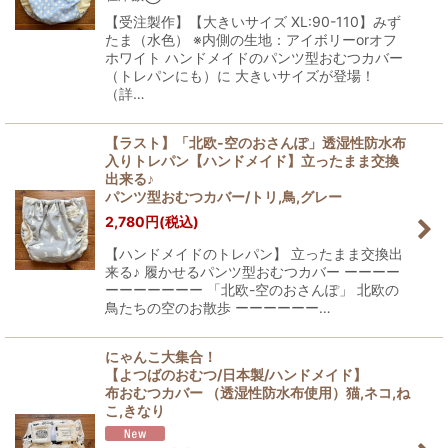
【受注製作】【大きいサイズ XL:90-110】みず
たま（水色） ※内側の生地：アイボリーorオフ
ホワイト ハンドメイドのパンツ型おむつカバー
（トレパンにも）に 大きいサイズが登場！
（詳…
【ラスト】「北欧-空のおさんぽ」透湿性防水布
入りトレパン【ハンドメイド】立ったまま交換
出来る♪
パンツ型おむつカバー/トリ,鳥,グレー
2,780
円
(税込)
【ハンドメイドのトレパン】 立ったまま交換出
来る♪ 履かせるパンツ型おむつカバー ーーーー
ーーーーーーー 「北欧-空のおさんぽ」 北欧の
鳥たちの空のお散歩 ーーーーーー…
にゃんこ大集合！
【よつばのおむつ/日本製/ハンドメイド】
布おむつカバー （透湿性防水布使用）猫,ネコ,ね
こ,きなり