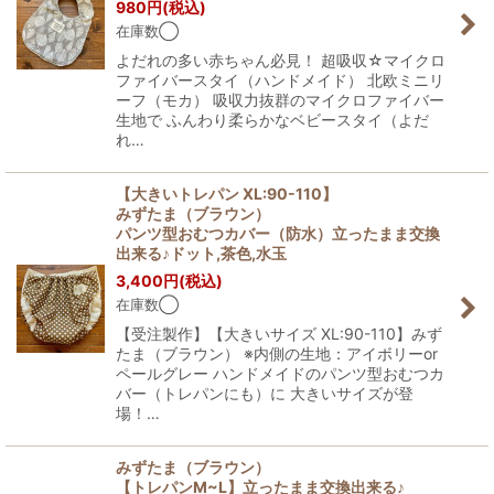
980
円
(税込)
在庫数◯
よだれの多い赤ちゃん必見！ 超吸収☆マイクロ
ファイバースタイ（ハンドメイド） 北欧ミニリ
ーフ（モカ） 吸収力抜群のマイクロファイバー
生地で ふんわり柔らかなベビースタイ（よだ
れ…
【大きいトレパン XL:90-110】
みずたま（ブラウン）
パンツ型おむつカバー（防水）立ったまま交換
出来る♪ドット,茶色,水玉
3,400
円
(税込)
在庫数◯
【受注製作】【大きいサイズ XL:90-110】みず
たま（ブラウン） ※内側の生地：アイボリーor
ペールグレー ハンドメイドのパンツ型おむつカ
バー（トレパンにも）に 大きいサイズが登
場！…
みずたま（ブラウン）
【トレパンM~L】立ったまま交換出来る♪