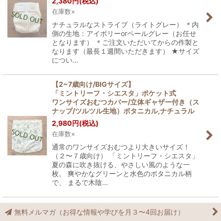
2,380
円
(税込)
在庫数×
ナチュラルなストライプ（ライトグレー） ＊内
側の生地：アイボリーorペールグレー（お任せ
となります） ＊ご注文いただいてからの作製と
なります（最長１週間いただきます） ★サイズ
につい…
【2~7歳向け/BIGサイズ】
「ミントリーフ・シエスタ」ポケット式
ワンサイズおむつカバー/立体ギャザー付き（ス
ナップ/ツルツル生地）ボタニカル,ナチュラル
2,980
円
(税込)
在庫数×
通常のワンサイズおむつより大きいサイズ！
（２〜７歳向け） 「ミントリーフ・シエスタ」
夏の森に吹き抜ける、やさしい風のような一
枚。 爽やかなグリーンと水色のボタニカル柄
で、 まるで木陰…
無料メルマガ（お得な情報や学びを月３〜4回お届け）