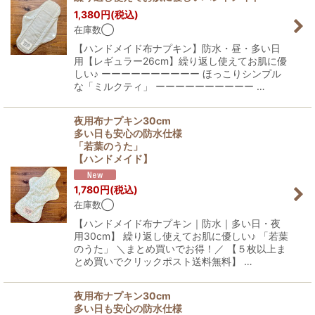
1,380
円
(税込)
在庫数◯
【ハンドメイド布ナプキン】防水・昼・多い日
用【レギュラー26cm】繰り返し使えてお肌に優
しい♪ ーーーーーーーーーー ほっこりシンプル
な「ミルクティ」 ーーーーーーーーーー …
夜用布ナプキン30cm
多い日も安心の防水仕様
「若葉のうた」
【ハンドメイド】
1,780
円
(税込)
在庫数◯
【ハンドメイド布ナプキン｜防水｜多い日・夜
用30cm】 繰り返し使えてお肌に優しい♪ 「若葉
のうた」 ＼まとめ買いでお得！／ 【５枚以上ま
とめ買いでクリックポスト送料無料】 …
夜用布ナプキン30cm
多い日も安心の防水仕様