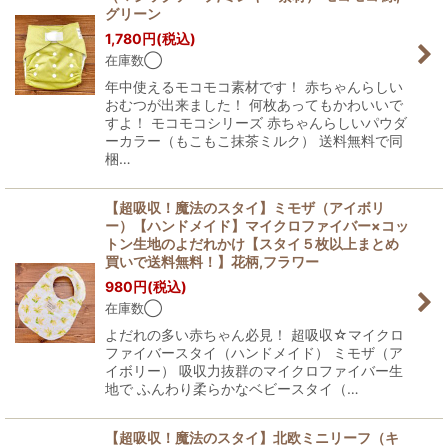
グリーン
1,780
円
(税込)
在庫数◯
年中使えるモコモコ素材です！ 赤ちゃんらしい
おむつが出来ました！ 何枚あってもかわいいで
すよ！ モコモコシリーズ 赤ちゃんらしいパウダ
ーカラー（もこもこ抹茶ミルク） 送料無料で同
梱…
【超吸収！魔法のスタイ】ミモザ（アイボリ
ー）【ハンドメイド】マイクロファイバー×コッ
トン生地のよだれかけ【スタイ５枚以上まとめ
買いで送料無料！】花柄,フラワー
980
円
(税込)
在庫数◯
よだれの多い赤ちゃん必見！ 超吸収☆マイクロ
ファイバースタイ（ハンドメイド） ミモザ（ア
イボリー） 吸収力抜群のマイクロファイバー生
地で ふんわり柔らかなベビースタイ（…
【超吸収！魔法のスタイ】北欧ミニリーフ（キ