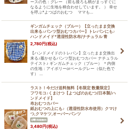
ースの色：グレー （前も後ろも柄がまっすぐに
なるように生地を柄合わせしています。 ） 幸せ
を呼ぶ*よつばのおむつ ママも…
ギンガムチェック（ブルー）【立ったまま交換
出来る♪パンツ型おむつカバー】トレパンにも♪
ハンドメイド*透湿性防水布/ナチュラル 青
2,780
円
(税込)
【ハンドメイドのトレパン】立ったまま交換出
来る♪履かせるパンツ型おむつカバー ナチュラル
テイスト♪ ギンガムチェック（ブルー） ＊内側
の生地：アイボリーorペールグレー（似た色で
す） …
ラスト！今だけ送料無料【冬限定 数量限定】
フワモコ♪くまけつ【よつばのおむつ/日本製/ハ
ンドメイド】
布おむつカバー
紙おむつの上にも♪（透湿性防水布使用）クマけ
つ,クマケツ,オーバーパンツ
3,480
円
(税込)