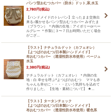
パンツ型おむつカバー（防水）ドット,茶,水玉
2,780
円
(税込)
【ハンドメイドのトレパン】立ったまま交換出
来る♪履かせるパンツ型おむつカバー みずたま
（ブラウン） ＊内側の生地：アイボリーorペー
ルグレー ＊作製に３〜７日お時間いただく場合
がござ…
【ラスト】ナチュラルドット（カフェオレ）
【よつばのおむつ/日本製/ハンドメイド】
布おむつカバー （透湿性防水布使用）ベージュ
水玉
2,380
円
(税込)
ナチュラルドット（カフェオレ） ＊内側の生
地：白 幸せを呼ぶ*よつばのおむつ ママも赤
ちゃんも幸せに・・・・という気持ちを込めて
作りました。 【生地・素材について】 ★…
【ラスト】タータンチェック
【よつばのおむつ/日本製/ハンドメイド】
布おむつカバー （透湿性防水布使用）暖色系