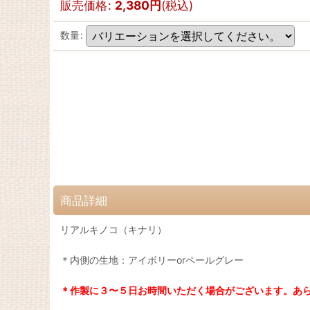
販売価格
:
2,380
円
(税込)
数量
:
商品詳細
リアルキノコ（キナリ）
＊内側の生地：アイボリーorペールグレー
＊作製に３〜５日お時間いただく場合がございます。あ