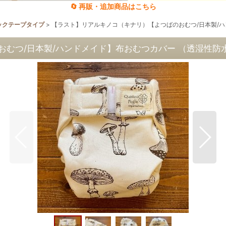
🔄 再販・追加商品はこちら
ックテープタイプ
>
【ラスト】リアルキノコ（キナリ）【よつばのおむつ/日本製/
むつ/日本製/ハンドメイド】布おむつカバー （透湿性防