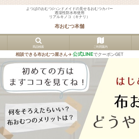
よつばのおむつ/ハンドメイドの見せるおむつカバー
透湿性防水布使用
リアルキノコ（キナリ）
布おむつ本舗
商品検索
ご利用案内
公式LINE
相談できる布おむつ屋さん→
でクーポンGET