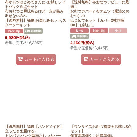
布オムツはじめてさんに♪お試しライ
【送料無料】布おむつデビューに最
トパック５点セット
適｜
布おむつに興味あるけど一歩が踏み
おむつカバーと布オムツ（魔法のお
出せない方へ
むつ）の
【送料無料】福袋,お楽しみセット,ス
はじめてセット【カバー2枚同梱
ターターキット
OK】お試しに
5,980
円
(税込)
希望小売価格
:
6,305
円
3,150
円
(税込)
希望小売価格
:
3,445
円
カートに入れる
カートに入れる
【送料無料】福袋【ハンドメイド】
【ワンサイズおむつ福袋★お試し8点
立ったまま履ける♪
セット】
トレパン パンツ型布おむつカバー
保育園準備やご出産準備に