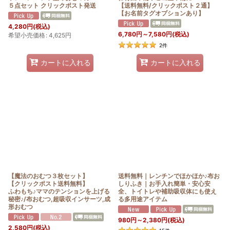
５点セット クリックポスト発送
【送料無料/クリックポスト２通】
【お名前タグオプションあり】
4,280
円
(税込)
6,780
円
～7,580
円
(税込)
希望小売価格
:
4,625
円
2
件
カートに入れる
カートに入れる
【魔法のおむつ３枚セット】
送料無料｜レンチンでほかほか♪布お
【クリックポスト送料無料】
しりふき｜お手入れ簡単・安心安
ふわもち♪ママのテンションを上げる
全、トイトレや補助吸収体にも使え
秘密♪/布おむつ,超吸収インサーツ,成
る多用途アイテム
形おむつ
980
円
～2,380
円
(税込)
2,580
円
(税込)