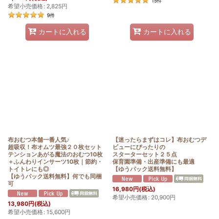
15
件
希望小売価格
:
2,825
円
9
件
カートに入れる
カートに入れる
布おむつ本舗一番人気♪
【迷ったらまずはコレ】布おむつデ
超吸収！布オムツ最強２０枚セット
ビューにぴったりの
テンションあがる魔法のおむつ10枚
スターターセット２５点
＋ふんわりインサーツ10枚｜節約・
保育園準備・出産準備にも最適
トイトレにも◎
【ゆうパック送料無料】
【ゆうパック送料無料】何でも同梱
可
16,980
円
(税込)
希望小売価格
:
20,900
円
13,980
円
(税込)
希望小売価格
:
15,600
円