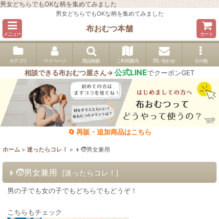
男女どちらでもOKな柄を集めてみました
男女どちらでもOKな柄を集めてみました
布おむつ本舗
メニュー
カート
カテゴリ
マイページ
商品検索
ご利用案内
問い合わせ
その他
公式LINE
相談できる布おむつ屋さん→
でクーポンGET
🔄 再販・追加商品はこちら
ホーム
>
迷ったらコレ！
>
👦🧒男女兼用
👦🧒男女兼用
[
迷ったらコレ！
]
男の子でも女の子でもどちらでもどうぞ！
こちらもチェック