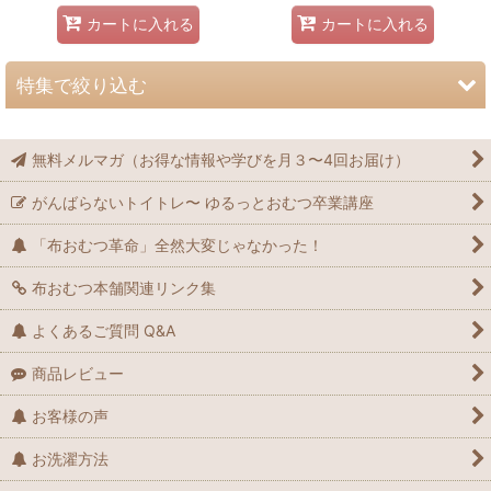
カートに入れる
カートに入れる
特集で絞り込む
🧸🌙大きいサイズ（2~7歳）おねしょ対策
無料メルマガ（お得な情報や学びを月３〜4回お届け）
🚚送料無料の商品
がんばらないトイトレ〜 ゆるっとおむつ卒業講座
🚩トイトレ準備 スタート！
「布おむつ革命」全然大変じゃなかった！
📛保育園準備
布おむつ本舗関連リンク集
よくあるご質問 Q&A
🔄再販しました
商品レビュー
💨在庫限りとなります！お急ぎください
お客様の声
🪡【受注製作】布からオーダー
お洗濯方法
✨プレミアム（ブランド・デザイナーズ生地など）