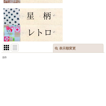
表示順変更
閉じる
8
件
表示数
:
在庫あり
並び順
:
絞り込む