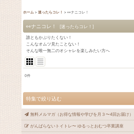
ホーム
>
迷ったらコレ！
>
👀ナニコレ！
👀ナニコレ！
[
迷ったらコレ！
]
誰ともかぶりたくない！
こんなオムツ見たことない！
そんな唯一無二のオシャレを楽しみたい方へ
0
件
表示数
:
在庫あり
特集で絞り込む
並び順
:
無料メルマガ（お得な情報や学びを月３〜4回お届け）
🧸🌙大きいサイズ（2~7歳）おねしょ対策
がんばらないトイトレ〜 ゆるっとおむつ卒業講座
🚚送料無料の商品