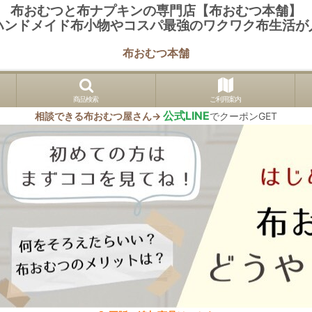
布おむつと布ナプキンの専門店【布おむつ本舗】
ハンドメイド布小物やコスパ最強のワクワク布生活が
布おむつ本舗
商品検索
ご利用案内
公式LINE
相談できる布おむつ屋さん→
でクーポンGET