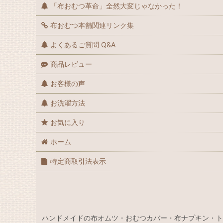
「布おむつ革命」全然大変じゃなかった！
🚩トイトレ準備 スタート！
布おむつ本舗関連リンク集
📛保育園準備
よくあるご質問 Q&A
🔄再販しました
商品レビュー
💨在庫限りとなります！お急ぎください
お客様の声
🪡【受注製作】布からオーダー
お洗濯方法
✨プレミアム（ブランド・デザイナーズ生地など）
お気に入り
👩ママとおそろい
ホーム
👯 お揃いコーデできるもの
特定商取引法表示
👦男の子
🧒女の子
ハンドメイドの布オムツ・おむつカバー・布ナプキン・ト