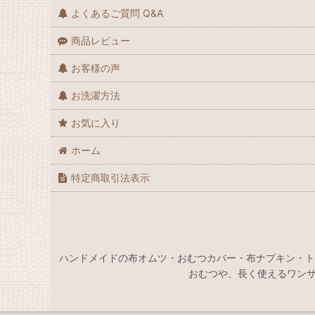
よくあるご質問 Q&A
🔄再販しました
商品レビュー
💨在庫限りとなります！お急ぎください
お客様の声
🪡【受注製作】布からオーダー
お洗濯方法
✨プレミアム（ブランド・デザイナーズ生地など）
お気に入り
👩ママとおそろい
ホーム
👯 お揃いコーデできるもの
特定商取引法表示
👦男の子
🧒女の子
ハンドメイドの布オムツ・おむつカバー・布ナプキン・ト
👦🧒男女兼用
おむつや、長く使えるワンサ
🎐🍉夏🌻🐳