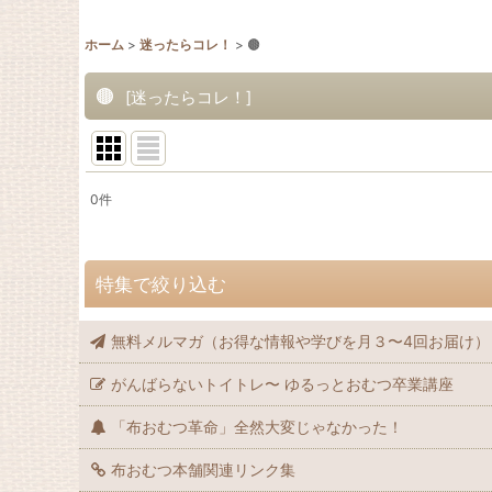
ホーム
>
迷ったらコレ！
>
🟤
🟤
[
迷ったらコレ！
]
0
件
表示数
:
在庫あり
特集で絞り込む
並び順
:
無料メルマガ（お得な情報や学びを月３〜4回お届け）
🧸🌙大きいサイズ（2~7歳）おねしょ対策
がんばらないトイトレ〜 ゆるっとおむつ卒業講座
🚚送料無料の商品
「布おむつ革命」全然大変じゃなかった！
🚩トイトレ準備 スタート！
布おむつ本舗関連リンク集
📛保育園準備