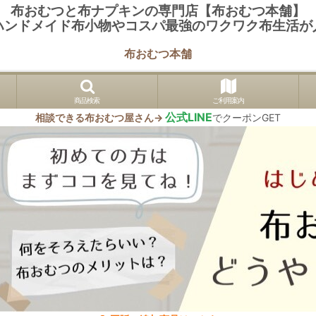
布おむつと布ナプキンの専門店【布おむつ本舗】
ハンドメイド布小物やコスパ最強のワクワク布生活が
布おむつ本舗
商品検索
ご利用案内
公式LINE
相談できる布おむつ屋さん→
でクーポンGET