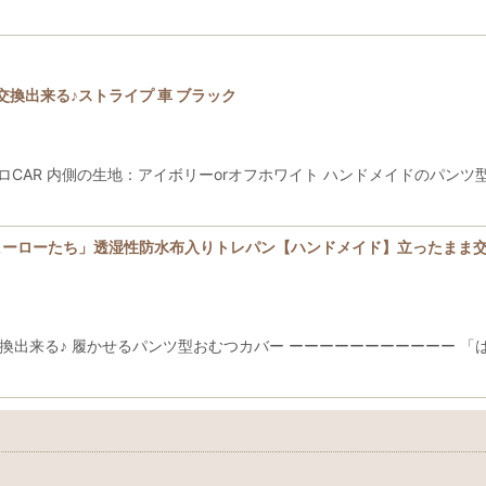
換出来る♪ストライプ 車 ブラック
まレトロCAR 内側の生地：アイボリーorオフホワイト ハンドメイドのパ
ヒーローたち」透湿性防水布入りトレパン【ハンドメイド】立ったまま交
換出来る♪ 履かせるパンツ型おむつカバー ーーーーーーーーーーー 「