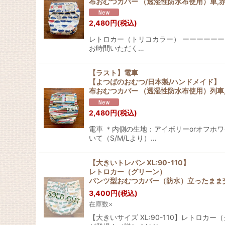
布おむつカバー （透湿性防水布使用）車,赤
2,480
円
(税込)
レトロカー（トリコカラー） ーーーーーー
お時間いただく…
【ラスト】電車
【よつばのおむつ/日本製/ハンドメイド】
布おむつカバー （透湿性防水布使用）列車,
2,480
円
(税込)
電車 ＊内側の生地：アイボリーorオフホ
いて（S/M/Lより）…
【大きいトレパン XL:90-110】
レトロカー（グリーン）
パンツ型おむつカバー（防水）立ったまま交換
3,400
円
(税込)
在庫数×
【大きいサイズ XL:90-110】レトロ