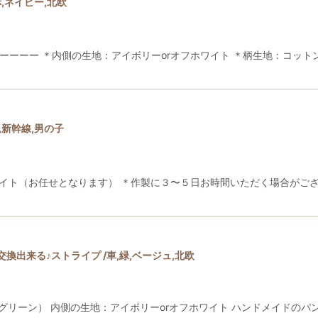
,ネイビー,北欧
ーーーー ＊内側の生地：アイボリーorオフホワイト ＊柄生地：コットン
新幹線,男の子
ワイト（お任せとなります） ＊作製に３〜５日お時間いただく場合がご
出来る♪ストライプ /車,緑,ベージュ,北欧
カー（グリーン） 内側の生地：アイボリーorオフホワイト ハンドメイド