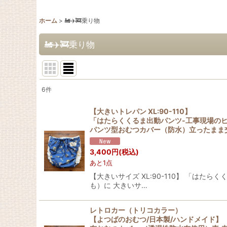
ホーム
>
🚂✈️🚒乗り物
🚂✈️🚒乗り物
6
件
表示数
:
【大きいトレパン XL:90-110】
「はたらくくるま出動パンツ-工事現場の
在庫あり
パンツ型おむつカバー（防水）立ったまま交換
並び順
:
3,400
円
(税込)
あと1点
【大きいサイズ XL:90-110】 「は
も）に 大きいサ…
レトロカー（トリコカラー）
【よつばのおむつ/日本製/ハンドメイド】