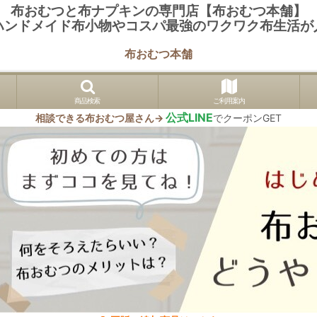
布おむつと布ナプキンの専門店【布おむつ本舗】
ハンドメイド布小物やコスパ最強のワクワク布生活が
布おむつ本舗
商品検索
ご利用案内
公式LINE
相談できる布おむつ屋さん→
でクーポンGET