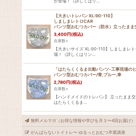
が登場！（詳しくはリ…
【大きいトレパン XL:90-110】
しましまレトロCAR
パンツ型おむつカバー（防水）立ったまま交
3,400
円
(税込)
在庫数×
【大きいサイズ XL:90-110】しまし
場！（詳しくはリン…
「はたらくくるま出動パンツ-工事現場の
パンツ型おむつカバー/青,ブルー,車
2,780
円
(税込)
在庫数×
【ハンドメイドのトレパン】 立ったまま交
はたらくくるま…
無料メルマガ（お得な情報や学びを月３〜4回お届け）
がんばらないトイトレ〜 ゆるっとおむつ卒業講座