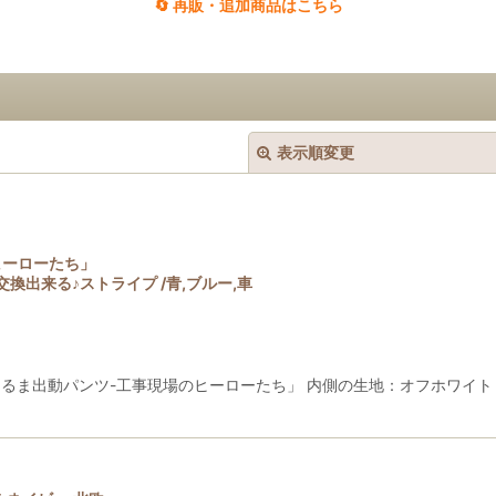
🔄 再販・追加商品はこちら
表示順変更
ヒーローたち」
出来る♪ストライプ /青,ブルー,車
絞り込む
たらくくるま出動パンツ-工事現場のヒーローたち」 内側の生地：オフホワ