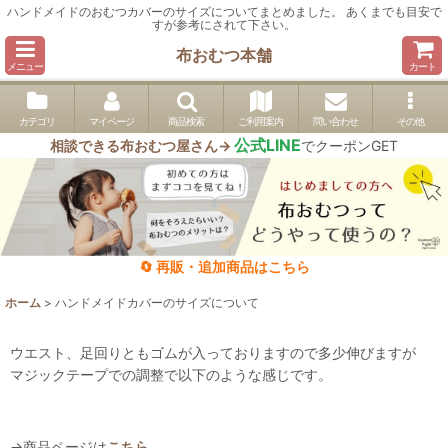
ハンドメイドのおむつカバーのサイズについてまとめました。 あくまでも目安で
すが参考にされて下さい。
布おむつ本舗
メニュー
カート
カテゴリ
マイページ
商品検索
ご利用案内
問い合わせ
その他
公式LINE
相談できる布おむつ屋さん→
でクーポンGET
🔄 再販・追加商品はこちら
ホーム
>
ハンドメイドカバーのサイズについて
ウエスト、足回りともゴムが入っておりますので多少伸びますが
マジックテープでの調整で以下のような感じです。
→商品ページは
こちら