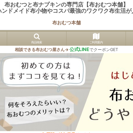
布おむつと布ナプキンの専門店【布おむつ本舗】
ハンドメイド布小物やコスパ最強のワクワク布生活が
布おむつ本舗
商品検索
ご利用案内
公式LINE
相談できる布おむつ屋さん→
でクーポンGET