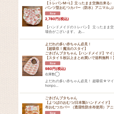
【トレパンM~L】立ったまま交換出来る♪
パンツ型おむつカバー（防水）アニマル,ぶ
2,780
円
(税込)
【ハンドメイドのトレパン】 立ったまま交
場合がございます。 あ…
よだれの多い赤ちゃん必見！
【超吸収！魔法のスタイ】
ごきげんブタちゃん【ハンドメイド】マイ
【スタイ５枚以上まとめ買いで送料無料！
980
円
(税込)
在庫数◯
よだれの多い赤ちゃん必見！ 超吸収☆マイクロフ
honpo…
ごきげんブタちゃん
【よつばのおむつ/日本製/ハンドメイド】
布おむつカバー （透湿性防水布使用）アニ