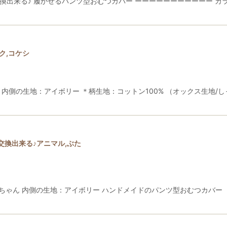
換出来る♪ 履かせるパンツ型おむつカバー ーーーーーーーーーーー カ
絞り込む
ク,コケシ
＊内側の生地：アイボリー ＊柄生地：コットン100% （オックス生地/
換出来る♪アニマル,ぶた
んブタちゃん 内側の生地：アイボリー ハンドメイドのパンツ型おむつカバ