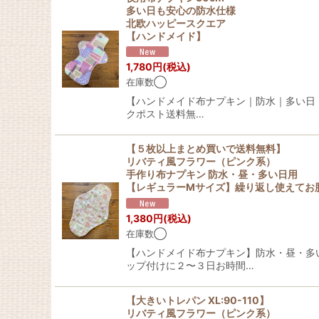
多い日も安心の防水仕様
北欧ハッピースクエア
【ハンドメイド】
1,780
円
(税込)
在庫数◯
【ハンドメイド布ナプキン｜防水｜多い日・
クポスト送料無…
【５枚以上まとめ買いで送料無料】
リバティ風フラワー（ピンク系）
手作り布ナプキン 防水・昼・多い日用
【レギュラーMサイズ】繰り返し使えてお
1,380
円
(税込)
在庫数◯
【ハンドメイド布ナプキン】防水・昼・多い
ップ付けに２〜３日お時間…
【大きいトレパン XL:90-110】
リバティ風フラワー（ピンク系）