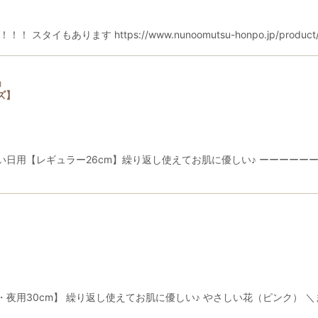
イもあります https://www.nunoomutsu-honpo.jp/produ
」
ズ】
日用【レギュラー26cm】繰り返し使えてお肌に優しい♪ ーーーーーー
夜用30cm】 繰り返し使えてお肌に優しい♪ やさしい花（ピンク） 