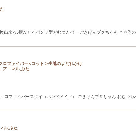
た
換出来る♪履かせるパンツ型おむつカバー ごきげんブタちゃん ＊内側
クロファイバー×コットン生地のよだれかけ
】アニマル,ぶた
ァイバースタイ（ハンドメイド） ごきげんブタちゃん おむつカバーとお揃いしよ
マル,ぶた