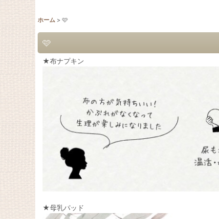
ホーム
>
🩷
🩷
★布ナプキン
★母乳パッド