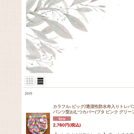
26
件
表示数
:
カラフル♪ピッグ/透湿性防水布入りトレパ
パンツ型おむつカバー/ブタ ピンク グリー
在庫あり
2,780
円
(税込)
並び順
: