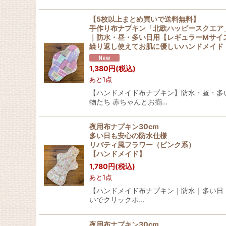
【5枚以上まとめ買いで送料無料】
手作り布ナプキン「北欧ハッピースクエア
｜防水・昼・多い日用【レギュラーMサイ
繰り返し使えてお肌に優しいハンドメイド
1,380
円
(税込)
あと1点
【ハンドメイド布ナプキン】防水・昼・多い
物たち 赤ちゃんとお揃…
夜用布ナプキン30cm
多い日も安心の防水仕様
リバティ風フラワー（ピンク系）
【ハンドメイド】
1,780
円
(税込)
あと1点
【ハンドメイド布ナプキン｜防水｜多い日・
いでクリックポ…
夜用布ナプキン30cm