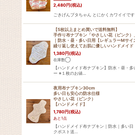
2,480
円
(税込)
ごきげんブタちゃん とにかくカワイイです！！！ スタ
【5枚以上まとめ買いで送料無料】
手作り布ナプキン「やさしい花（ピンク）
｜防水・昼・多い日用【レギュラーMサイ
繰り返し使えてお肌に優しいハンドメイド
1,380
円
(税込)
在庫数◯
【ハンドメイド布ナプキン】防水・昼・多い
ー ※１枚のお値…
夜用布ナプキン30cm
多い日も安心の防水仕様
やさしい花（ピンク）
【ハンドメイド】
1,780
円
(税込)
あと1点
【ハンドメイド布ナプキン｜防水｜多い日・
クポスト送…