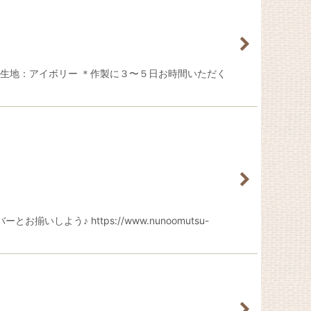
の生地：アイボリー ＊作製に３〜５日お時間いただく
う♪ https://www.nunoomutsu-