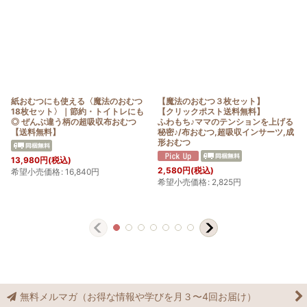
紙おむつにも使える〈魔法のおむつ
【魔法のおむつ３枚セット】
18枚セット〉｜節約・トイトレにも
【クリックポスト送料無料】
◎ ぜんぶ違う柄の超吸収布おむつ
ふわもち♪ママのテンションを上げる
【送料無料】
秘密♪/布おむつ,超吸収インサーツ,成
形おむつ
13,980
円
(税込)
2,580
円
(税込)
希望小売価格
:
16,840
円
希望小売価格
:
2,825
円
無料メルマガ（お得な情報や学びを月３〜4回お届け）