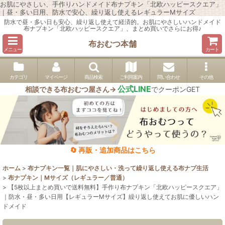
お肌にやさしい、手作りハンドメイド布ナプキン「北欧ハッピースクエア」
｜昼・多い日用、防水で安心、繰り返し使えるレギュラーMサイズ
防水で昼・多い日も安心、繰り返し使えて経済的。お肌にやさしいハンドメイド
布ナプキン「北欧ハッピースクエア」、まとめ買いでさらにお得♪
布おむつ本舗
メニュー
カート
カテゴリ
マイページ
商品検索
ご利用案内
問い合わせ
その他
公式LINE
相談できる布おむつ屋さん→
でクーポンGET
🔄 再販・追加商品はこちら
ホーム
>
布ナプキン一覧｜肌にやさしい・洗って繰り返し使える布ナプ生活
>
布ナプキン｜Mサイズ（レギュラー／普通）
>
【5枚以上まとめ買いで送料無料】手作り布ナプキン「北欧ハッピースクエア」
｜防水・昼・多い日用【レギュラーMサイズ】繰り返し使えてお肌に優しいハン
ドメイド