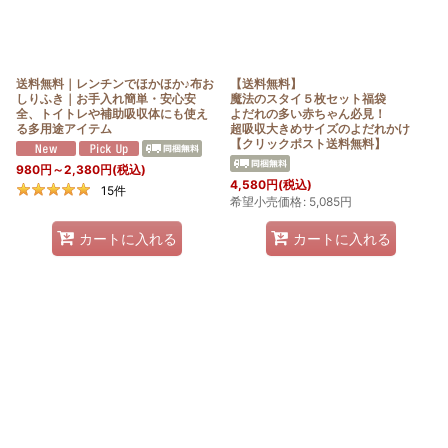
送料無料｜レンチンでほかほか♪布お
【送料無料】
しりふき｜お手入れ簡単・安心安
魔法のスタイ５枚セット福袋
全、トイトレや補助吸収体にも使え
よだれの多い赤ちゃん必見！
る多用途アイテム
超吸収大きめサイズのよだれかけ
【クリックポスト送料無料】
980
円
～2,380
円
(税込)
4,580
円
(税込)
15
件
希望小売価格
:
5,085
円
カートに入れる
カートに入れる