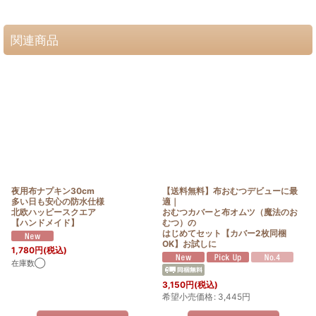
関連商品
夜用布ナプキン30cm
【送料無料】布おむつデビューに最
多い日も安心の防水仕様
適｜
北欧ハッピースクエア
おむつカバーと布オムツ（魔法のお
【ハンドメイド】
むつ）の
はじめてセット【カバー2枚同梱
OK】お試しに
1,780
円
(税込)
在庫数◯
3,150
円
(税込)
希望小売価格
:
3,445
円