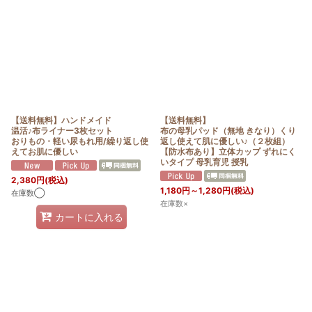
【送料無料】ハンドメイド
【送料無料】
温活♪布ライナー3枚セット
布の母乳パッド（無地 きなり）くり
おりもの・軽い尿もれ用/繰り返し使
返し使えて肌に優しい♪（２枚組）
えてお肌に優しい
【防水布あり】立体カップ ずれにく
いタイプ 母乳育児 授乳
2,380
円
(税込)
1,180
円
～1,280
円
(税込)
在庫数◯
在庫数×
カートに入れる