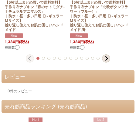
【5枚以上まとめ買いで送料無料】
【5枚以上まとめ買いで送料無料】
手作り布ナプキン「森のオトモダチ-
手作り布ナプキン「北欧ボタンフラ
ナチュラルアニマルズ」
ワー（ブルー）」
｜防水・昼・多い日用【レギュラー
｜防水・昼・多い日用【レギュラー
Mサイズ】
Mサイズ】
繰り返し使えてお肌に優しいハンド
繰り返し使えてお肌に優しいハンド
メイド
メイド,青
1,380
円
(税込)
1,380
円
(税込)
在庫数◯
在庫数◯
レビュー
0
件のレビュー
売れ筋商品ランキング (売れ筋商品)
No.1
No.2