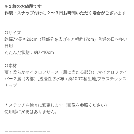
※１枚のお値段です
作製・スナップ付けに２〜３日お時間いただく場合がございます
○サイズ
約幅7×長さ26cm（羽部分を広げると幅約17cm）普通の日〜多い
日用
たたんだ状態：約7×10cm
○素材
薄く柔らかマイクロフリース（肌に当たる部分）,マイクロファイ
バー２層（内部）,透湿性防水布＋綿100%柄生地,プラスチックス
ナップ
＊ステッチを徐々に変更します（画像を参照ください）
使用感に変更はありません。
ーーーーーーーーーーー