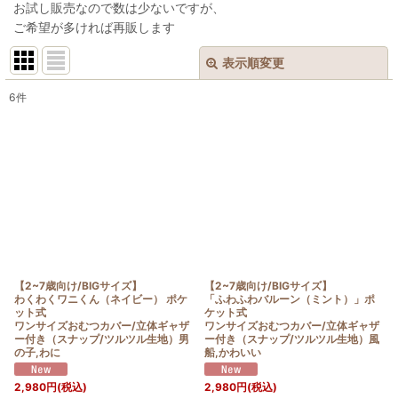
お試し販売なので数は少ないですが、
ご希望が多ければ再販します
表示順変更
閉じる
6
件
表示数
:
在庫あり
並び順
:
絞り込む
【2~7歳向け/BIGサイズ】
【2~7歳向け/BIGサイズ】
わくわくワニくん（ネイビー） ポケ
「ふわふわバルーン（ミント）」ポ
ット式
ケット式
ワンサイズおむつカバー/立体ギャザ
ワンサイズおむつカバー/立体ギャザ
ー付き（スナップ/ツルツル生地）男
ー付き（スナップ/ツルツル生地）風
の子,わに
船,かわいい
2,980
円
(税込)
2,980
円
(税込)