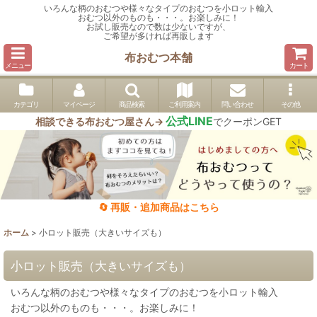
いろんな柄のおむつや様々なタイプのおむつを小ロット輸入
おむつ以外のものも・・・。お楽しみに！
お試し販売なので数は少ないですが、
ご希望が多ければ再販します
布おむつ本舗
メニュー
カート
カテゴリ
マイページ
商品検索
ご利用案内
問い合わせ
その他
公式LINE
相談できる布おむつ屋さん→
でクーポンGET
🔄 再販・追加商品はこちら
ホーム
>
小ロット販売（大きいサイズも）
小ロット販売（大きいサイズも）
いろんな柄のおむつや様々なタイプのおむつを小ロット輸入
おむつ以外のものも・・・。お楽しみに！