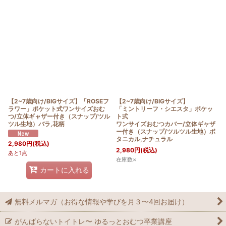
【2~7歳向け/BIGサイズ】「ROSEフ
【2~7歳向け/BIGサイズ】
ラワー」ポケット式ワンサイズおむ
「ミントリーフ・シエスタ」ポケッ
つ/立体ギャザー付き（スナップ/ツル
ト式
ツル生地）バラ,花柄
ワンサイズおむつカバー/立体ギャザ
ー付き（スナップ/ツルツル生地）ボ
タニカル,ナチュラル
2,980
円
(税込)
2,980
円
(税込)
あと1点
在庫数×
カートに入れる
無料メルマガ（お得な情報や学びを月３〜4回お届け）
がんばらないトイトレ〜 ゆるっとおむつ卒業講座