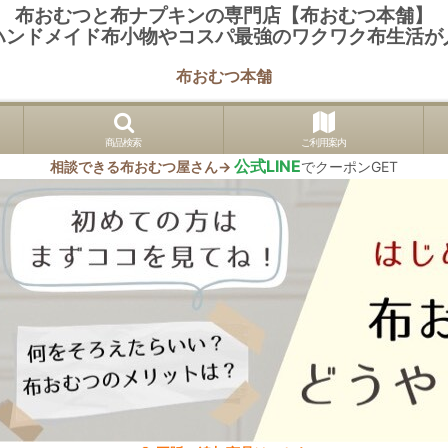
布おむつと布ナプキンの専門店【布おむつ本舗】
ハンドメイド布小物やコスパ最強のワクワク布生活が
布おむつ本舗
商品検索
ご利用案内
公式LINE
相談できる布おむつ屋さん→
でクーポンGET