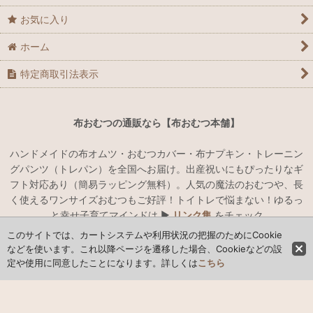
お気に入り
ホーム
特定商取引法表示
布おむつの通販なら【布おむつ本舗】
ハンドメイドの布オムツ・おむつカバー・布ナプキン・トレーニン
グパンツ（トレパン）を全国へお届け。出産祝いにもぴったりなギ
フト対応あり（簡易ラッピング無料）。人気の魔法のおむつや、長
く使えるワンサイズおむつもご好評！トイトレで悩まない！ゆるっ
と幸せ子育てマインドは ▶︎
リンク集
をチェック
このサイトでは、カートシステムや利用状況の把握のためにCookie
などを使います。これ以降ページを遷移した場合、Cookieなどの設
ハンドメイドでオリジナルの布おむつ・おむつカバー・布ナプキン
定や使用に同意したことになります。詳しくは
こちら
の通販
布おむつ本舗 Copyright (C) 2013 nunoomutsuhonpo. All Rights
Reserved.