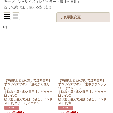
布ナプキンMサイズ（レギュラー・普通の日用）
洗って繰り返し使える安心設計
表示順変更
閉じる
17
件
表示数
:
在庫あり
並び順
:
絞り込む
【5枚以上まとめ買いで送料無料】
【5枚以上まとめ買いで送料無料】
手作り布ナプキン「森のかくれん
手作り布ナプキン「北欧ボタンフラ
ぼ」
ワー（ブルー）」
｜防水・昼・多い日用【レギュラー
｜防水・昼・多い日用【レギュラー
Mサイズ】
Mサイズ】
繰り返し使えてお肌に優しいハンド
繰り返し使えてお肌に優しいハンド
メイド,グリーン,アニマル
メイド,青
1,380
円
(税込)
1,380
円
(税込)