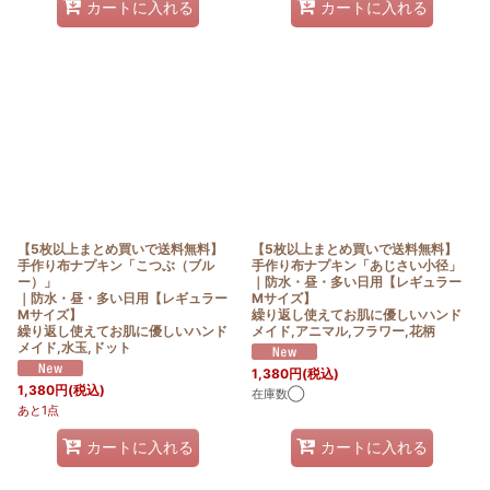
カートに入れる
カートに入れる
【5枚以上まとめ買いで送料無料】
【5枚以上まとめ買いで送料無料】
手作り布ナプキン「こつぶ（ブル
手作り布ナプキン「あじさい小径」
ー）」
｜防水・昼・多い日用【レギュラー
｜防水・昼・多い日用【レギュラー
Mサイズ】
Mサイズ】
繰り返し使えてお肌に優しいハンド
繰り返し使えてお肌に優しいハンド
メイド,アニマル,フラワー,花柄
メイド,水玉,ドット
1,380
円
(税込)
1,380
円
(税込)
在庫数◯
あと1点
カートに入れる
カートに入れる