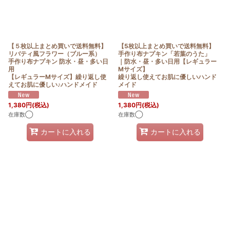
【５枚以上まとめ買いで送料無料】
【5枚以上まとめ買いで送料無料】
リバティ風フラワー（ブルー系）
手作り布ナプキン「若葉のうた」
手作り布ナプキン 防水・昼・多い日
｜防水・昼・多い日用【レギュラー
用
Mサイズ】
【レギュラーMサイズ】繰り返し使
繰り返し使えてお肌に優しいハンド
えてお肌に優しい♪ハンドメイド
メイド
1,380
円
(税込)
1,380
円
(税込)
在庫数◯
在庫数◯
カートに入れる
カートに入れる