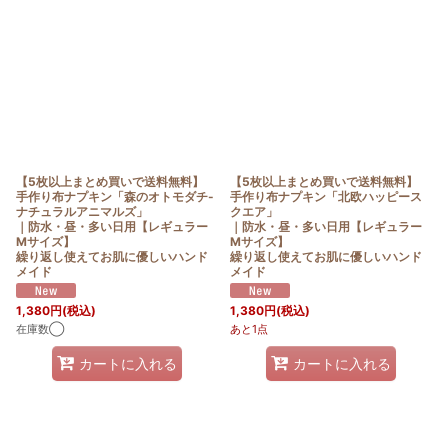
【5枚以上まとめ買いで送料無料】
【5枚以上まとめ買いで送料無料】
手作り布ナプキン「森のオトモダチ-
手作り布ナプキン「北欧ハッピース
ナチュラルアニマルズ」
クエア」
｜防水・昼・多い日用【レギュラー
｜防水・昼・多い日用【レギュラー
Mサイズ】
Mサイズ】
繰り返し使えてお肌に優しいハンド
繰り返し使えてお肌に優しいハンド
メイド
メイド
1,380
円
(税込)
1,380
円
(税込)
在庫数◯
あと1点
カートに入れる
カートに入れる