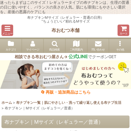
迷ったらまずはこのサイズ！レギュラータイプの布ナプキンは、生理の普通
の日に使いやすく、バランスの良さが人気。肌にも環境にもやさしい選択
を。産後の悪露のケアにも
布ナプキンMサイズ（レギュラー・普通の日用）
“ちょうどいい”頼れるMサイズ
布おむつ本舗
メニュー
カート
カテゴリ
マイページ
商品検索
ご利用案内
問い合わせ
その他
公式LINE
相談できる布おむつ屋さん→
でクーポンGET
🔄 再販・追加商品はこちら
ホーム
>
布ナプキン一覧｜肌にやさしい・洗って繰り返し使える布ナプ生活
>
布ナプキン｜Mサイズ（レギュラー／普通）
布ナプキン｜Mサイズ（レギュラー／普通）