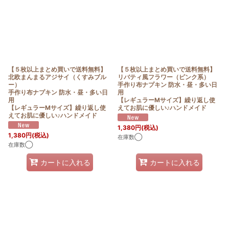
【５枚以上まとめ買いで送料無料】
【５枚以上まとめ買いで送料無料】
北欧まんまるアジサイ（くすみブル
リバティ風フラワー（ピンク系）
ー）
手作り布ナプキン 防水・昼・多い日
手作り布ナプキン 防水・昼・多い日
用
用
【レギュラーMサイズ】繰り返し使
【レギュラーMサイズ】繰り返し使
えてお肌に優しい♪ハンドメイド
えてお肌に優しい♪ハンドメイド
1,380
円
(税込)
1,380
円
(税込)
在庫数◯
在庫数◯
カートに入れる
カートに入れる