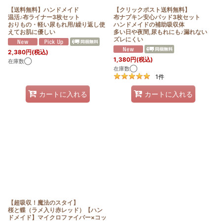
【送料無料】ハンドメイド
【クリックポスト送料無料】
温活♪布ライナー3枚セット
布ナプキン安心パッド3枚セット
おりもの・軽い尿もれ用/繰り返し使
ハンドメイドの補助吸収体
えてお肌に優しい
多い日や夜間,尿もれにも♪漏れない
ズレにくい
2,380
円
(税込)
1,380
円
(税込)
在庫数◯
在庫数◯
1
件
カートに入れる
カートに入れる
【超吸収！魔法のスタイ】
桜と蝶（ラメ入り赤レッド）【ハン
ドメイド】マイクロファイバー×コッ