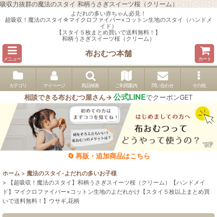
吸収力抜群の魔法のスタイ 和柄うさぎスイーツ桜（クリーム）
よだれの多い赤ちゃん必見！
超吸収！魔法のスタイ☆マイクロファイバー×コットン生地のスタイ（ハンドメ
イド）
【スタイ５枚まとめ買いで送料無料！】
和柄うさぎスイーツ桜（クリーム）
布おむつ本舗
メニュー
カート
カテゴリ
マイページ
商品検索
ご利用案内
問い合わせ
その他
公式LINE
相談できる布おむつ屋さん→
でクーポンGET
🔄 再販・追加商品はこちら
ホーム
>
魔法のスタイ-よだれの多いお子様
>
【超吸収！魔法のスタイ】和柄うさぎスイーツ桜（クリーム）【ハンドメイ
ド】マイクロファイバー×コットン生地のよだれかけ【スタイ５枚以上まとめ買
いで送料無料！】ウサギ,花柄