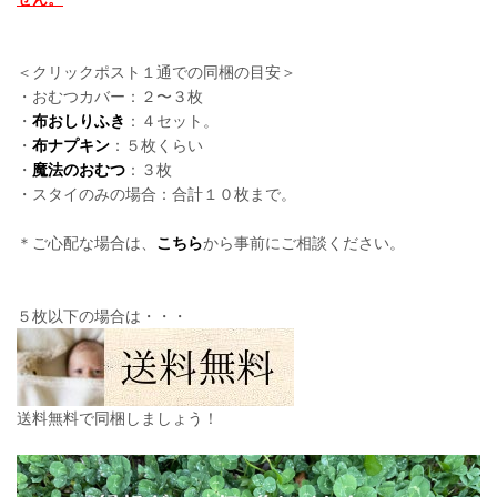
＜クリックポスト１通での同梱の目安＞
・おむつカバー：２〜３枚
・
布おしりふき
：４セット。
・
布ナプキン
：５枚くらい
・
魔法のおむつ
：３枚
・スタイのみの場合：合計１０枚まで。
＊ご心配な場合は、
こちら
から事前にご相談ください。
５枚以下の場合は・・・
送料無料で同梱しましょう！