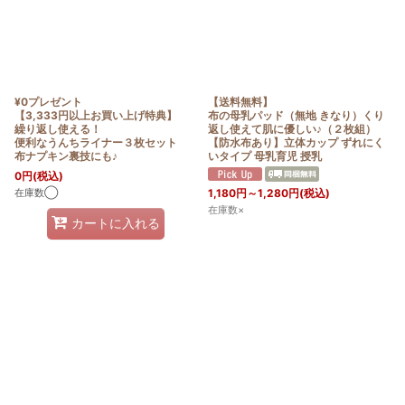
¥0プレゼント
【送料無料】
【3,333円以上お買い上げ特典】
布の母乳パッド（無地 きなり）くり
繰り返し使える！
返し使えて肌に優しい♪（２枚組）
便利なうんちライナー３枚セット
【防水布あり】立体カップ ずれにく
布ナプキン裏技にも♪
いタイプ 母乳育児 授乳
0
円
(税込)
在庫数◯
1,180
円
～1,280
円
(税込)
在庫数×
カートに入れる