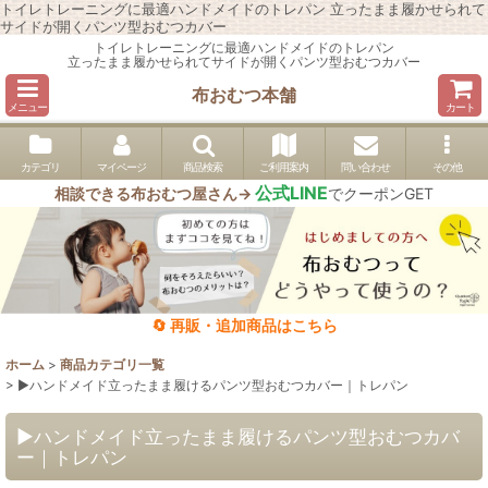
トイレトレーニングに最適ハンドメイドのトレパン 立ったまま履かせられて
サイドが開くパンツ型おむつカバー
トイレトレーニングに最適ハンドメイドのトレパン
立ったまま履かせられてサイドが開くパンツ型おむつカバー
布おむつ本舗
メニュー
カート
カテゴリ
マイページ
商品検索
ご利用案内
問い合わせ
その他
公式LINE
相談できる布おむつ屋さん→
でクーポンGET
🔄 再販・追加商品はこちら
ホーム
>
商品カテゴリ一覧
>
▶︎ハンドメイド立ったまま履けるパンツ型おむつカバー｜トレパン
▶︎ハンドメイド立ったまま履けるパンツ型おむつカバ
ー｜トレパン