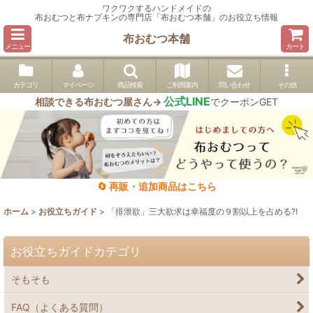
ワクワクするハンドメイドの
布おむつと布ナプキンの専門店「布おむつ本舗」のお役立ち情報
布おむつ本舗
メニュー
カート
カテゴリ
マイページ
商品検索
ご利用案内
問い合わせ
その他
公式LINE
相談できる布おむつ屋さん→
でクーポンGET
🔄 再販・追加商品はこちら
ホーム
>
お役立ちガイド
>
「排泄欲」三大欲求は幸福度の９割以上を占める⁈
お役立ちガイドカテゴリ
そもそも
FAQ（よくある質問）