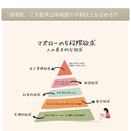
「排泄欲」三大欲求は幸福度の９割以上を占める⁈