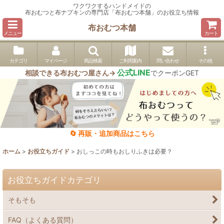
ワクワクするハンドメイドの
布おむつと布ナプキンの専門店「布おむつ本舗」のお役立ち情報
布おむつ本舗
メニュー
カート
カテゴリ
マイページ
商品検索
ご利用案内
問い合わせ
その他
公式LINE
相談できる布おむつ屋さん→
でクーポンGET
🔄 再販・追加商品はこちら
ホーム
>
お役立ちガイド
>
おしっこの時もおしりふきは必要？
お役立ちガイドカテゴリ
そもそも
FAQ（よくある質問）