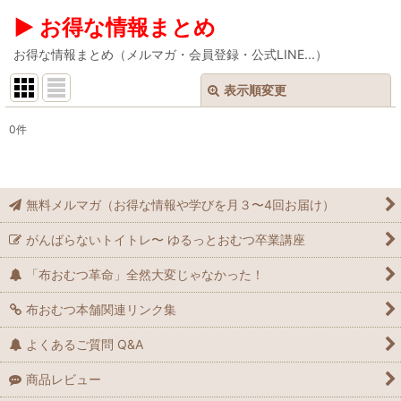
▶︎ お得な情報まとめ
お得な情報まとめ（メルマガ・会員登録・公式LINE...）
表示順変更
閉じる
0
件
表示数
:
在庫あり
無料メルマガ（お得な情報や学びを月３〜4回お届け）
並び順
:
がんばらないトイトレ〜 ゆるっとおむつ卒業講座
絞り込む
「布おむつ革命」全然大変じゃなかった！
布おむつ本舗関連リンク集
よくあるご質問 Q&A
商品レビュー