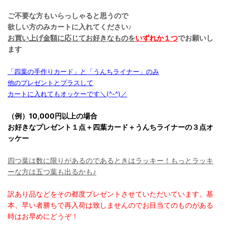
ご不要な方もいらっしゃると思うので
欲しい方のみカートに入れてください♪
お買い上げ金額に応じてお好きなものを
いずれか１つ
でお願いし
ます
「四葉の手作りカード」と「うんちライナー」のみ
他のプレゼントとプラスして
カートに入れてもオッケーです＼(^-^)／
（例）10,000円以上の場合
お好きなプレゼント１点＋四葉カード＋うんちライナーの３点オ
ッケー
四つ葉は数に限りがあるのであるときはラッキー！もっとラッキ
ーな方は五つ葉も出るかも♪
訳あり品などをその都度プレゼントさせていただいています。基
本、早い者勝ちで再入荷は致しませんのでお目当てのものがある
時はお早めにどうぞ！