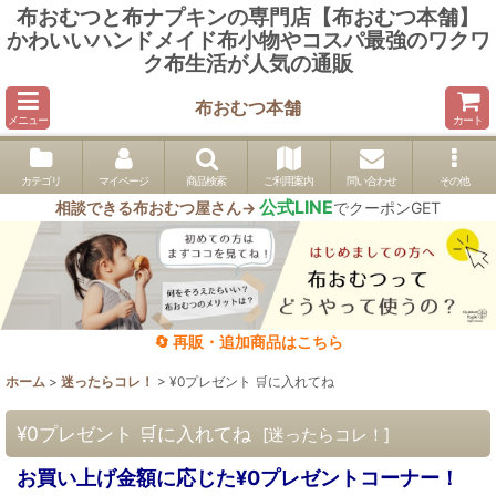
布おむつと布ナプキンの専門店【布おむつ本舗】
かわいいハンドメイド布小物やコスパ最強のワクワ
ク布生活が人気の通販
布おむつ本舗
メニュー
カート
カテゴリ
マイページ
商品検索
ご利用案内
問い合わせ
その他
公式LINE
相談できる布おむつ屋さん→
でクーポンGET
🔄 再販・追加商品はこちら
ホーム
>
迷ったらコレ！
>
¥0プレゼント 🛒に入れてね
¥0プレゼント 🛒に入れてね
[
迷ったらコレ！
]
お買い上げ金額に応じた¥0プレゼントコーナー！