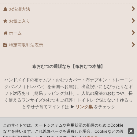
お洗濯方法
お気に入り
ホーム
特定商取引法表示
布おむつの通販なら【布おむつ本舗】
ハンドメイドの布オムツ・おむつカバー・布ナプキン・トレーニン
グパンツ（トレパン）を全国へお届け。出産祝いにもぴったりなギ
フト対応あり（簡易ラッピング無料）。人気の魔法のおむつや、長
く使えるワンサイズおむつもご好評！トイトレで悩まない！ゆるっ
と幸せ子育てマインドは ▶︎
リンク集
をチェック
このサイトでは、カートシステムや利用状況の把握のためにCookie
ハンドメイドでオリジナルの布おむつ・おむつカバー・布ナプキン
の通販
などを使います。これ以降ページを遷移した場合、Cookieなどの設
布おむつ本舗 Copyright (C) 2013 nunoomutsuhonpo. All Rights