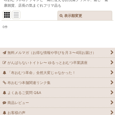
康雑貨、店長の気まぐれフリマ品も
表示順変更
閉じる
0
件
表示数
:
在庫あり
無料メルマガ（お得な情報や学びを月３〜4回お届け）
並び順
:
がんばらないトイトレ〜 ゆるっとおむつ卒業講座
絞り込む
「布おむつ革命」全然大変じゃなかった！
布おむつ本舗関連リンク集
よくあるご質問 Q&A
商品レビュー
お客様の声