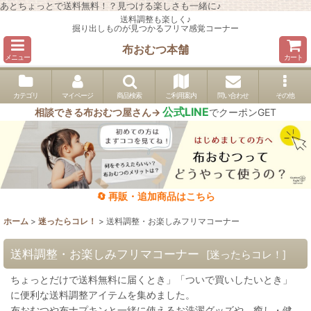
あとちょっとで送料無料！？見つける楽しさも一緒に♪
送料調整も楽しく♪
掘り出しものが見つかるフリマ感覚コーナー
布おむつ本舗
メニュー
カート
カテゴリ
マイページ
商品検索
ご利用案内
問い合わせ
その他
公式LINE
相談できる布おむつ屋さん→
でクーポンGET
🔄 再販・追加商品はこちら
ホーム
>
迷ったらコレ！
>
送料調整・お楽しみフリマコーナー
送料調整・お楽しみフリマコーナー
[
迷ったらコレ！
]
ちょっとだけで送料無料に届くとき」「ついで買いしたいとき」
に便利な送料調整アイテムを集めました。
布おむつや布ナプキンと一緒に使えるお洗濯グッズや、癒し・健