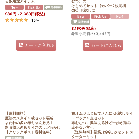
る多用途アイテム
むつ）の
はじめてセット【カバー2枚同梱
OK】お試しに
980
円
～2,380
円
(税込)
15
件
3,150
円
(税込)
希望小売価格
:
3,445
円
カートに入れる
カートに入れる
【送料無料】
布オムツはじめてさんに♪お試しライ
魔法のスタイ５枚セット福袋
トパック５点セット
よだれの多い赤ちゃん必見！
布おむつに興味あるけど一歩が踏み
超吸収大きめサイズのよだれかけ
出せない方へ
【クリックポスト送料無料】
【送料無料】福袋,お楽しみセット,ス
ターターキット