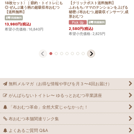
18枚セット〉｜節約・トイトレにも
【クリックポスト送料無料】
◎ ぜんぶ違う柄の超吸収布おむつ
ふわもち♪ママのテンションを上げる
【送料無料】
秘密♪/布おむつ,超吸収インサーツ,成
形おむつ
13,980
円
(税込)
2,580
円
(税込)
希望小売価格
:
16,840
円
希望小売価格
:
2,825
円
無料メルマガ（お得な情報や学びを月３〜4回お届け）
がんばらないトイトレ〜 ゆるっとおむつ卒業講座
「布おむつ革命」全然大変じゃなかった！
布おむつ本舗関連リンク集
よくあるご質問 Q&A