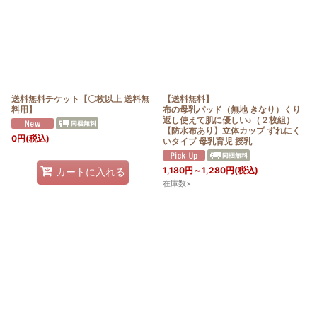
送料無料チケット【〇枚以上 送料無
【送料無料】
料用】
布の母乳パッド（無地 きなり）くり
返し使えて肌に優しい♪（２枚組）
【防水布あり】立体カップ ずれにく
0
円
(税込)
いタイプ 母乳育児 授乳
1,180
円
～1,280
円
(税込)
カートに入れる
在庫数×