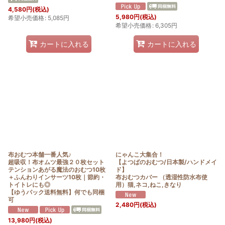
4,580
円
(税込)
5,980
円
(税込)
希望小売価格
:
5,085
円
希望小売価格
:
6,305
円
カートに入れる
カートに入れる
布おむつ本舗一番人気♪
にゃんこ大集合！
超吸収！布オムツ最強２０枚セット
【よつばのおむつ/日本製/ハンドメイ
テンションあがる魔法のおむつ10枚
ド】
＋ふんわりインサーツ10枚｜節約・
布おむつカバー （透湿性防水布使
トイトレにも◎
用）猫,ネコ,ねこ,きなり
【ゆうパック送料無料】何でも同梱
可
2,480
円
(税込)
13,980
円
(税込)