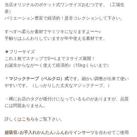
当店オリジナルのポケット式ワンサイズおむつです。（工場生
産）
バリエーション豊富で経済的！是非コレクションして下さい。
すべすべ柔らか素材でヤミツキになりますよ〜〜♪
手触りはふんわりしていますが年中使える素材です。
★フリーサイズ
これ１枚でスナップでS〜Lまで３サイズ展開！
お誕生からなが〜く使えて経済的♪（15kgくらいまで）
＊
マジックテープ（ベルクロ）式
です。細かい調整が出来て使い
やすいです。（しっかりした丈夫なマジックテープ。）
・稀にお店のタグが後付けになっているものがありますが、品質
には問題ありません。
詳しくは
こちら
をご覧下さい。
超吸収♪お手入れかんたん♪ふんわりインサーツ
を合わせてご使用