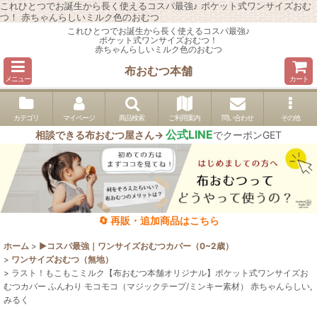
これひとつでお誕生から長く使えるコスパ最強♪ ポケット式ワンサイズおむ
つ！ 赤ちゃんらしいミルク色のおむつ
これひとつでお誕生から長く使えるコスパ最強♪
ポケット式ワンサイズおむつ！
赤ちゃんらしいミルク色のおむつ
布おむつ本舗
メニュー
カート
カテゴリ
マイページ
商品検索
ご利用案内
問い合わせ
その他
公式LINE
相談できる布おむつ屋さん→
でクーポンGET
🔄 再販・追加商品はこちら
ホーム
>
▶︎コスパ最強｜ワンサイズおむつカバー（0~2歳）
>
ワンサイズおむつ（無地）
>
ラスト！もこもこミルク【布おむつ本舗オリジナル】ポケット式ワンサイズお
むつカバー ふんわり モコモコ（マジックテープ/ミンキー素材） 赤ちゃんらしい,
みるく