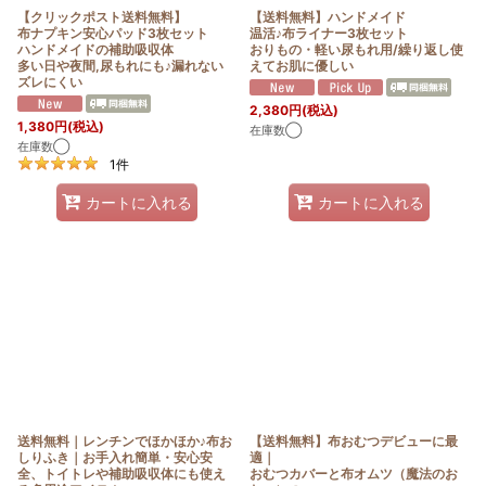
【クリックポスト送料無料】
【送料無料】ハンドメイド
布ナプキン安心パッド3枚セット
温活♪布ライナー3枚セット
ハンドメイドの補助吸収体
おりもの・軽い尿もれ用/繰り返し使
多い日や夜間,尿もれにも♪漏れない
えてお肌に優しい
ズレにくい
2,380
円
(税込)
1,380
円
(税込)
在庫数◯
在庫数◯
1
件
カートに入れる
カートに入れる
送料無料｜レンチンでほかほか♪布お
【送料無料】布おむつデビューに最
しりふき｜お手入れ簡単・安心安
適｜
全、トイトレや補助吸収体にも使え
おむつカバーと布オムツ（魔法のお