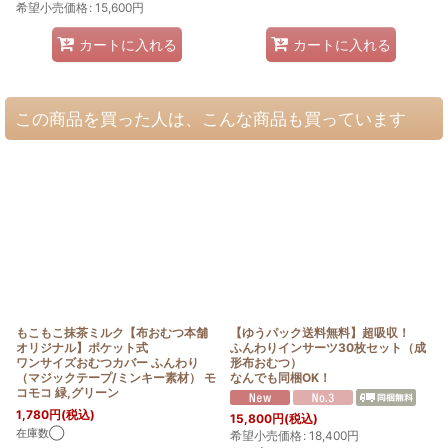
希望小売価格
:
15,600
円
カートに入れる
カートに入れる
この商品を買った人は、こんな商品も買っています
もこもこ抹茶ミルク【布おむつ本舗
【ゆうパック送料無料】超吸収！
オリジナル】ポケット式
ふんわりインサーツ30枚セット（成
ワンサイズおむつカバー ふんわり
形布おむつ）
（マジックテープ/ミンキー素材） モ
なんでも同梱OK！
コモコ 緑,グリーン
1,780
円
(税込)
15,800
円
(税込)
在庫数◯
希望小売価格
:
18,400
円