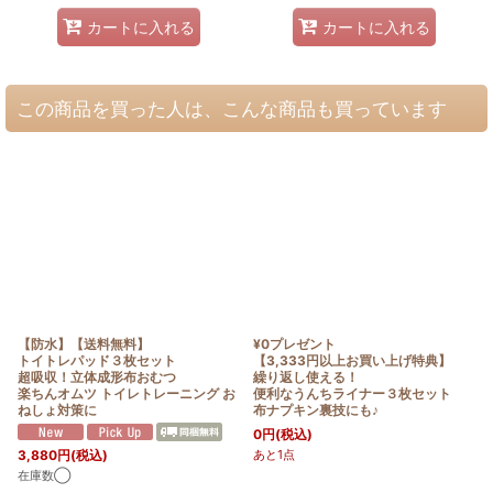
カートに入れる
カートに入れる
この商品を買った人は、こんな商品も買っています
【防水】【送料無料】
¥0プレゼント
トイトレパッド３枚セット
【3,333円以上お買い上げ特典】
超吸収！立体成形布おむつ
繰り返し使える！
楽ちんオムツ トイレトレーニング お
便利なうんちライナー３枚セット
ねしょ対策に
布ナプキン裏技にも♪
0
円
(税込)
3,880
円
(税込)
あと1点
在庫数◯