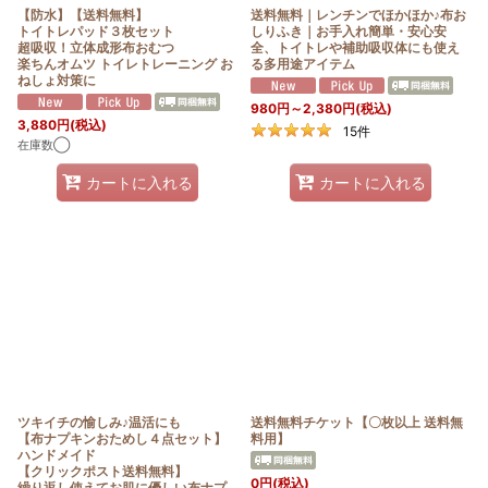
【防水】【送料無料】
送料無料｜レンチンでほかほか♪布お
トイトレパッド３枚セット
しりふき｜お手入れ簡単・安心安
超吸収！立体成形布おむつ
全、トイトレや補助吸収体にも使え
楽ちんオムツ トイレトレーニング お
る多用途アイテム
ねしょ対策に
980
円
～2,380
円
(税込)
3,880
円
(税込)
15
件
在庫数◯
カートに入れる
カートに入れる
ツキイチの愉しみ♪温活にも
送料無料チケット【〇枚以上 送料無
【布ナプキンおためし４点セット】
料用】
ハンドメイド
【クリックポスト送料無料】
0
円
(税込)
繰り返し使えてお肌に優しい布ナプ