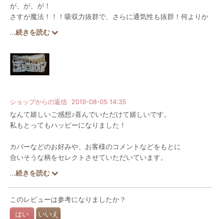
が、が、が！
さすが魔法！！！吸収力抜群で、さらに通気性も抜群！何よりか
わいいっ！！！！この柄すごくすき。すっかり魔法にかかりまし
...
続きを読む
た(^^)これは買いたさなければ！！！！
これも４ヶ月娘のおむつの他に、一歳半息子のぱんつに挟んでト
イトレ用に使用しています。これならパンツでのおでかけも怖く
ない！
ショップからの返信
2019-08-05 14:35
なんて嬉しいご感想♪喜んでいただけて嬉しいです。
私もとってもハッピーになりました！
カバーなどのお好みや、お客様のコメントなどをもとに
合いそうな柄をセレクトさせていただいています。
嫌いな柄や好きなテイストなど書いていただけましたら
...
続きを読む
可能な限り、お好みのものをセレクトさせていただきます♪
このレビューは参考になりましたか？
はい
いいえ