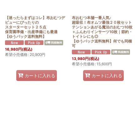
【迷ったらまずはコレ】布おむつデ
布おむつ本舗一番人気♪
ビューにぴったりの
超吸収！布オムツ最強２０枚セット
スターターセット２５点
テンションあがる魔法のおむつ10枚
保育園準備・出産準備にも最適
＋ふんわりインサーツ10枚｜節約・
【ゆうパック送料無料】
トイトレにも◎
【ゆうパック送料無料】何でも同梱
可
16,980
円
(税込)
希望小売価格
:
20,900
円
13,980
円
(税込)
希望小売価格
:
15,600
円
カートに入れる
カートに入れる