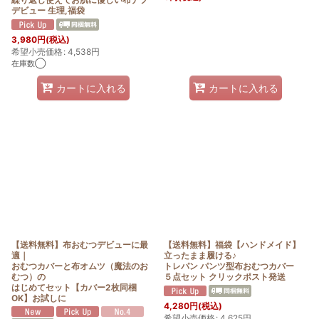
デビュー 生理,福袋
3,980
円
(税込)
希望小売価格
:
4,538
円
在庫数◯
カートに入れる
カートに入れる
【送料無料】布おむつデビューに最
【送料無料】福袋【ハンドメイド】
適｜
立ったまま履ける♪
おむつカバーと布オムツ（魔法のお
トレパン パンツ型布おむつカバー
むつ）の
５点セット クリックポスト発送
はじめてセット【カバー2枚同梱
OK】お試しに
4,280
円
(税込)
希望小売価格
:
4,625
円