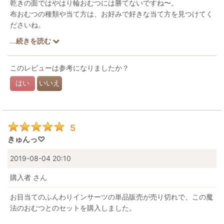
乾きの面ではやはり輪おむつには勝てないですね〜。
布おむつの種類や当て方は、お好みで好きな当て方を見つけてく
ださいね。
ちょっとワクワクしたい時は、魔法のオムツをどうぞ(^^)v
...
続きを読む
このレビューは参考になりましたか？
はい
いいえ
5
きゅんっ♡
2019-08-04 20:10
購入者
さん
お目当てのふんわりインサーツの単品販売が売り切れで、この魔
法のおむつとのセットを購入しました。