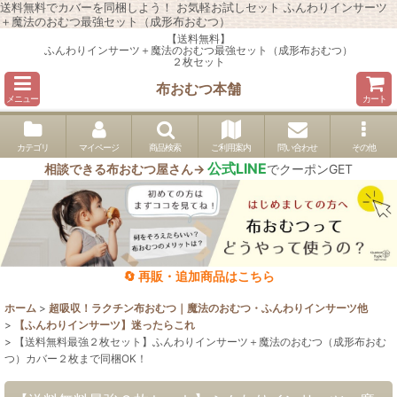
送料無料でカバーを同梱しよう！ お気軽お試しセット ふんわりインサーツ
＋魔法のおむつ最強セット（成形布おむつ）
【送料無料】
ふんわりインサーツ＋魔法のおむつ最強セット（成形布おむつ）
２枚セット
布おむつ本舗
メニュー
カート
カテゴリ
マイページ
商品検索
ご利用案内
問い合わせ
その他
公式LINE
相談できる布おむつ屋さん→
でクーポンGET
🔄 再販・追加商品はこちら
ホーム
>
超吸収！ラクチン布おむつ｜魔法のおむつ・ふんわりインサーツ他
>
【ふんわりインサーツ】迷ったらこれ
>
【送料無料最強２枚セット】ふんわりインサーツ＋魔法のおむつ（成形布おむ
つ）カバー２枚まで同梱OK！