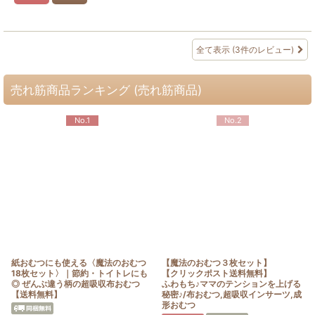
全て表示
(3件のレビュー)
売れ筋商品ランキング (売れ筋商品)
No.1
No.2
紙おむつにも使える〈魔法のおむつ
【魔法のおむつ３枚セット】
18枚セット〉｜節約・トイトレにも
【クリックポスト送料無料】
◎ ぜんぶ違う柄の超吸収布おむつ
ふわもち♪ママのテンションを上げる
【送料無料】
秘密♪/布おむつ,超吸収インサーツ,成
形おむつ