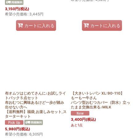
3,150
円
(税込)
希望小売価格
:
3,445
円
カートに入れる
カートに入れる
布オムツはじめてさんに♪お試しライ
【大きいトレパン XL:90-110】
トパック５点セット
もーもー牛さん
布おむつに興味あるけど一歩が踏み
パンツ型おむつカバー（防水）立っ
出せない方へ
たまま交換出来る♪MILK
【送料無料】福袋,お楽しみセット,ス
ターターキット
3,400
円
(税込)
あと1点
5,980
円
(税込)
希望小売価格
:
6,305
円