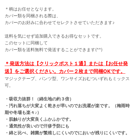
＊柄はお任せとなります。
カバー類を同梱される際は、
カバーのお好みに合わせてセレクトさせていただきます♪
送料を気にせず追加購入できるお得なセットです。
このセットに同梱して
カバー類を送料無料で発送することができます(^^)
＊発送方法は【クリックポスト１通】または【お任せ発
送】をご選択ください。カバー２枚まで同梱OKです。
マジックテープ、パンツ型、ワンサイズおむついずれもミックス
可。
・吸収力抜群！（綿生地の約３倍）
・汚れ落ちが大変よく乾きが早いのでお洗濯が楽です。（梅雨時
期や冬場も楽々♪）
・肌触りが大変良くふかふかです。
・通気性が良いので汗疹予防にも
・綿と比べ、雑菌が繁殖しにくいのでにおいが残りにくいです。