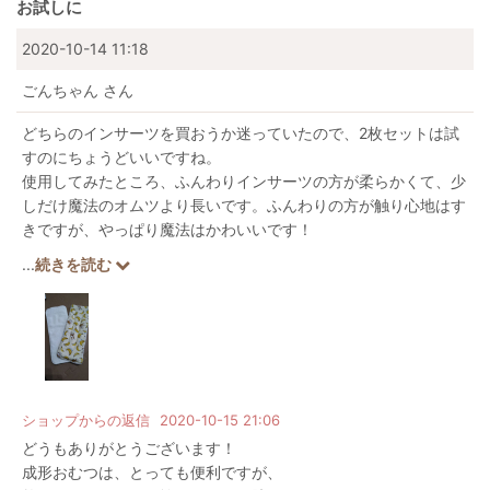
お試しに
2020-10-14 11:18
ごんちゃん
さん
どちらのインサーツを買おうか迷っていたので、2枚セットは試
すのにちょうどいいですね。
使用してみたところ、ふんわりインサーツの方が柔らかくて、少
しだけ魔法のオムツより長いです。ふんわりの方が触り心地はす
きですが、やっぱり魔法はかわいいです！
うちは1歳半という月齢もあり、尿量が多いので、こちらのイン
...
続きを読む
サーツ1枚だけで使ったことがないのですが、輪オムツとこちら
のインサーツ2枚重ねで外に2.3時間ほど出かけてもオムツカバー
まで漏れたことがありません。
あと、晴れてる日なら夜洗って朝には乾いていますが、天気が悪
い日は湿っています。乾きやすさはやはり輪オムツが一番なの
で、我が家は今後も併用して使いたいと思います。
ショップからの返信
2020-10-15 21:06
どうもありがとうございます！
成形おむつは、とっても便利ですが、