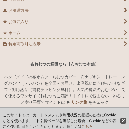
お洗濯方法
お気に入り
ホーム
特定商取引法表示
布おむつの通販なら【布おむつ本舗】
ハンドメイドの布オムツ・おむつカバー・布ナプキン・トレーニン
グパンツ（トレパン）を全国へお届け。出産祝いにもぴったりなギ
フト対応あり（簡易ラッピング無料）。人気の魔法のおむつや、長
く使えるワンサイズおむつもご好評！トイトレで悩まない！ゆるっ
と幸せ子育てマインドは ▶︎
リンク集
をチェック
このサイトでは、カートシステムや利用状況の把握のためにCookie
ハンドメイドでオリジナルの布おむつ・おむつカバー・布ナプキン
などを使います。これ以降ページを遷移した場合、Cookieなどの設
の通販
定や使用に同意したことになります。詳しくは
こちら