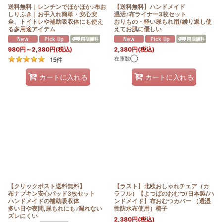
送料無料｜レンチンでほかほか♪布お
【送料無料】ハンドメイド
しりふき｜お手入れ簡単・安心安
温活♪布ライナー3枚セット
全、トイトレや補助吸収体にも使え
おりもの・軽い尿もれ用/繰り返し使
る多用途アイテム
えてお肌に優しい
980
円
～2,380
円
(税込)
2,380
円
(税込)
在庫数◯
15
件
カートに入れる
カートに入れる
【クリックポスト送料無料】
【ラスト】北欧おしゃれチェア（カ
布ナプキン安心パッド3枚セット
ラフル）【よつばのおむつ/日本製/ハ
ハンドメイドの補助吸収体
ンドメイド】布おむつカバー （透湿
多い日や夜間,尿もれにも♪漏れない
性防水布使用）椅子
ズレにくい
2,380
円
(税込)