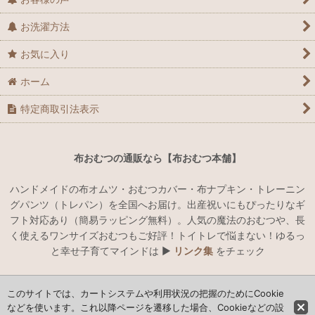
お洗濯方法
お気に入り
ホーム
特定商取引法表示
布おむつの通販なら【布おむつ本舗】
ハンドメイドの布オムツ・おむつカバー・布ナプキン・トレーニン
グパンツ（トレパン）を全国へお届け。出産祝いにもぴったりなギ
フト対応あり（簡易ラッピング無料）。人気の魔法のおむつや、長
く使えるワンサイズおむつもご好評！トイトレで悩まない！ゆるっ
と幸せ子育てマインドは ▶︎
リンク集
をチェック
このサイトでは、カートシステムや利用状況の把握のためにCookie
ハンドメイドでオリジナルの布おむつ・おむつカバー・布ナプキン
の通販
などを使います。これ以降ページを遷移した場合、Cookieなどの設