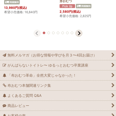
形おむつ
13,980
円
(税込)
2,580
円
(税込)
希望小売価格
:
16,840
円
希望小売価格
:
2,825
円
無料メルマガ（お得な情報や学びを月３〜4回お届け）
がんばらないトイトレ〜 ゆるっとおむつ卒業講座
「布おむつ革命」全然大変じゃなかった！
布おむつ本舗関連リンク集
よくあるご質問 Q&A
商品レビュー
お客様の声