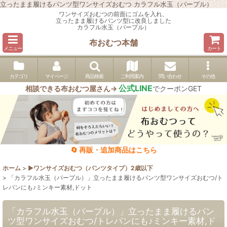
立ったまま履けるパンツ型ワンサイズおむつ カラフル水玉（パープル）
ワンサイズおむつの前面にゴムを入れ、
立ったまま履けるパンツ型に改良しました
カラフル水玉（パープル）
布おむつ本舗
メニュー
カート
カテゴリ
マイページ
商品検索
ご利用案内
問い合わせ
その他
公式LINE
相談できる布おむつ屋さん→
でクーポンGET
🔄 再販・追加商品はこちら
ホーム
>
▶︎ワンサイズおむつ（パンツタイプ）2歳以下
>
「カラフル水玉（パープル）」立ったまま履けるパンツ型ワンサイズおむつ/ト
レパンにも♪ミンキー素材,ドット
「カラフル水玉（パープル）」立ったまま履けるパン
ツ型ワンサイズおむつ/トレパンにも♪ミンキー素材,ド