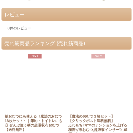
レビュー
0
件のレビュー
売れ筋商品ランキング (売れ筋商品)
No.1
No.2
紙おむつにも使える〈魔法のおむつ
【魔法のおむつ３枚セット】
18枚セット〉｜節約・トイトレにも
【クリックポスト送料無料】
◎ ぜんぶ違う柄の超吸収布おむつ
ふわもち♪ママのテンションを上げる
【送料無料】
秘密♪/布おむつ,超吸収インサーツ,成