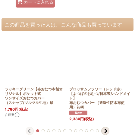
カートに入れる
この商品を買った人は、こんな商品も買っています
ラッキーグリーン【布おむつ本舗オ
ブロッサムフラワー（レッド赤）
リジナル】ポケット式
【よつばのおむつ/日本製/ハンドメイ
ワンサイズおむつカバー
ド】
（スナップ/ツルツル生地）緑
布おむつカバー （透湿性防水布使
用）花柄
1,780
円
(税込)
在庫数◯
2,380
円
(税込)