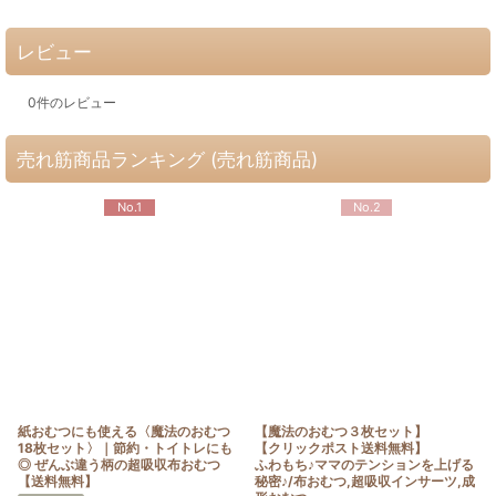
レビュー
0
件のレビュー
売れ筋商品ランキング (売れ筋商品)
No.1
No.2
紙おむつにも使える〈魔法のおむつ
【魔法のおむつ３枚セット】
18枚セット〉｜節約・トイトレにも
【クリックポスト送料無料】
◎ ぜんぶ違う柄の超吸収布おむつ
ふわもち♪ママのテンションを上げる
【送料無料】
秘密♪/布おむつ,超吸収インサーツ,成