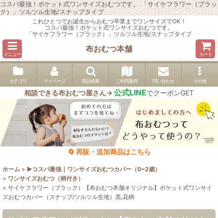
コスパ最強！ポケット式ワンサイズおむつです。 「サイケフラワー（ブラッ
ク）」ツルツル生地/スナップタイプ
これひとつでお誕生からおむつ卒業までワンサイズでOK！
コスパ最強！ポケット式ワンサイズおむつです。
「サイケフラワー（ブラック）」ツルツル生地/スナップタイプ
布おむつ本舗
メニュー
カート
カテゴリ
マイページ
商品検索
ご利用案内
問い合わせ
その他
公式LINE
相談できる布おむつ屋さん→
でクーポンGET
🔄 再販・追加商品はこちら
ホーム
>
▶︎コスパ最強｜ワンサイズおむつカバー（0~2歳）
>
ワンサイズおむつ（柄付き）
>
サイケフラワー（ブラック）【布おむつ本舗オリジナル】ポケット式ワンサイ
ズおむつカバー（スナップ/ツルツル生地）黒,花柄