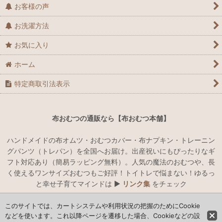
お客様の声
お洗濯方法
お気に入り
ホーム
特定商取引法表示
布おむつの通販なら【布おむつ本舗】
ハンドメイドの布オムツ・おむつカバー・布ナプキン・トレーニン
グパンツ（トレパン）を全国へお届け。出産祝いにもぴったりなギ
フト対応あり（簡易ラッピング無料）。人気の魔法のおむつや、長
く使えるワンサイズおむつもご好評！トイトレで悩まない！ゆるっ
と幸せ子育てマインドは ▶︎
リンク集
をチェック
このサイトでは、カートシステムや利用状況の把握のためにCookie
ハンドメイドでオリジナルの布おむつ・おむつカバー・布ナプキン
などを使います。これ以降ページを遷移した場合、Cookieなどの設