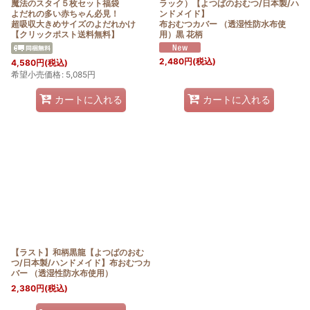
魔法のスタイ５枚セット福袋
ラック）【よつばのおむつ/日本製/ハ
よだれの多い赤ちゃん必見！
ンドメイド】
超吸収大きめサイズのよだれかけ
布おむつカバー （透湿性防水布使
【クリックポスト送料無料】
用）黒 花柄
2,480
円
(税込)
4,580
円
(税込)
希望小売価格
:
5,085
円
カートに入れる
カートに入れる
【ラスト】和柄黒龍【よつばのおむ
つ/日本製/ハンドメイド】布おむつカ
バー （透湿性防水布使用）
2,380
円
(税込)