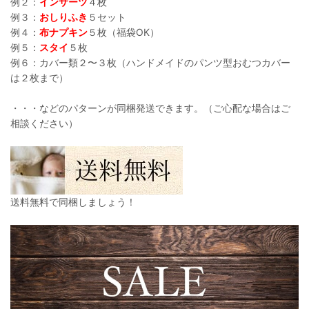
例２：
インサーツ
４枚
例３：
おしりふき
５セット
例４：
布ナプキン
５枚（福袋OK）
例５：
スタイ
５枚
例６：カバー類２〜３枚（ハンドメイドのパンツ型おむつカバー
は２枚まで）
・・・などのパターンが同梱発送できます。（ご心配な場合はご
相談ください）
送料無料で同梱しましょう！