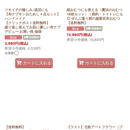
ツキイチの愉しみ♪温活にも
紙おむつにも使える〈魔法のおむつ
【布ナプキンおためし４点セット】
18枚セット〉｜節約・トイトレにも
ハンドメイド
◎ ぜんぶ違う柄の超吸収布おむつ
【クリックポスト送料無料】
【送料無料】
繰り返し使えてお肌に優しい布ナプ
デビュー お買い得,福袋
13,980
円
(税込)
希望小売価格
:
16,840
円
3,980
円
(税込)
希望小売価格
:
4,538
円
在庫数◯
カートに入れる
カートに入れる
【送料無料】
【ラスト】北欧アートフラワー（ブ