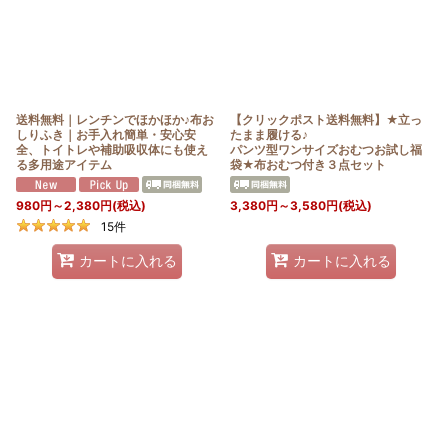
送料無料｜レンチンでほかほか♪布お
【クリックポスト送料無料】★立っ
しりふき｜お手入れ簡単・安心安
たまま履ける♪
全、トイトレや補助吸収体にも使え
パンツ型ワンサイズおむつお試し福
る多用途アイテム
袋★布おむつ付き３点セット
980
円
～2,380
円
(税込)
3,380
円
～3,580
円
(税込)
15
件
カートに入れる
カートに入れる