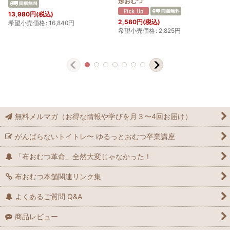
形おむつ
13,980
円
(税込)
2,580
円
(税込)
希望小売価格
:
16,840
円
希望小売価格
:
2,825
円
無料メルマガ（お得な情報や学びを月３〜4回お届け）
がんばらないトイトレ〜 ゆるっとおむつ卒業講座
「布おむつ革命」全然大変じゃなかった！
布おむつ本舗関連リンク集
よくあるご質問 Q&A
商品レビュー