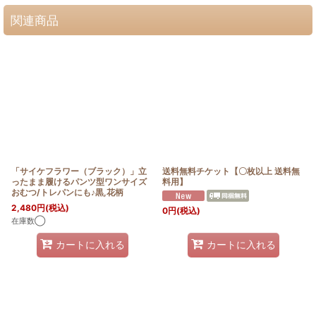
関連商品
「サイケフラワー（ブラック）」立
送料無料チケット【〇枚以上 送料無
ったまま履けるパンツ型ワンサイズ
料用】
おむつ/トレパンにも♪黒,花柄
2,480
円
(税込)
0
円
(税込)
在庫数◯
カートに入れる
カートに入れる