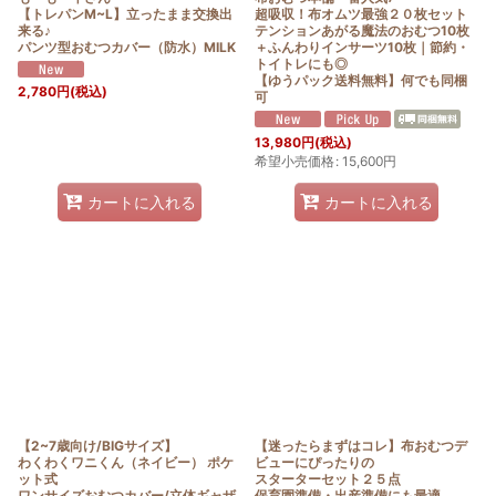
【トレパンM~L】立ったまま交換出
超吸収！布オムツ最強２０枚セット
来る♪
テンションあがる魔法のおむつ10枚
パンツ型おむつカバー（防水）MILK
＋ふんわりインサーツ10枚｜節約・
トイトレにも◎
【ゆうパック送料無料】何でも同梱
2,780
円
(税込)
可
13,980
円
(税込)
希望小売価格
:
15,600
円
カートに入れる
カートに入れる
【2~7歳向け/BIGサイズ】
【迷ったらまずはコレ】布おむつデ
わくわくワニくん（ネイビー） ポケ
ビューにぴったりの
ット式
スターターセット２５点
ワンサイズおむつカバー/立体ギャザ
保育園準備・出産準備にも最適