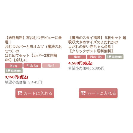
【送料無料】布おむつデビューに最
【魔法のスタイ福袋】５枚セット 超
適｜
吸収大きめサイズのよだれかけ
おむつカバーと布オムツ（魔法のお
よだれの多い赤ちゃん必見！
むつ）の
【クリックポスト送料無料】
はじめてセット【カバー2枚同梱
OK】お試しに
4,580
円
(税込)
希望小売価格
:
5,085
円
3,150
円
(税込)
希望小売価格
:
3,445
円
カートに入れる
カートに入れる