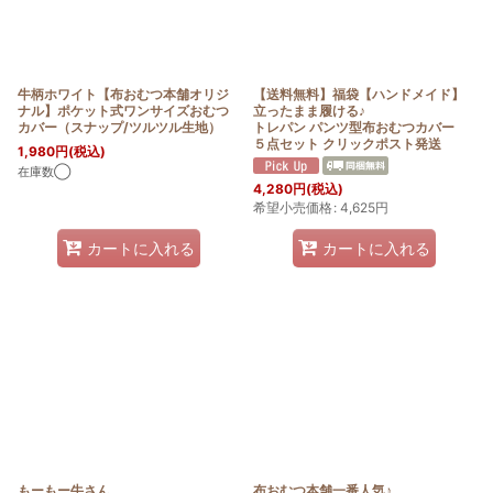
牛柄ホワイト【布おむつ本舗オリジ
【送料無料】福袋【ハンドメイド】
ナル】ポケット式ワンサイズおむつ
立ったまま履ける♪
カバー（スナップ/ツルツル生地）
トレパン パンツ型布おむつカバー
５点セット クリックポスト発送
1,980
円
(税込)
在庫数◯
4,280
円
(税込)
希望小売価格
:
4,625
円
カートに入れる
カートに入れる
もーもー牛さん
布おむつ本舗一番人気♪