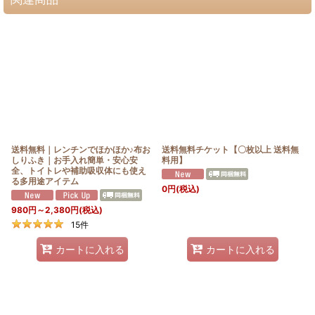
送料無料｜レンチンでほかほか♪布お
送料無料チケット【〇枚以上 送料無
しりふき｜お手入れ簡単・安心安
料用】
全、トイトレや補助吸収体にも使え
る多用途アイテム
0
円
(税込)
980
円
～2,380
円
(税込)
15
件
カートに入れる
カートに入れる