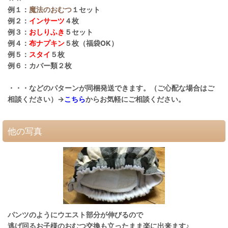
例１：
魔法のおむつ
１セット
例２：
インサーツ
４枚
例３：
おしりふき
５セット
例４：
布ナプキン
５枚（福袋OK）
例５：
スタイ
５枚
例６：カバー類２枚
・・・などのパターンが同梱発送できます。（ご心配な場合はご
相談ください）→
こちら
からお気軽にご相談ください。
他の写真
パンツのようにウエスト部分が伸びるので
逃げ回るお子様のおむつ交換も立ったまま楽に出来ます♪