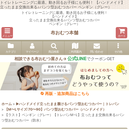
トイレトレーニングに最適。動き回るお子様にも便利！ 【ハンドメイド】
立ったまま交換出来る♪パンツ型おむつカバー ペンギン（グレー）
トイレトレーニングに最適。動き回るお子様にも便利！
【ハンドメイド】
立ったまま交換出来る♪パンツ型おむつカバー
ペンギン（グレー）
布おむつ本舗
メニュー
カート
カテゴリ
マイページ
商品検索
ご利用案内
問い合わせ
その他
公式LINE
相談できる布おむつ屋さん→
でクーポンGET
🔄 再販・追加商品はこちら
ホーム
>
▶︎ハンドメイド立ったまま履けるパンツ型おむつカバー｜トレパン
>
【M〜Lサイズ:70〜90】パンツ型おむつカバー（ハンドメイド）
>
【ラスト】ペンギン（グレー）【トレパンM~L】立ったまま交換出来る♪パン
ツ型おむつカバー（防水）