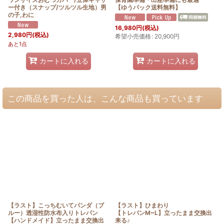
ー付き（スナップ/ツルツル生地）男
【ゆうパック送料無料】
の子,わに
16,980
円
(税込)
2,980
円
(税込)
希望小売価格
:
20,900
円
あと1点
カートに入れる
カートに入れる
この商品を買った人は、こんな商品も買っています
【ラスト】こっちむいてパンダ（ブ
【ラスト】ひまわり
ルー）透湿性防水布入りトレパン
【トレパンM~L】立ったまま交換出
【ハンドメイド】立ったまま交換出
来る♪