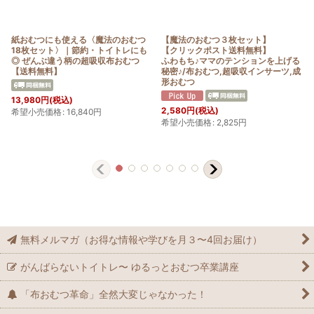
紙おむつにも使える〈魔法のおむつ
【魔法のおむつ３枚セット】
18枚セット〉｜節約・トイトレにも
【クリックポスト送料無料】
◎ ぜんぶ違う柄の超吸収布おむつ
ふわもち♪ママのテンションを上げる
【送料無料】
秘密♪/布おむつ,超吸収インサーツ,成
形おむつ
13,980
円
(税込)
2,580
円
(税込)
希望小売価格
:
16,840
円
希望小売価格
:
2,825
円
無料メルマガ（お得な情報や学びを月３〜4回お届け）
がんばらないトイトレ〜 ゆるっとおむつ卒業講座
「布おむつ革命」全然大変じゃなかった！