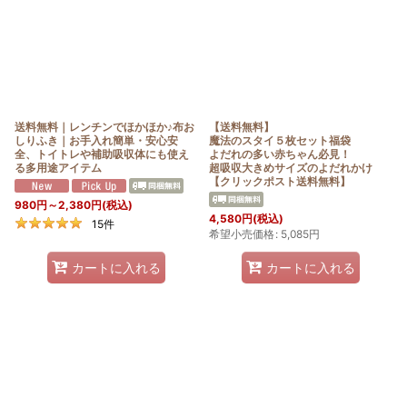
送料無料｜レンチンでほかほか♪布お
【送料無料】
しりふき｜お手入れ簡単・安心安
魔法のスタイ５枚セット福袋
全、トイトレや補助吸収体にも使え
よだれの多い赤ちゃん必見！
る多用途アイテム
超吸収大きめサイズのよだれかけ
【クリックポスト送料無料】
980
円
～2,380
円
(税込)
4,580
円
(税込)
15
件
希望小売価格
:
5,085
円
カートに入れる
カートに入れる