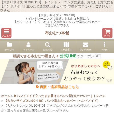
【大きいサイズ XL:90-110】 トイレトレーニングに最適。おねしょ対策にも
【ハンドメイド】立ったまま交換出来る♪パンツ型おむつカバー ごきげんゾ
ウさん
【大きいサイズ XL:90-110】
トイレトレーニングに最適。おねしょ対策にも
【ハンドメイド】立ったまま交換出来る♪パンツ型おむつカバー
ごきげんゾウさん
布おむつ本舗
メニュー
カート
カテゴリ
マイページ
商品検索
ご利用案内
問い合わせ
その他
公式LINE
相談できる布おむつ屋さん→
でクーポンGET
🔄 再販・追加商品はこちら
ホーム
>
▶︎ハンドメイド立ったまま履けるパンツ型おむつカバー｜トレパン
>
【大きいサイズ XL:90-110】パンツ型おむつカバー（ハンドメイド）
>
【大きいトレパン XL:90-110】ごきげんゾウさん/パンツ型おむつカバー（防
水）立ったまま交換出来る♪水色,ブルー,ぞうさん