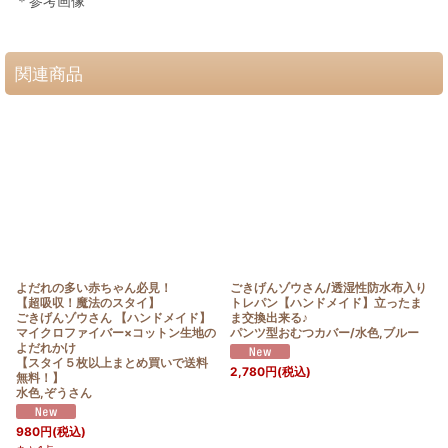
＊参考画像
関連商品
よだれの多い赤ちゃん必見！
ごきげんゾウさん/透湿性防水布入り
【超吸収！魔法のスタイ】
トレパン【ハンドメイド】立ったま
ごきげんゾウさん 【ハンドメイド】
ま交換出来る♪
マイクロファイバー×コットン生地の
パンツ型おむつカバー/水色,ブルー
よだれかけ
【スタイ５枚以上まとめ買いで送料
2,780
円
(税込)
無料！】
水色,ぞうさん
980
円
(税込)