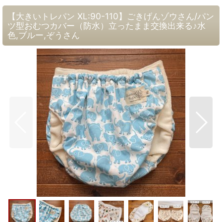
【大きいトレパン XL:90-110】ごきげんゾウさん/パン
ツ型おむつカバー（防水）立ったまま交換出来る♪水
色,ブルー,ぞうさん