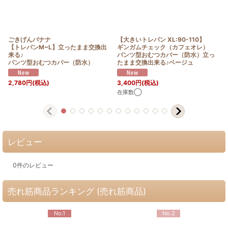
ごきげんバナナ
【大きいトレパン XL:90-110】
【トレパンM~L】立ったまま交換出
ギンガムチェック（カフェオレ）
来る♪
パンツ型おむつカバー（防水）立っ
パンツ型おむつカバー（防水）
たまま交換出来る♪ベージュ
2,780
円
(税込)
3,400
円
(税込)
在庫数◯
レビュー
0
件のレビュー
売れ筋商品ランキング (売れ筋商品)
No.1
No.2