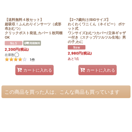
【送料無料４枚セット】
【2~7歳向け/BIGサイズ】
超吸収！ふんわりインサーツ（成形
わくわくワニくん（ネイビー） ポケ
布おむつ）
ット式
クリックポスト発送,カバー１枚同梱
ワンサイズおむつカバー/立体ギャザ
OK
ー付き（スナップ/ツルツル生地）男
の子,わに
2,200
円
(税込)
2,980
円
(税込)
在庫数◯
あと1点
1
件
カートに入れる
カートに入れる
この商品を買った人は、こんな商品も買っています