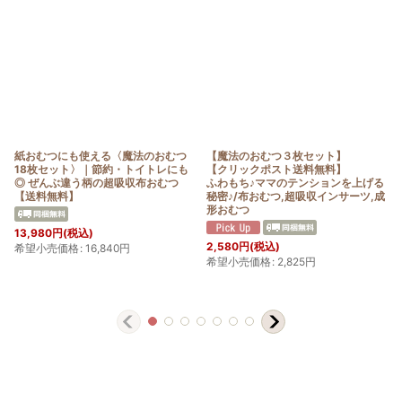
紙おむつにも使える〈魔法のおむつ
【魔法のおむつ３枚セット】
18枚セット〉｜節約・トイトレにも
【クリックポスト送料無料】
◎ ぜんぶ違う柄の超吸収布おむつ
ふわもち♪ママのテンションを上げる
【送料無料】
秘密♪/布おむつ,超吸収インサーツ,成
形おむつ
13,980
円
(税込)
2,580
円
(税込)
希望小売価格
:
16,840
円
希望小売価格
:
2,825
円