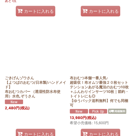
あと1点
カートに入れる
カートに入れる
ごきげんゾウさん
布おむつ本舗一番人気♪
【よつばのおむつ/日本製/ハンドメイ
超吸収！布オムツ最強２０枚セット
ド】
テンションあがる魔法のおむつ10枚
布おむつカバー （透湿性防水布使
＋ふんわりインサーツ10枚｜節約・
用）水色,ぞうさん
トイトレにも◎
【ゆうパック送料無料】何でも同梱
可
2,480
円
(税込)
13,980
円
(税込)
希望小売価格
:
15,600
円
カートに入れる
カートに入れる