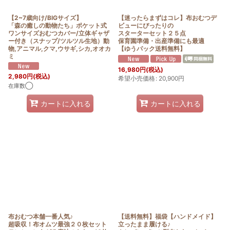
【2~7歳向け/BIGサイズ】
【迷ったらまずはコレ】布おむつデ
「森の癒しの動物たち」ポケット式
ビューにぴったりの
ワンサイズおむつカバー/立体ギャザ
スターターセット２５点
ー付き（スナップ/ツルツル生地）動
保育園準備・出産準備にも最適
物,アニマル,クマ,ウサギ,シカ,オオカ
【ゆうパック送料無料】
ミ
16,980
円
(税込)
2,980
円
(税込)
希望小売価格
:
20,900
円
在庫数◯
カートに入れる
カートに入れる
布おむつ本舗一番人気♪
【送料無料】福袋【ハンドメイド】
超吸収！布オムツ最強２０枚セット
立ったまま履ける♪