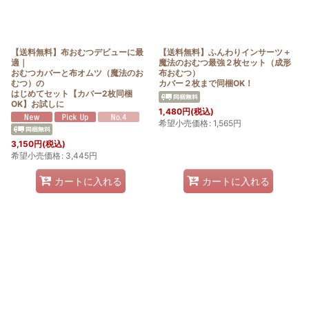
【送料無料】布おむつデビューに最
【送料無料】ふんわりインサーツ＋
適｜
魔法のおむつ最強２枚セット（成形
おむつカバーと布オムツ（魔法のお
布おむつ）
むつ）の
カバー２枚まで同梱OK！
はじめてセット【カバー2枚同梱
OK】お試しに
1,480
円
(税込)
希望小売価格
:
1,565
円
3,150
円
(税込)
希望小売価格
:
3,445
円
カートに入れる
カートに入れる