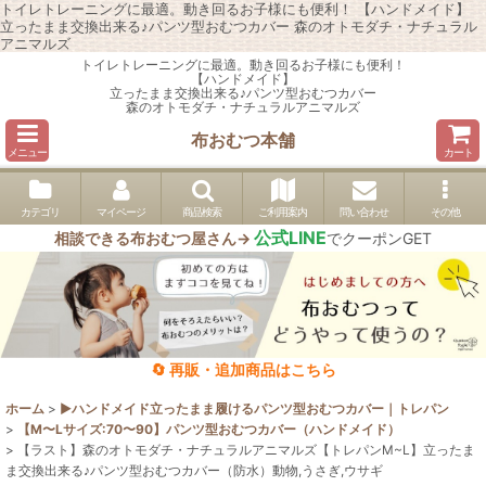
トイレトレーニングに最適。動き回るお子様にも便利！ 【ハンドメイド】
立ったまま交換出来る♪パンツ型おむつカバー 森のオトモダチ・ナチュラル
アニマルズ
トイレトレーニングに最適。動き回るお子様にも便利！
【ハンドメイド】
立ったまま交換出来る♪パンツ型おむつカバー
森のオトモダチ・ナチュラルアニマルズ
布おむつ本舗
メニュー
カート
カテゴリ
マイページ
商品検索
ご利用案内
問い合わせ
その他
公式LINE
相談できる布おむつ屋さん→
でクーポンGET
🔄 再販・追加商品はこちら
ホーム
>
▶︎ハンドメイド立ったまま履けるパンツ型おむつカバー｜トレパン
>
【M〜Lサイズ:70〜90】パンツ型おむつカバー（ハンドメイド）
>
【ラスト】森のオトモダチ・ナチュラルアニマルズ【トレパンM~L】立ったま
ま交換出来る♪パンツ型おむつカバー（防水）動物,うさぎ,ウサギ