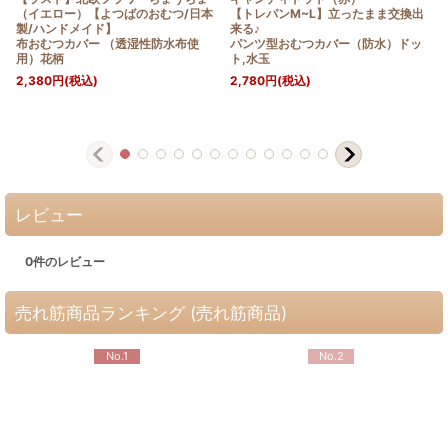
（イエロー）【よつばのおむつ/日本
【トレパンM~L】立ったまま交換出
製/ハンドメイド】
来る♪
布おむつカバー （透湿性防水布使
パンツ型おむつカバー（防水）ドッ
用）花柄
ト,水玉
2,380
円
(税込)
2,780
円
(税込)
レビュー
0
件のレビュー
売れ筋商品ランキング (売れ筋商品)
No.1
No.2