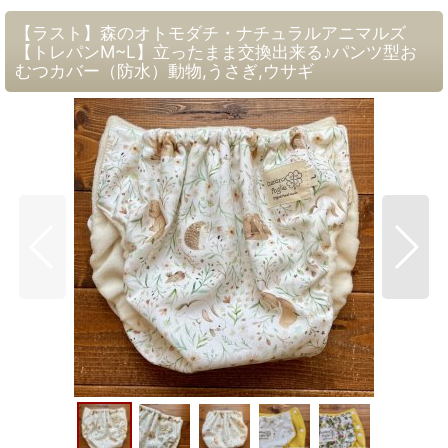
【ラスト】森のオトモダチ・ナチュラルアニマルズ
【トレパンM~L】立ったまま交換出来る♪パンツ型お
むつカバー（防水）動物,うさぎ,ウサギ