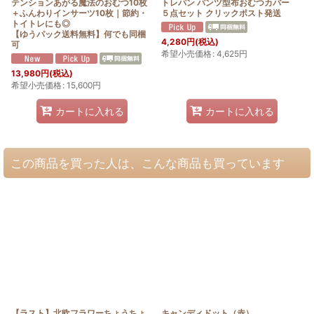
テンションあがる魔法のおむつ10枚
トレパン パンツ型布おむつカバー
＋ふんわりインサーツ10枚｜節約・
５点セット クリックポスト発送
トイトレにも◎
【ゆうパック送料無料】何でも同梱
4,280
円
(税込)
可
希望小売価格
:
4,625
円
13,980
円
(税込)
希望小売価格
:
15,600
円
カートに入れる
カートに入れる
この商品を買った人は、こんな商品も買っています
【ラスト】北欧フラワーちょうちょ
キャンディドット（赤）