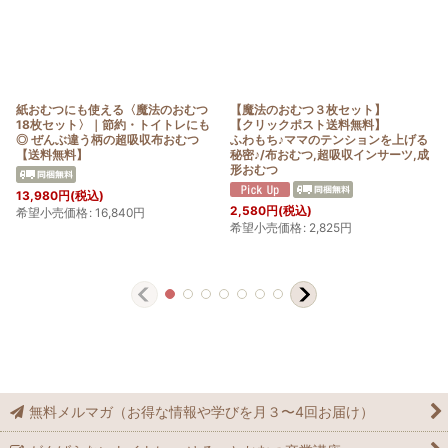
紙おむつにも使える〈魔法のおむつ
【魔法のおむつ３枚セット】
18枚セット〉｜節約・トイトレにも
【クリックポスト送料無料】
◎ ぜんぶ違う柄の超吸収布おむつ
ふわもち♪ママのテンションを上げる
【送料無料】
秘密♪/布おむつ,超吸収インサーツ,成
形おむつ
13,980
円
(税込)
2,580
円
(税込)
希望小売価格
:
16,840
円
希望小売価格
:
2,825
円
無料メルマガ（お得な情報や学びを月３〜4回お届け）