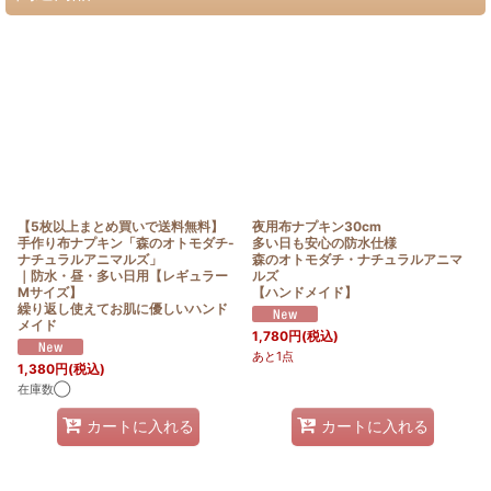
【5枚以上まとめ買いで送料無料】
夜用布ナプキン30cm
手作り布ナプキン「森のオトモダチ-
多い日も安心の防水仕様
ナチュラルアニマルズ」
森のオトモダチ・ナチュラルアニマ
｜防水・昼・多い日用【レギュラー
ルズ
Mサイズ】
【ハンドメイド】
繰り返し使えてお肌に優しいハンド
メイド
1,780
円
(税込)
あと1点
1,380
円
(税込)
在庫数◯
カートに入れる
カートに入れる