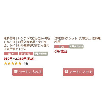
送料無料｜レンチンでほかほか♪布お
送料無料チケット【〇枚以上 送料無
しりふき｜お手入れ簡単・安心安
料用】
全、トイトレや補助吸収体にも使え
る多用途アイテム
0
円
(税込)
980
円
～2,380
円
(税込)
15
件
カートに入れる
カートに入れる