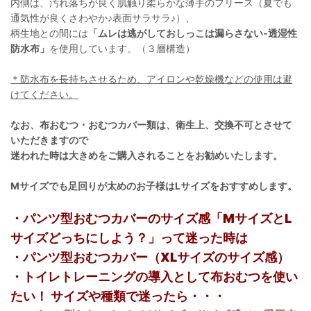
内側は、汚れ落ちが良く肌触り柔らかな薄手のフリース（夏でも
通気性が良くさわやか♪表面サラサラ♪）、
柄生地との間には
「ムレは逃がしておしっこは漏らさない-透湿性
防水布」
を使用しています。（３層構造）
＊防水布を長持ちさせるため、アイロンや乾燥機などの使用は避
けてください。
なお、布おむつ・おむつカバー類は、衛生上、交換不可とさせて
いただきますので
迷われた時は大きめをご購入されることをお勧めいたします。
Mサイズでも足回りが太めのお子様はLサイズをおすすめします。
・パンツ型おむつカバーのサイズ感「MサイズとL
サイズどっちにしよう？」って迷った時は
・パンツ型おむつカバー（XLサイズのサイズ感）
・トイレトレーニングの導入として布おむつを使い
たい！ サイズや種類で迷ったら・・・