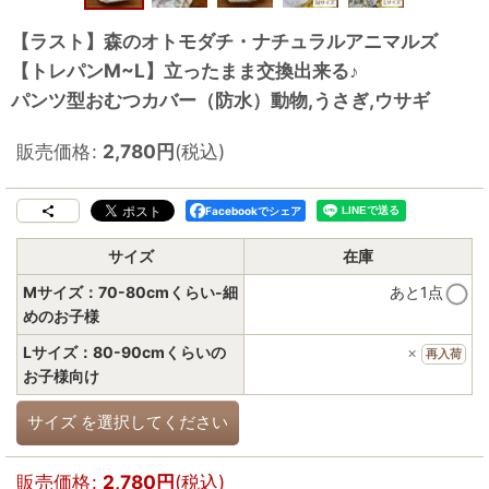
【ラスト】森のオトモダチ・ナチュラルアニマルズ
【トレパンM~L】立ったまま交換出来る♪
パンツ型おむつカバー（防水）動物,うさぎ,ウサギ
販売価格
:
2,780
円
(税込)
Facebookでシェア
サイズ
在庫
Mサイズ：70-80cmくらい-細
あと1点
めのお子様
Lサイズ：80-90cmくらいの
×
再入荷
お子様向け
サイズ
を選択してください
販売価格
:
2,780
円
(税込)