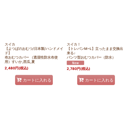
スイカ
スイカ！
【よつばのおむつ/日本製/ハンドメイ
【トレパンM~L】立ったまま交換出
ド】
来る♪
布おむつカバー （透湿性防水布使
パンツ型おむつカバー（防水）
用）すいか,西瓜,夏
2,480
円
(税込)
2,780
円
(税込)
カートに入れる
カートに入れる