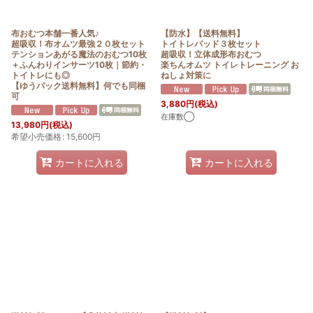
布おむつ本舗一番人気♪
【防水】【送料無料】
超吸収！布オムツ最強２０枚セット
トイトレパッド３枚セット
テンションあがる魔法のおむつ10枚
超吸収！立体成形布おむつ
＋ふんわりインサーツ10枚｜節約・
楽ちんオムツ トイレトレーニング お
トイトレにも◎
ねしょ対策に
【ゆうパック送料無料】何でも同梱
可
3,880
円
(税込)
在庫数◯
13,980
円
(税込)
希望小売価格
:
15,600
円
カートに入れる
カートに入れる