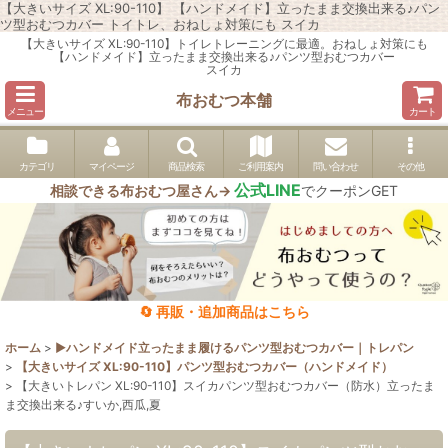
【大きいサイズ XL:90-110】 【ハンドメイド】立ったまま交換出来る♪パン
ツ型おむつカバー トイトレ、おねしょ対策にも スイカ
【大きいサイズ XL:90-110】トイレトレーニングに最適。おねしょ対策にも
【ハンドメイド】立ったまま交換出来る♪パンツ型おむつカバー
スイカ
布おむつ本舗
メニュー
カート
カテゴリ
マイページ
商品検索
ご利用案内
問い合わせ
その他
公式LINE
相談できる布おむつ屋さん→
でクーポンGET
🔄 再販・追加商品はこちら
ホーム
>
▶︎ハンドメイド立ったまま履けるパンツ型おむつカバー｜トレパン
>
【大きいサイズ XL:90-110】パンツ型おむつカバー（ハンドメイド）
>
【大きいトレパン XL:90-110】スイカパンツ型おむつカバー（防水）立ったま
ま交換出来る♪すいか,西瓜,夏