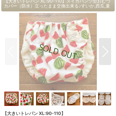
【大きいトレパン XL:90-110】スイカパンツ型おむつ
カバー（防水）立ったまま交換出来る♪すいか,西瓜,夏
【大きいトレパン XL:90-110】