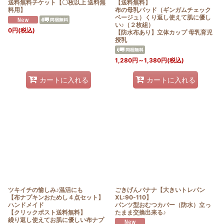
送料無料チケット【〇枚以上 送料無
【送料無料】
料用】
布の母乳パッド（ギンガムチェック
ベージュ）くり返し使えて肌に優し
い♪（２枚組）
0
円
(税込)
【防水布あり】立体カップ 母乳育児
授乳
1,280
円
～1,380
円
(税込)
カートに入れる
カートに入れる
ツキイチの愉しみ♪温活にも
ごきげんバナナ【大きいトレパン
【布ナプキンおためし４点セット】
XL:90-110】
ハンドメイド
パンツ型おむつカバー（防水）立っ
【クリックポスト送料無料】
たまま交換出来る♪
繰り返し使えてお肌に優しい布ナプ