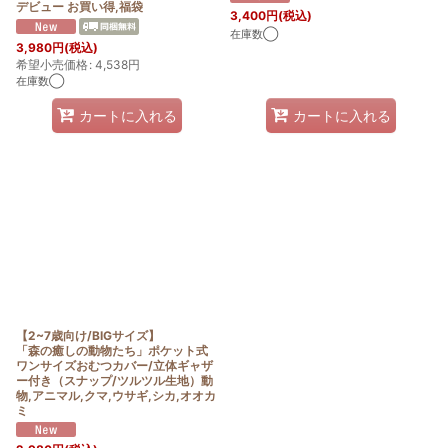
デビュー お買い得,福袋
3,400
円
(税込)
在庫数◯
3,980
円
(税込)
希望小売価格
:
4,538
円
在庫数◯
カートに入れる
カートに入れる
【2~7歳向け/BIGサイズ】
「森の癒しの動物たち」ポケット式
ワンサイズおむつカバー/立体ギャザ
ー付き（スナップ/ツルツル生地）動
物,アニマル,クマ,ウサギ,シカ,オオカ
ミ