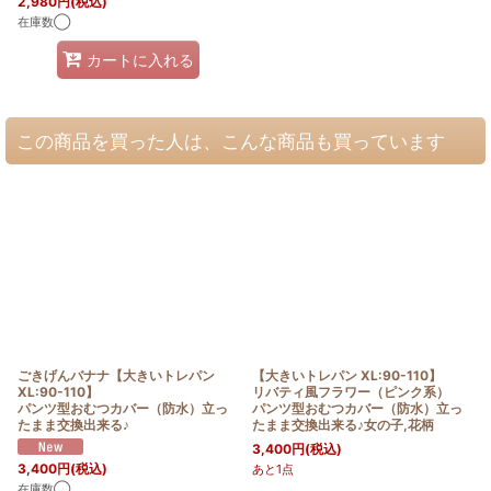
2,980
円
(税込)
在庫数◯
カートに入れる
この商品を買った人は、こんな商品も買っています
ごきげんバナナ【大きいトレパン
【大きいトレパン XL:90-110】
XL:90-110】
リバティ風フラワー（ピンク系）
パンツ型おむつカバー（防水）立っ
パンツ型おむつカバー（防水）立っ
たまま交換出来る♪
たまま交換出来る♪女の子,花柄
3,400
円
(税込)
3,400
円
(税込)
あと1点
在庫数◯