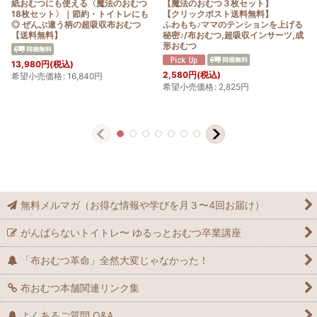
紙おむつにも使える〈魔法のおむつ
【魔法のおむつ３枚セット】
18枚セット〉｜節約・トイトレにも
【クリックポスト送料無料】
◎ ぜんぶ違う柄の超吸収布おむつ
ふわもち♪ママのテンションを上げる
【送料無料】
秘密♪/布おむつ,超吸収インサーツ,成
形おむつ
13,980
円
(税込)
2,580
円
(税込)
希望小売価格
:
16,840
円
希望小売価格
:
2,825
円
無料メルマガ（お得な情報や学びを月３〜4回お届け）
がんばらないトイトレ〜 ゆるっとおむつ卒業講座
「布おむつ革命」全然大変じゃなかった！
布おむつ本舗関連リンク集
よくあるご質問 Q&A