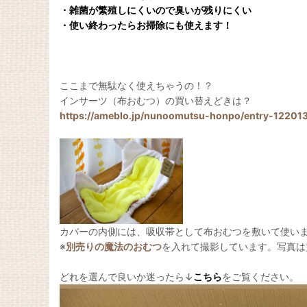
・雑菌が繁殖しにくいので臭いが残りにくい
・使い終わったらお掃除にも使えます！
ここまで無駄なく使えちゃうの！？
インサーツ（布おむつ）の買い替えどきは？
https://ameblo.jp/nunoomutsu-honpo/entry-12201
カバーの内側には、吸収帯として布おむつを敷いて使い
※
別売りの魔法のおむつ
を入れて撮影しています。写真は
どれを選んで良いか迷ったら↓
こちら
をご覧ください。