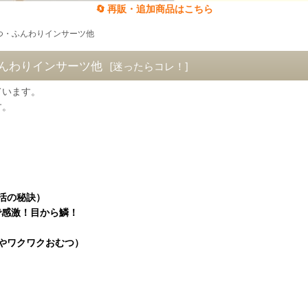
🔄 再販・追加商品はこちら
つ・ふんわりインサーツ他
んわりインサーツ他
[
迷ったらコレ！
]
ています。
す。
活の秘訣）
感激！目から鱗！
やワクワクおむつ）