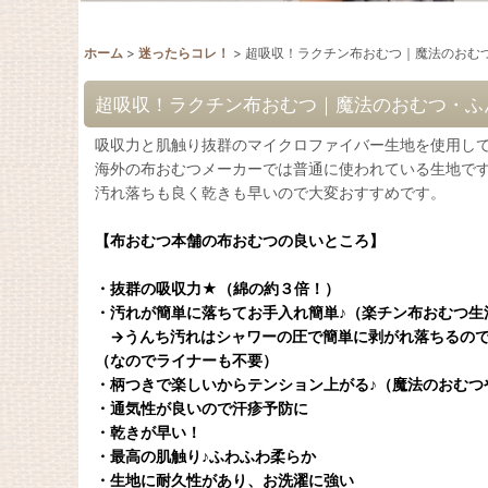
ホーム
>
迷ったらコレ！
>
超吸収！ラクチン布おむつ｜魔法のおむ
超吸収！ラクチン布おむつ｜魔法のおむつ・ふ
吸収力と肌触り抜群のマイクロファイバー生地を使用し
海外の布おむつメーカーでは普通に使われている生地で
汚れ落ちも良く乾きも早いので大変おすすめです。
【布おむつ本舗の布おむつの良いところ】
・抜群の吸収力★（綿の約３倍！）
・汚れが簡単に落ちてお手入れ簡単♪（楽チン布おむつ生
→うんち汚れはシャワーの圧で簡単に剥がれ落ちるので
（なのでライナーも不要）
・柄つきで楽しいからテンション上がる♪（魔法のおむつ
・通気性が良いので汗疹予防に
・乾きが早い！
・最高の肌触り♪ふわふわ柔らか
・生地に耐久性があり、お洗濯に強い