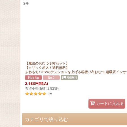
2
件
サブカテゴリ
:
表示数
:
在庫あり
並び順
:
【魔法のおむつ３枚セット】
【クリックポスト送料無料】
ふわもち♪ママのテンションを上げる秘密♪/布おむつ,超吸収インサ
2,580
円
(税込)
希望小売価格
:
2,825
円
9
件
カートに入れる
カテゴリで絞り込む