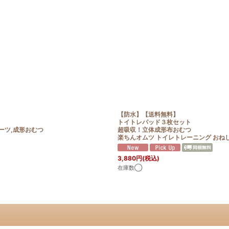
【防水】【送料無料】
絞り込む
トイトレパッド３枚セット
ーツ,成形おむつ
超吸収！立体成形布おむつ
楽ちんオムツ トイレトレーニング おね
3,880
円
(税込)
在庫数◯