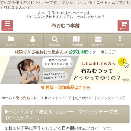
すべて手作りのおむつカバーです。 テンション上がる！見せるオムツでおし
ゃれしませんか？
すべて手作りのおむつカバーです。
他にはない,見せるオムツでおしゃれしませんか？
布おむつ本舗
メニュー
カート
カテゴリ
マイページ
商品検索
ご利用案内
問い合わせ
その他
公式LINE
相談できる布おむつ屋さん→
でクーポンGET
🔄 再販・追加商品はこちら
ホーム
>
迷ったらコレ！
>
▶︎ハンドメイド布おむつカバー｜マジックテープ式
▶︎ハンドメイド布おむつカバー｜マジックテープ式
[
迷ったらコレ！
]
１枚１枚丁寧に手作りしている
日本製
のオムツカバーです。