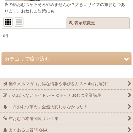
夜の紙おむつそろそろやめませんか？大きいサイズの布おむつあ
ります。おねしょ対策にも
表示順変更
閉じる
0
件
サブカテゴリ
:
表示数
:
カテゴリで絞り込む
在庫あり
▶︎ハンドメイド布おむつカバー｜マジックテープ式 (全商品)
無料メルマガ（お得な情報や学びを月３〜4回お届け）
並び順
:
マジックテープタイプ
がんばらないトイトレ〜 ゆるっとおむつ卒業講座
絞り込む
「布おむつ革命」全然大変じゃなかった！
布おむつ本舗関連リンク集
よくあるご質問 Q&A