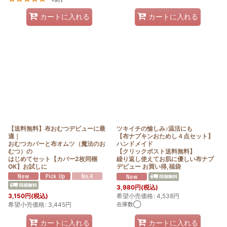
カートに入れる
カートに入れる
【送料無料】布おむつデビューに最
ツキイチの愉しみ♪温活にも
適｜
【布ナプキンおためし４点セット】
おむつカバーと布オムツ（魔法のお
ハンドメイド
むつ）の
【クリックポスト送料無料】
はじめてセット【カバー2枚同梱
繰り返し使えてお肌に優しい布ナプ
OK】お試しに
デビュー お買い得,福袋
3,980
円
(税込)
希望小売価格
:
4,538
円
3,150
円
(税込)
在庫数◯
希望小売価格
:
3,445
円
カートに入れる
カートに入れる