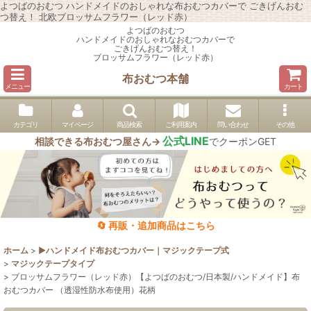
よつばのおむつ ハンドメイドのおしゃれな布おむつカバーで ごきげんおむ
つ替え！ 北欧ブロッサムフラワー（レッド赤）
よつばのおむつ
ハンドメイドのおしゃれなおむつカバーで
ごきげんおむつ替え！
ブロッサムフラワー（レッド赤）
布おむつ本舗
メニュー
カート
カテゴリ
マイページ
商品検索
ご利用案内
問い合わせ
その他
公式LINE
相談できる布おむつ屋さん→
でクーポンGET
🔄 再販・追加商品はこちら
ホーム
>
▶︎ハンドメイド布おむつカバー｜マジックテープ式
>
マジックテープタイプ
>
ブロッサムフラワー（レッド赤）【よつばのおむつ/日本製/ハンドメイド】布
おむつカバー （透湿性防水布使用）花柄