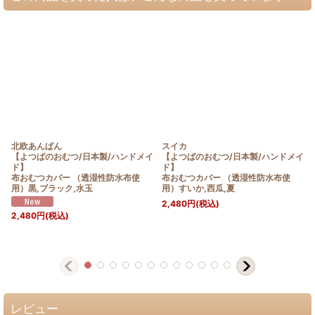
北欧あんぱん
スイカ
【よつばのおむつ/日本製/ハンドメイ
【よつばのおむつ/日本製/ハンドメイ
ド】
ド】
布おむつカバー （透湿性防水布使
布おむつカバー （透湿性防水布使
用）黒,ブラック,水玉
用）すいか,西瓜,夏
2,480
円
(税込)
2,480
円
(税込)
レビュー