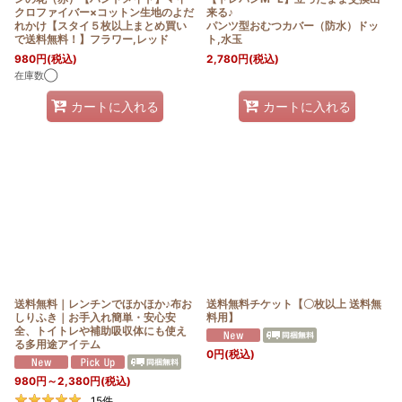
クロファイバー×コットン生地のよだ
来る♪
れかけ【スタイ５枚以上まとめ買い
パンツ型おむつカバー（防水）ドッ
で送料無料！】フラワー,レッド
ト,水玉
980
円
(税込)
2,780
円
(税込)
在庫数◯
カートに入れる
カートに入れる
送料無料｜レンチンでほかほか♪布お
送料無料チケット【〇枚以上 送料無
しりふき｜お手入れ簡単・安心安
料用】
全、トイトレや補助吸収体にも使え
る多用途アイテム
0
円
(税込)
980
円
～2,380
円
(税込)
15
件