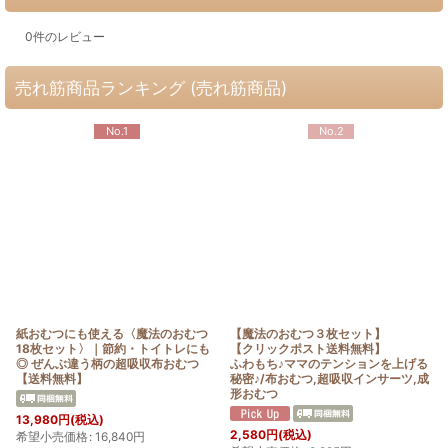
0
件のレビュー
売れ筋商品ランキング (売れ筋商品)
No.1
No.2
紙おむつにも使える〈魔法のおむつ
【魔法のおむつ３枚セット】
18枚セット〉｜節約・トイトレにも
【クリックポスト送料無料】
◎ ぜんぶ違う柄の超吸収布おむつ
ふわもち♪ママのテンションを上げる
【送料無料】
秘密♪/布おむつ,超吸収インサーツ,成
形おむつ
13,980
円
(税込)
2,580
円
(税込)
希望小売価格
:
16,840
円