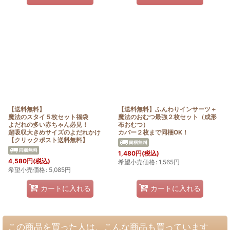
【送料無料】
【送料無料】ふんわりインサーツ＋
魔法のスタイ５枚セット福袋
魔法のおむつ最強２枚セット（成形
よだれの多い赤ちゃん必見！
布おむつ）
超吸収大きめサイズのよだれかけ
カバー２枚まで同梱OK！
【クリックポスト送料無料】
1,480
円
(税込)
4,580
円
(税込)
希望小売価格
:
1,565
円
希望小売価格
:
5,085
円
カートに入れる
カートに入れる
この商品を買った人は、こんな商品も買っています