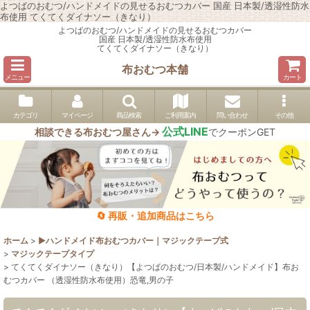
よつばのおむつ/ハンドメイドの見せるおむつカバー 国産 日本製/透湿性防水
布使用 てくてくダイナソー（きなり）
よつばのおむつ/ハンドメイドの見せるおむつカバー
国産 日本製/透湿性防水布使用
てくてくダイナソー（きなり）
布おむつ本舗
メニュー
カート
カテゴリ
マイページ
商品検索
ご利用案内
問い合わせ
その他
公式LINE
相談できる布おむつ屋さん→
でクーポンGET
🔄 再販・追加商品はこちら
ホーム
>
▶︎ハンドメイド布おむつカバー｜マジックテープ式
>
マジックテープタイプ
>
てくてくダイナソー（きなり）【よつばのおむつ/日本製/ハンドメイド】布お
むつカバー （透湿性防水布使用）恐竜,男の子