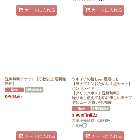
カートに入れる
カートに入れる
送料無料チケット【〇枚以上 送料無
ツキイチの愉しみ♪温活にも
料用】
【布ナプキンおためし４点セット】
ハンドメイド
【クリックポスト送料無料】
0
円
(税込)
繰り返し使えてお肌に優しい布ナプ
デビュー お買い得,福袋
3,980
円
(税込)
希望小売価格
:
4,538
円
在庫数◯
カートに入れる
カートに入れる