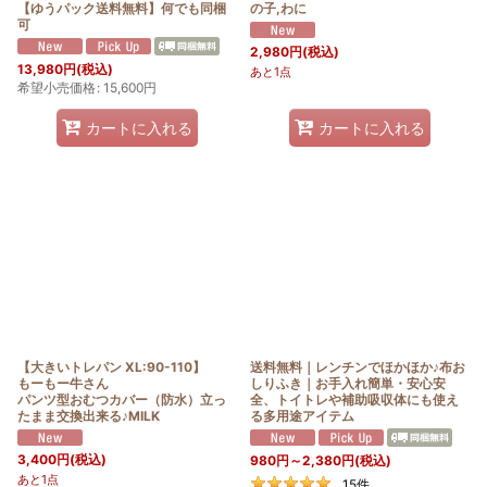
【ゆうパック送料無料】何でも同梱
の子,わに
可
2,980
円
(税込)
13,980
円
(税込)
あと1点
希望小売価格
:
15,600
円
カートに入れる
カートに入れる
【大きいトレパン XL:90-110】
送料無料｜レンチンでほかほか♪布お
もーもー牛さん
しりふき｜お手入れ簡単・安心安
パンツ型おむつカバー（防水）立っ
全、トイトレや補助吸収体にも使え
たまま交換出来る♪MILK
る多用途アイテム
3,400
円
(税込)
980
円
～2,380
円
(税込)
あと1点
15
件