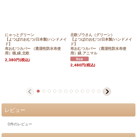
にゃっとグリーン
北欧ゾウさん（グリーン）
【よつばのおむつ/日本製/ハンドメイ
【よつばのおむつ/日本製/ハンドメイ
ド】
ド】
布おむつカバー （透湿性防水布使
布おむつカバー （透湿性防水布使
用）猫,緑,北欧
用）緑,アニマル
2,380
円
(税込)
2,480
円
(税込)
レビュー
0
件のレビュー