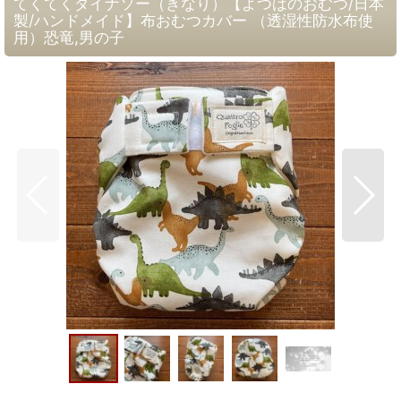
てくてくダイナソー（きなり）【よつばのおむつ/日本
製/ハンドメイド】布おむつカバー （透湿性防水布使
用）恐竜,男の子