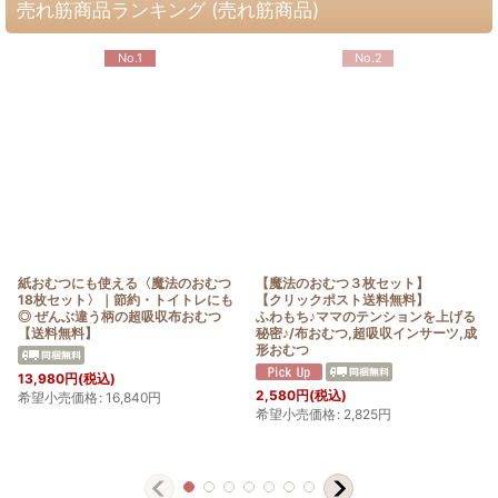
売れ筋商品ランキング (売れ筋商品)
No.1
No.2
紙おむつにも使える〈魔法のおむつ
【魔法のおむつ３枚セット】
18枚セット〉｜節約・トイトレにも
【クリックポスト送料無料】
◎ ぜんぶ違う柄の超吸収布おむつ
ふわもち♪ママのテンションを上げる
【送料無料】
秘密♪/布おむつ,超吸収インサーツ,成
形おむつ
13,980
円
(税込)
2,580
円
(税込)
希望小売価格
:
16,840
円
希望小売価格
:
2,825
円