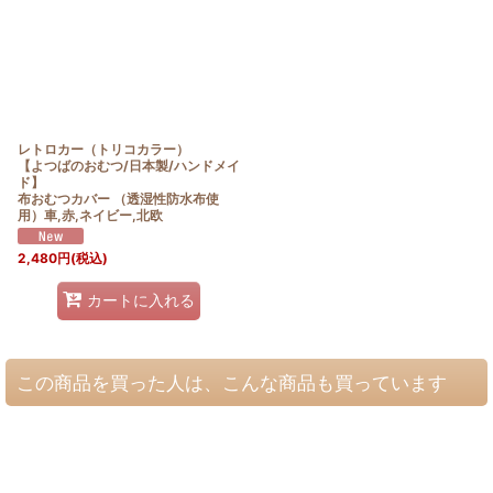
レトロカー（トリコカラー）
【よつばのおむつ/日本製/ハンドメイ
ド】
布おむつカバー （透湿性防水布使
用）車,赤,ネイビー,北欧
2,480
円
(税込)
カートに入れる
この商品を買った人は、こんな商品も買っています