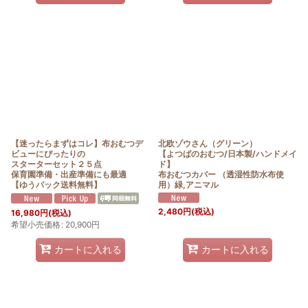
【迷ったらまずはコレ】布おむつデ
北欧ゾウさん（グリーン）
ビューにぴったりの
【よつばのおむつ/日本製/ハンドメイ
スターターセット２５点
ド】
保育園準備・出産準備にも最適
布おむつカバー （透湿性防水布使
【ゆうパック送料無料】
用）緑,アニマル
2,480
円
(税込)
16,980
円
(税込)
希望小売価格
:
20,900
円
カートに入れる
カートに入れる